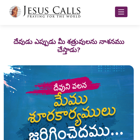
దేవుడు ఎప్పుడు మీ శత్రువులను నాశనము
చేస్తాడు?