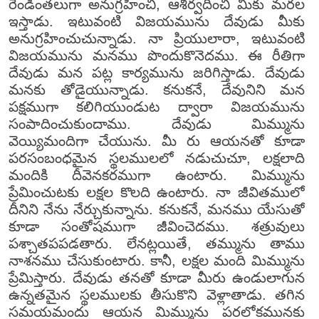
రెండింతలుగా అనుగ్రహించి, ఆశీర్వదించి మీకు మరల
ఇస్తాడు. ఇటువంటి విజయమును దేవుడు మీకు
అనుగ్రహించుచున్నాడు. నా ప్రియులారా, ఇటువంటి
విజయమును మనము పొందుకొనెదము. ఈ రీతిగా
దేవుడు మన పట్ల కార్యమును జరిగిస్తాడు. దేవుడు
మనకు తోడైయున్నాడు. కనుకనే, దేవునిని మన
పక్షముగా కలిగియుండుట ద్వారా విజయమును
సంపాదించుకుందాము. దేవుడు మిమ్మును
వెయ్యిమందిగా చేయును. మీ రు ఆయనతో కూడా
పరసంబంధమైన స్థలములలో నడుచుచూ, లక్షలాది
మందికి దీవెనకరముగా ఉంటారు. మిమ్మును
ప్రేమించుటకు లక్షల కొలది ఉంటారు. నా జీవితములో
దీనిని నేను నేర్చుకున్నాను. కనుకనే, మనము యేసుతో
కూడా సంతోషముగా జీవించెదము. శత్రువులు
పశ్చాతపపడతారు. లేనట్లయితే, తమ్మును తాము
నాశనము చేసుకుంటారు. కానీ, లక్షల మంది మిమ్మును
ప్రేమిస్తారు. దేవుడు తనతో కూడా మీరు ఉండులాగున
ఉన్నతమైన స్థలములకు తీసుకొని వెళ్లాతాడు. తగిన
సమయమందు ఆయన మిమ్మును పరలోకమునకు