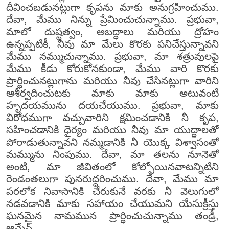
దీవించబడునట్లుగా కృపను మాకు అనుగ్రహించుము.
దేవా, మేము నిన్ను ప్రేమించుచున్నాము. ప్రభువా,
మాలో దుష్టత్వం, అబద్ధాలు మరియు ద్రోహం
ఉన్నప్పటికీ, నీవు మా మేలు కొరకు పనిచేస్తున్నావని
మేము నమ్ముచున్నాము. ప్రభువా, మా శత్రువులపై
మేము కీడు కోరుకోనకుండా, మేము వారి కొరకు
ప్రార్థించునట్లుగాను మరియు నీవు చేసినట్లుగా వారిని
ఆశీర్వదించుటకు మాకు మాకు అటువంటి
హృదయమును దయచేయుము. ప్రభువా, మాకు
విరోధముగా వచ్చువారిని క్షమించడానికి నీ కృప,
సహించడానికి ధైర్యం మరియు నీవు మా యుద్ధాలతో
పోరాడుతున్నావని నమ్మడానికి నీ యొక్క విశ్వాసంతో
మమ్మును నింపుము. దేవా, మా తలను నూనెతో
అంటి, మా జీవితంలో కోల్పోయినవాటన్నిటిని
రెండంతలుగా పునరుద్ధరించుము. దేవా, మేము మా
పరలోక నివాసానికి చేరుకునే వరకు నీ వెలుగులో
నడవడానికి మాకు సహాయం చేయుమని యేసుక్రీస్తు
ఘనమైన నామమున ప్రార్థించుచున్నాము తండ్రీ,
ఆమేన్.