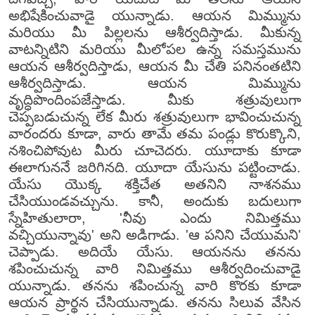
అభిషేకించువాడై యున్నాడు. ఆయన మిమ్మును
మరియు మీ పిల్లలను ఆశీర్వదిస్తాడు. మీకున్న
వాటన్నిటిని మరియు మీలోపల ఉన్న సమస్తమును
ఆయన ఆశీర్వదిస్తాడు, ఆయన మీ చేతి పనినంతటిని
ఆశీర్వదిస్తాడు. ఆయన మిమ్మును
వృద్ధిపొందింపజేస్తాడు. మీకు శత్రువులుగా
చెప్పబడుచున్న లేక మీరు శత్రువులుగా భావించుచున్న
వారందరు కూడా, వారు తామే తమ పండ్లు కొరుక్కొని,
నశించిపోవుట మీరు చూచెదరు. యూదాకు కూడా
ఈలాగుననే జరిగినది. యూదా యేసును పట్టించాడు.
యేసు యొక్క శక్తిచేత అతనిని నాశనము
చేసియుండవచ్చును. కానీ, అందుకు బదులుగా
స్నేహితులారా, 'నీవు ఎందు నిమిత్తము
వచ్చియున్నావు' అని అడిగాడు. 'ఆ పనిని చేయుమని'
చెప్పాడు. అదియే యేసు. ఆయనను తనను
శపించుచున్న వారి నిమిత్తము ఆశీర్వదించువాడై
యున్నాడు. తనను శపించున్న వారి కొరకు కూడా
ఆయన ప్రార్థన చేసియున్నాడు. తనను సిలువ వేసిన