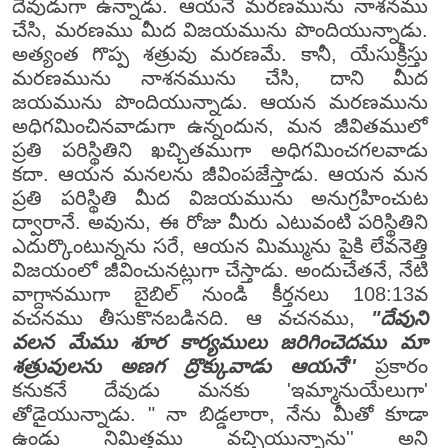
దేవుడుగా ఉన్నాడు. ఆయనే మరణమును నాశనము
చేసి, మరణము మీద విజయమును పొందియున్నాడు.
అత్యంత గొప్ప శత్రువు మరణమే. కానీ, యేసుక్రీస్తు
మరణమును నాశనమును చేసి, దాని మీద
జయమును పొందియున్నాడు. ఆయన మరణమును
అధిగమించినవాడుగా ఉన్నందున, మన జీవితములో
ప్రతి పరిస్థితిని ఖచ్చితముగా అధిగమించగలవాడు
కదా. ఆయన మనలను జీవింపజేస్తాడు. ఆయన మన
ప్రతి పరిస్థితి మీద విజయమును అనుగ్రహించుట
ద్వారానే. అవును, ఈ రోజు మీరు ఎటువంటి పరిస్థితిని
ఎదుర్కొంటున్నను సరే, ఆయన మిమ్మును పైకి లేవనెత్తి
విజయంలో జీవించునట్లుగా చేస్తాడు. అందుచేతనే, నేటి
వాగ్దానముగా బైబిల్ నుండి కీర్తనలు 108:13వ
వచనము తీసుకొనబడినది. ఆ వచనము,
"దేవుని
వలన మేము శూర కార్యములు జరిగించెదము మా
శత్రువులను అణగ ద్రొక్కువాడు ఆయనే''
ప్రకారం
కనుకనే దేవుడు మనకు 'ఇమ్మానుయేలుగా'
తోడైయున్నాడు. " నా బిడ్డలారా, నేను మీతో కూడా
ఉండు నిమిత్తము వచ్చియున్నాను'' అని