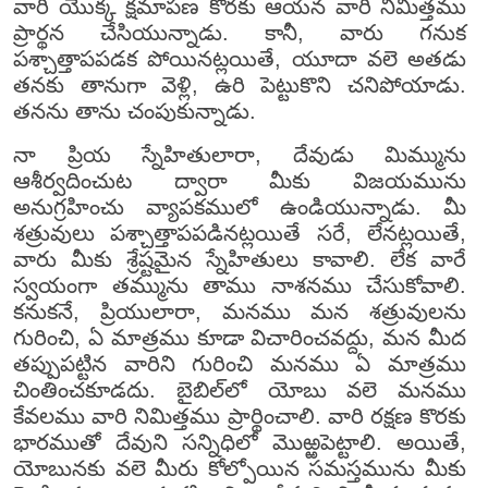
వారి యొక్క క్షమాపణ కొరకు ఆయన వారి నిమిత్తము
ప్రార్థన చేసియున్నాడు. కానీ, వారు గనుక
పశ్చాత్తాపపడక పోయినట్లయితే, యూదా వలె అతడు
తనకు తానుగా వెళ్లి, ఉరి పెట్టుకొని చనిపోయాడు.
తనను తాను చంపుకున్నాడు.
నా ప్రియ స్నేహితులారా, దేవుడు మిమ్మును
ఆశీర్వదించుట ద్వారా మీకు విజయమును
అనుగ్రహించు వ్యాపకములో ఉండియున్నాడు. మీ
శత్రువులు పశ్చాత్తాపపడినట్లయితే సరే, లేనట్లయితే,
వారు మీకు శ్రేష్టమైన స్నేహితులు కావాలి. లేక వారే
స్వయంగా తమ్మును తాము నాశనము చేసుకోవాలి.
కనుకనే, ప్రియులారా, మనము మన శత్రువులను
గురించి, ఏ మాత్రము కూడా విచారించవద్దు, మన మీద
తప్పుపట్టిన వారిని గురించి మనము ఏ మాత్రము
చింతించకూడదు. బైబిల్‌లో యోబు వలె మనము
కేవలము వారి నిమిత్తము ప్రార్థించాలి. వారి రక్షణ కొరకు
భారముతో దేవుని సన్నిధిలో మొఱ్ఱపెట్టాలి. అయితే,
యోబునకు వలె మీరు కోల్పోయిన సమస్తమును మీకు