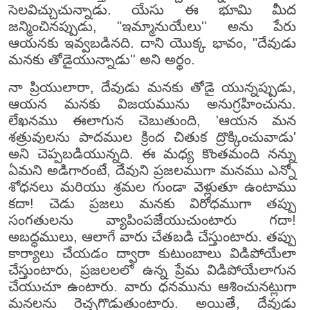
సెలవిచ్చుచున్నాడు. యేసు ఈ భూమి మీద
జన్మించినప్పుడు, "ఇమ్మానుయేలు'' అను పేరు
ఆయనకు ఇవ్వబడినది. దాని యొక్క భావం, "దేవుడు
మనకు తోడైయున్నాడు'' అని అర్థం.
నా ప్రియులారా, దేవుడు మనకు తోడై యున్నప్పుడు,
ఆయన మనకు విజయమును అనుగ్రహించును.
లేఖనము ఈలాగున చెబుతుంది, 'ఆయన మన
శత్రువులను పాదముల క్రింద చితుక ద్రొక్కించువాడు'
అని చెప్పబడియున్నది. ఈ మధ్య కొంతమంది నన్ను
ఏమని అడిగారంటే, దేవుని ప్రజలముగా మనము ఎన్నో
శోధనలు మరియు శ్రమల గుండా వెళ్లుతూ ఉంటాము
కదా! చెడు ప్రజలు మనకు విరోధముగా తప్పు
సంగతులను వ్యాపింపజేయుచుంటారు గదా!
అబద్ధములు, ఆలాగే వారు చేతబడి చేస్తుంటారు. తప్పు
కార్యాలు చేయడం ద్వారా కుటుంబాలు విడిపోయేలా
చేస్తుంటారు, ప్రజలలలో ఉన్న ప్రేమ విడిపోయేలాగున
చేయుచూ ఉంటారు. వారు ధనమును ఆశించునట్లుగా
మనలను రెచ్చగొడుతుంటారు. అయితే, దేవుడు