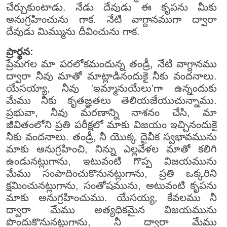
చేర్చుకుంటాడు. నేడు దేవుడు ఈ కృపను మీకు
అనుగ్రహించును గాక. నేటి వాగ్దానముగా ద్వారా
దేవుడు మిమ్మును దీవించును గాక.
ప్రార్థన:
ప్రేమగల మా పరలోకమందున్న తండ్రీ, నేటి వాగ్దానము
ద్వారా నీవు మాతో మాట్లాడినందుకై నీకు వందనాలు.
యేసయ్యా, నీవు 'ఇమ్మానుయేలు'గా ఉన్నందుకు
మేము నీకు కృతజ్ఞతలు తెలియజేయుచున్నాము.
ప్రభువా, నీవు మరణాన్ని నాశనం చేసి, మా
జీవితంలోని ప్రతి పరీక్షలో మాకు విజయం ఇచ్చినందుకై
నీకు వందనాలు. తండ్రీ, నీ యొక్క దైవీక స్వభావమును
మాకు అనుగ్రహించి, నిన్ను ఎల్లవేళల మాతో కలిగి
ఉండునట్లుగాను, ఇటువంటి గొప్ప విజయమును
మేము సంపాదించుకొనునట్లుగాను, ప్రతి ఒక్కరిని
క్షమించునట్లుగాను, సంతోషమును, అటువంటి కృపను
మాకు అనుగ్రహించుము. యేసయ్య, కేవలము నీ
ద్వారా మేము అత్యధికమైన విజయమును
పొందుకొనునట్లుగాను, నీ ద్వారా మేము