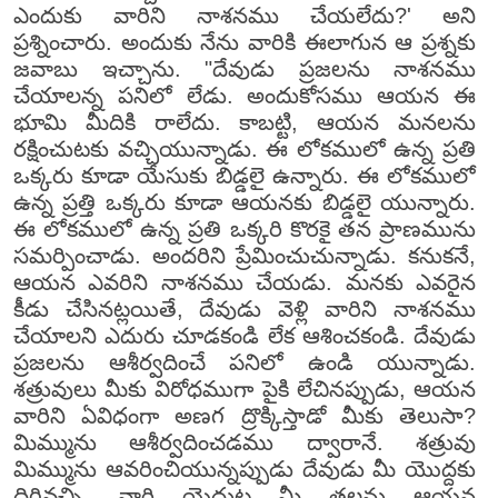
ఎందుకు వారిని నాశనము చేయలేదు?' అని
ప్రశ్నించారు. అందుకు నేను వారికి ఈలాగున ఆ ప్రశ్నకు
జవాబు ఇచ్చాను. "దేవుడు ప్రజలను నాశనము
చేయాలన్న పనిలో లేడు. అందుకోసము ఆయన ఈ
భూమి మీదికి రాలేదు. కాబట్టి, ఆయన మనలను
రక్షించుటకు వచ్చియున్నాడు. ఈ లోకములో ఉన్న ప్రతి
ఒక్కరు కూడా యేసుకు బిడ్డలై ఉన్నారు. ఈ లోకములో
ఉన్న ప్రత్తి ఒక్కరు కూడా ఆయనకు బిడ్డలై యున్నారు.
ఈ లోకములో ఉన్న ప్రతి ఒక్కరి కొరకై తన ప్రాణమును
సమర్పించాడు. అందరిని ప్రేమించుచున్నాడు. కనుకనే,
ఆయన ఎవరిని నాశనము చేయడు. మనకు ఎవరైన
కీడు చేసినట్లయితే, దేవుడు వెళ్లి వారిని నాశనము
చేయాలని ఎదురు చూడకండి లేక ఆశించకండి. దేవుడు
ప్రజలను ఆశీర్వదించే పనిలో ఉండి యున్నాడు.
శత్రువులు మీకు విరోధముగా పైకి లేచినప్పుడు, ఆయన
వారిని ఏవిధంగా అణగ ద్రొక్కిస్తాడో మీకు తెలుసా?
మిమ్మును ఆశీర్వదించడము ద్వారానే. శత్రువు
మిమ్మును ఆవరించియున్నప్పుడు దేవుడు మీ యొద్దకు
దిగివచ్చి, వారి యెదుట మీ తలను ఆయన