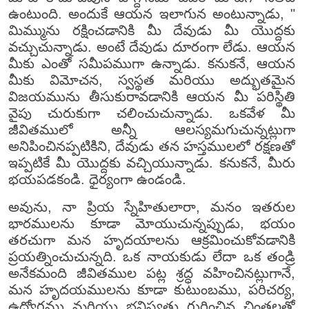
ఉంటుంది. అందుకే ఆయన ఇలాగున అంటున్నాడు, "
మిమ్మును రక్షించడానికి మీ దేవుడు మీ యొద్దకు
వచ్చుచున్నాడు. అంటే దేవుడు దూరంగా లేడు. ఆయన
మీకు ఎంతో సమీపముగా ఉన్నాడు. కనుకనే, ఆయన
మీకు విమోచన, స్వస్థత మరియు అద్భుతమైన
విజయమును తీసుకురావడానికి ఆయన మీ పరిస్థితి
వైపు చురుకుగా చలించుచున్నాడు. ఒకవేళ మీ
జీవితములో అన్నీ ఆలస్యమగుచున్నట్లుగా
అనిపించినప్పటికిని, దేవుడు తన హస్తములలో రక్షణతో
ఇప్పటికే మీ యొద్దకు వచ్చియున్నాడు. కనుకనే, మీరు
భయపడకండి. ధైర్యంగా ఉండండి.
అవును, నా ప్రియ స్నేహితులారా, మనం ఇతరుల
భారములను కూడా మోయుచున్నప్పుడు, భయం
తరచుగా మన హృదయాలను ఆక్రమించుకోవడానికి
ప్రయత్నించుచున్నది. ఒక నాయకుడు లేదా ఒక తండ్రి
అనేకమంది జీవితముల పట్ల శ్రద్ధ వహించినట్లుగానే,
మన హృదయములను కూడా కుటుంబము, పరిచర్య,
ఉద్యోగము మరియు భవిష్యత్తు గురించిన చింతలతో