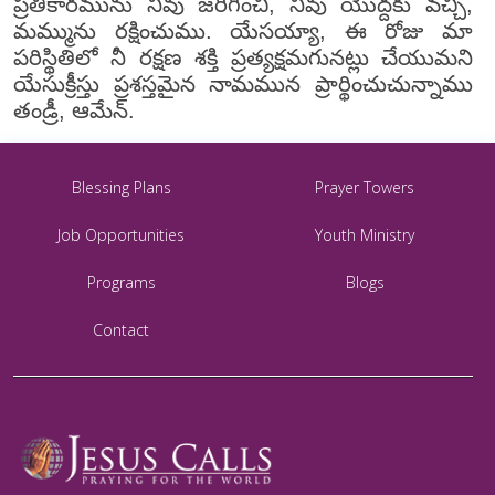
ప్రతికారమును నీవు జరిగించి, నీవు యొద్దకు వచ్చి,
మమ్మును రక్షించుము. యేసయ్యా, ఈ రోజు మా
పరిస్థితిలో నీ రక్షణ శక్తి ప్రత్యక్షమగునట్లు చేయుమని
యేసుక్రీస్తు ప్రశస్తమైన నామమున ప్రార్థించుచున్నాము
తండ్రీ, ఆమేన్.
Blessing Plans
Prayer Towers
Job Opportunities
Youth Ministry
Programs
Blogs
Contact