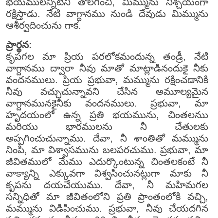
భయములన్నిటిని తొలగించి, మిమ్మును నిశ్చయంగా
రక్షిస్తాడు. నేటి వాగ్దానము నుండి దేవుడు మిమ్మును
ఆశీర్వదించును గాక.
ప్రార్థన:
కృపగల మా ప్రియ పరలోకమందున్న తండ్రీ, నేటి
వాగ్దానము ద్వారా నీవు మాతో మాట్లాడినందుకై నీకు
వందనములు. ప్రియ ప్రభువా, మమ్మును రక్షించడానికి
నీవు వచ్చుచున్నావని చేసిన అమూల్యమైన
వాగ్దానమునకైనీకు వందనములు. ప్రభువా, మా
హృదయంలో ఉన్న ప్రతి భయమును, చింతలనుు
మరియు భారములను నీ చేతులకు
అప్పగించుచున్నాము. దేవా, నీ శాంతితో మమ్మును
నింపి, మా విశ్వాసమును బలపరచుము. ప్రభువా, మా
జీవితములో మేము ఎదుర్కొంటున్న చింతలకంటే నీ
వాక్యాన్ని ఎక్కువగా విశ్వసించునట్లుగా మాకు నీ
కృపను దయచేయుము. దేవా, నీ మహిమగల
సన్నిధితో మా జీవితంలోని ప్రతి ప్రాంతంలోకి వచ్చి,
మమ్మును విడిపించుము. ప్రభువా, నీవు చేయదగిన