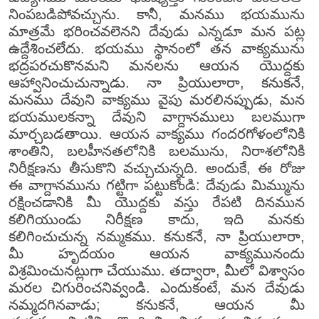
నింపబడిపోవచ్చును. కానీ, మనము భయమును
మాత్రమే భరించవలెనని దేవుడు ఎన్నడూ మన పట్ల
ఉద్దేశించలేదు. భయము స్థానంలో తన వాక్యమును
భద్రపరచుకొనమని మనలను ఆయన యొద్దకు
ఆహ్వానించుచున్నాడు. నా ప్రియులారా, కనుకనే,
మనము దేవుని వాక్యము వైపు మరలినప్పుడు, మన
భయములకన్నా దేవుని వాగ్దానములు బలముగా
మార్చబడతాయి. ఆయన వాక్యము గందరగోళంలోనికి
శాంతిని, బలహీనతలోనికి బలమును, నిరాశలోనికి
నిరీక్షణను తీసుకొని వచ్చుచున్నది. అందుకే, ఈ రోజు
ఈ వాగ్దానమును గట్టిగా పట్టుకోండి: దేవుడు మిమ్మును
రక్షించడానికి మీ యొద్దకు వస్తు రేపటి దినమున
కలిగియుండు నిరీక్షణ కాదు, ఇది మనకు
కలిగించుచున్న నమ్మకము. కనుకనే, నా ప్రియులారా,
మీ హృదయం ఆయన వాక్యమునందు
విశ్రమించునట్లుగా చేయుము. తద్వారా, మీలో విశ్వాసం
మరల చిగురించనివ్వండి. ఎందుకంటే, మన దేవుడు
నమ్మదగినవాడు; కనుకనే, ఆయన మీ