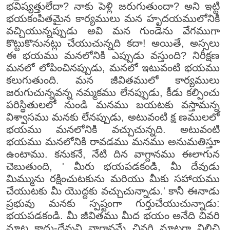
భవిష్యత్తులేదా? నాకు పెళ్లి జరుగుతుందా? అని ఇట్టి
భయకంపితమైన కార్యములు మన హృదయములోనికి
వచ్చియున్నప్పుడు అవి మన గుండెను వేగముగా
కొట్టుకొనునట్లు చేయుచున్నది కదా! అయితే, అస్సలు
ఈ భయము మనలోనికి ఎప్పుడు వస్తుంది? నిరీక్షణ
మనలో లోపించినప్పుడు, మనలో ఇటువంటి భయము
కలుగుతుంది. మన జీవితములో కార్యములు
జరుగుచున్నవన్న నమ్మకము లేనప్పుడు, కీడు కల్పించు
పరిస్థితులలో నుండి మనము బయటకు వస్తామన్న
విశ్వాసము మనకు లేనప్పుడు, అటువంటి క్ష ణములలో
భయము మనలోనికి వచ్చుచున్నది. అటువంటి
భయము మనలోనికి రావడము మనము అనుమతిస్తూ
ఉంటాము. కనుకనే, నేటి దిన వాగ్దానము ఈలాగున
చెబుతుంది, ' మీరు భయపడకండి, మీ దేవుడు
మిమ్మును రక్షించుటకును మరియు మీకు సహాయము
చేయుటకు మీ యొద్దకు వచ్చుచున్నాడు.' కానీ ఈనాడు
ప్రభువు మనకు స్పష్టంగా గుర్తుచేయుచున్నాడు:
భయపడకండి. మీ జీవితము మీద భయం అనేది చివరి
మాట కాదు-దేవుని వాగ్దానమే చివరి మాటగా నిలిచి