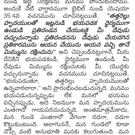
నుండి ఇట్టి నిరీక్షణను మనము పొందుకుందాము.
అందుకే నేటి వాగ్దానముగా బైబిల్ నుండి యెషయా
35:4వ వచనమును చూచినట్లయితే,
"తత్తరిల్లు
హృదయులతో ఇట్లనుడి భయపడక ధైర్యముగా
ఉండుడి ప్రతిదండన చేయుటకై మీ దేవుడు
వచ్చుచున్నాడు ప్రతిదండనను దేవుడు చేయదగిన
ప్రతికారమును ఆయన చేయును ఆయన వచ్చి తానే
మిమ్మును రక్షించును''
అని చెప్పబడినట్లుగానే, మీరు
దేనికిని భయపడకండి, ధైర్యముగా ఉండండి. మీ
దేవుడు మిమ్మును రక్షించుటకు మీ యొద్దకు
వచ్చుచున్నాడు. ఈ వచనమును చూచినట్లయితే,
"భయపడుతూ, తత్తరిల్లు హృదయములతో
ఉన్నవారలారా,'' అని ప్రారంభించబడుచున్నది. మనము
భయపడుచున్నప్పుడు లేక మనలో భయము
వచ్చినప్పుడు, అది నిజముగా మన హృదయమును
ఎంతగానో గాయపరచుచున్నది. అంతమాత్రమేకాదు,
మన గుండె ఎంతగానో వేగంగా దడగా, దడగా
కొట్టుకుంటుంది. ఆలాగుననే, మన గుండెలో కూడా
నొప్పి వంటి అనుభూతి మనకు కలుగుతుంది. మన