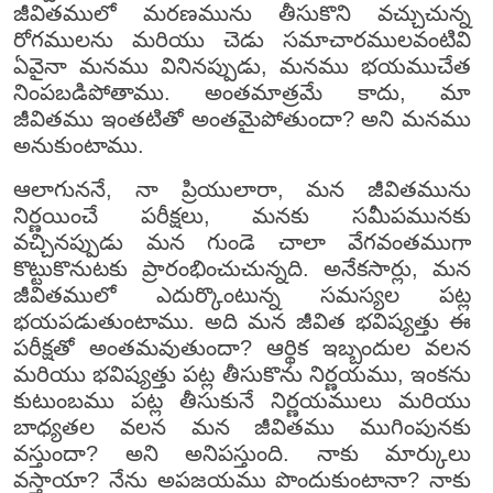
జీవితములో మరణమును తీసుకొని వచ్చుచున్న
రోగములను మరియు చెడు సమాచారములవంటివి
ఏవైనా మనము వినినప్పుడు, మనము భయముచేత
నింపబడిపోతాము. అంతమాత్రమే కాదు, మా
జీవితము ఇంతటితో అంతమైపోతుందా? అని మనము
అనుకుంటాము.
ఆలాగుననే, నా ప్రియులారా, మన జీవితమును
నిర్ణయించే పరీక్షలు, మనకు సమీపమునకు
వచ్చినప్పుడు మన గుండె చాలా వేగవంతముగా
కొట్టుకొనుటకు ప్రారంభించుచున్నది. అనేకసార్లు, మన
జీవితములో ఎదుర్కొంటున్న సమస్యల పట్ల
భయపడుతుంటాము. అది మన జీవిత భవిష్యత్తు ఈ
పరీక్షతో అంతమవుతుందా? ఆర్థిక ఇబ్బందుల వలన
మరియు భవిష్యత్తు పట్ల తీసుకొను నిర్ణయము, ఇంకను
కుటుంబము పట్ల తీసుకునే నిర్ణయములు మరియు
బాధ్యతల వలన మన జీవితము ముగింపునకు
వస్తుందా? అని అనిపస్తుంది. నాకు మార్కులు
వస్తాయా? నేను అపజయము పొందుకుంటానా? నాకు