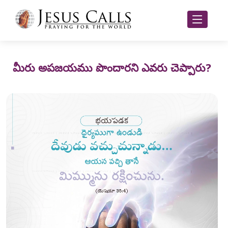
మీరు అపజయము పొందారని ఎవరు చెప్పారు?