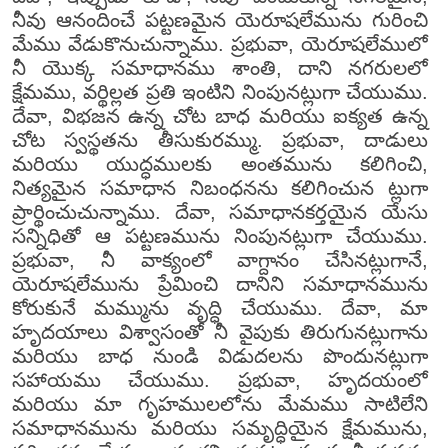
నీవు ఆనందించే పట్టణమైన యెరూషలేమును గురించి
మేము వేడుకొనుచున్నాము. ప్రభువా, యెరూషలేములో
నీ యొక్క సమాధానము శాంతి, దాని నగరులలో
క్షేమము, వర్థిల్లత ప్రతి ఇంటిని నింపునట్లుగా చేయుము.
దేవా, విభజన ఉన్న చోట బాధ మరియు ఐక్యత ఉన్న
చోట స్వస్థతను తీసుకురమ్ము. ప్రభువా, దాడులు
మరియు యుద్ధములకు అంతమును కలిగించి,
నిత్యమైన సమాధాన నిబంధనను కలిగించున ట్లుగా
ప్రార్థించుచున్నాము. దేవా, సమాధానకర్తయైన యేసు
సన్నిధితో ఆ పట్టణమును నింపునట్లుగా చేయుము.
ప్రభువా, నీ వాక్యంలో వాగ్దానం చేసినట్లుగానే,
యెరూషలేమును ప్రేమించి దానిని సమాధానమును
కోరుకునే మమ్మును వృద్ధి చేయుము. దేవా, మా
హృదయాలు విశ్వాసంతో నీ వైపుకు తిరుగునట్లుగాను
మరియు బాధ నుండి విడుదలను పొందునట్లుగా
సహాయము చేయుము. ప్రభువా, హృదయంలో
మరియు మా గృహములలోను మేమము సాటిలేని
సమాధానమును మరియు సమృద్ధియైన క్షేమమును,