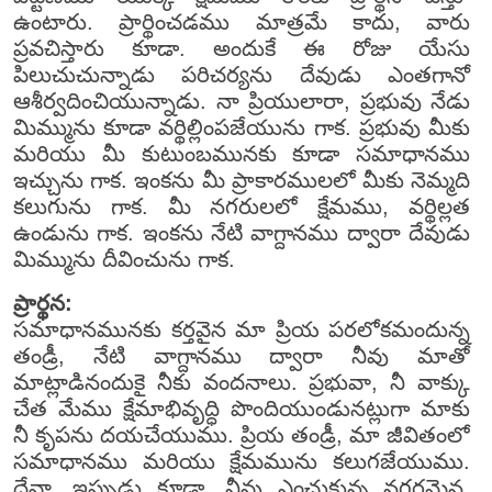
ఉంటారు. ప్రార్థించడము మాత్రమే కాదు, వారు
ప్రవచిస్తారు కూడా. అందుకే ఈ రోజు యేసు
పిలుచుచున్నాడు పరిచర్యను దేవుడు ఎంతగానో
ఆశీర్వదించియున్నాడు. నా ప్రియులారా, ప్రభువు నేడు
మిమ్మును కూడా వర్థిల్లింపజేయును గాక. ప్రభువు మీకు
మరియు మీ కుటుంబమునకు కూడా సమాధానము
ఇచ్చును గాక. ఇంకను మీ ప్రాకారములలో మీకు నెమ్మది
కలుగును గాక. మీ నగరులలో క్షేమము, వర్థిల్లత
ఉండును గాక. ఇంకను నేటి వాగ్దానము ద్వారా దేవుడు
మిమ్మును దీవించును గాక.
ప్రార్థన:
సమాధానమునకు కర్తవైన మా ప్రియ పరలోకమందున్న
తండ్రీ, నేటి వాగ్దానము ద్వారా నీవు మాతో
మాట్లాడినందుకై నీకు వందనాలు. ప్రభువా, నీ వాక్కు
చేత మేము క్షేమాభివృద్ధి పొందియుండునట్లుగా మాకు
నీ కృపను దయచేయుము. ప్రియ తండ్రీ, మా జీవితంలో
సమాధానము మరియు క్షేమమును కలుగజేయుము.
దేవా, ఇప్పుడు కూడా, నీవు ఎంచుకున్న నగరమైన,