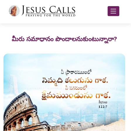
మీరు సమాధానం పొందాలనుకుంటున్నారా?