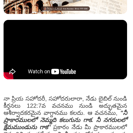
నా ప్రియ సహోదరీ, సహోదరులారా, నేడు బైబిల్ నుండి
కీర్తనలు 122:7వ వచనము నుండి అద్భుతమైన
ఆశీర్వాదకరమైన వాగ్దానము కలదు. ఆ వచనము,
"నీ
ప్రాకారములలో నెమ్మది కలుగును గాక. నీ నగరులలో
క్షేమముండును గాక''
ప్రకారం నేడు మీ ప్రాకారములలో