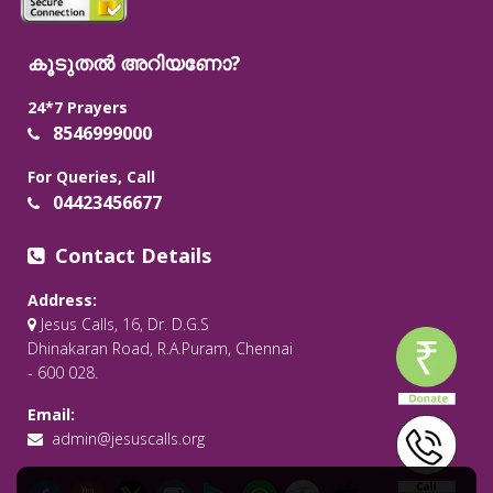
കൂടുതൽ അറിയണോ?
24*7 Prayers
8546999000
For Queries, Call
04423456677
Contact Details
Address:
Jesus Calls, 16, Dr. D.G.S
Dhinakaran Road, R.A.Puram, Chennai
- 600 028.
Email:
admin@jesuscalls.org