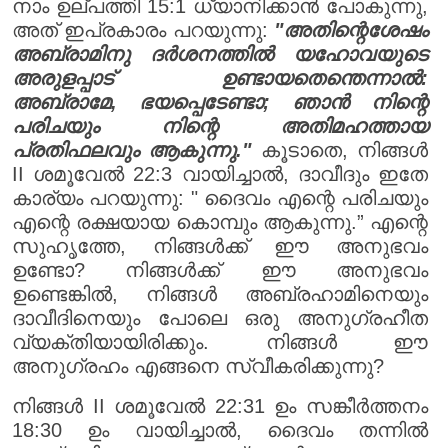
നാം ഉല്പത്തി 15:1 ധ്യാനിക്കാൻ പോകുന്നു,
അത് ഇപ്രകാരം പറയുന്നു:
"അതിന്റെശേഷം
അബ്രാമിനു ദർശനത്തിൽ യഹോവയുടെ
അരുളപ്പാട് ഉണ്ടായതെന്തെന്നാൽ:
അബ്രാമേ, ഭയപ്പെടേണ്ടാ; ഞാൻ നിന്റെ
പരിചയും നിന്റെ അതിമഹത്തായ
പ്രതിഫലവും ആകുന്നു."
കൂടാതെ, നിങ്ങൾ
II ശമൂവേൽ 22:3 വായിച്ചാൽ, ദാവീദും ഇതേ
കാര്യം പറയുന്നു: " ദൈവം എന്റെ പരിചയും
എന്റെ രക്ഷയായ കൊമ്പും ആകുന്നു.” എന്റെ
സുഹൃത്തേ, നിങ്ങൾക്ക് ഈ അനുഭവം
ഉണ്ടോ? നിങ്ങൾക്ക് ഈ അനുഭവം
ഉണ്ടെങ്കിൽ, നിങ്ങൾ അബ്രഹാമിനെയും
ദാവീദിനെയും പോലെ ഒരു അനുഗ്രഹീത
വ്യക്തിയായിരിക്കും. നിങ്ങൾ ഈ
അനുഗ്രഹം എങ്ങനെ സ്വീകരിക്കുന്നു?
നിങ്ങൾ II ശമൂവേൽ 22:31 ഉം സങ്കീർത്തനം
18:30 ഉം വായിച്ചാൽ, ദൈവം തന്നിൽ