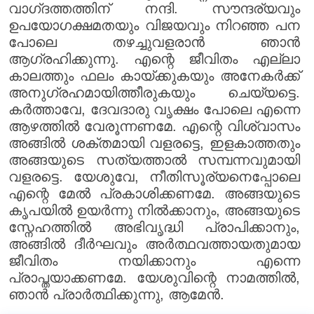
വാഗ്‌ദത്തത്തിന് നന്ദി. സൗന്ദര്യവും
ഉപയോഗക്ഷമതയും വിജയവും നിറഞ്ഞ പന
പോലെ തഴച്ചുവളരാൻ ഞാൻ
ആഗ്രഹിക്കുന്നു. എന്റെ ജീവിതം എല്ലാ
കാലത്തും ഫലം കായ്ക്കുകയും അനേകർക്ക്
അനുഗ്രഹമായിത്തീരുകയും ചെയ്യട്ടെ.
കർത്താവേ, ദേവദാരു വൃക്ഷം പോലെ എന്നെ
ആഴത്തിൽ വേരൂന്നണമേ. എന്റെ വിശ്വാസം
അങ്ങിൽ ശക്തമായി വളരട്ടെ, ഇളകാത്തതും
അങ്ങയുടെ സത്യത്താൽ സമ്പന്നവുമായി
വളരട്ടെ. യേശുവേ, നീതിസൂര്യനെപ്പോലെ
എന്റെ മേൽ പ്രകാശിക്കണമേ. അങ്ങയുടെ
കൃപയിൽ ഉയർന്നു നിൽക്കാനും, അങ്ങയുടെ
സ്നേഹത്തിൽ അഭിവൃദ്ധി പ്രാപിക്കാനും,
അങ്ങിൽ ദീർഘവും അർത്ഥവത്തായതുമായ
ജീവിതം നയിക്കാനും എന്നെ
പ്രാപ്തയാക്കണമേ. യേശുവിന്റെ നാമത്തിൽ,
ഞാൻ പ്രാർത്ഥിക്കുന്നു, ആമേൻ.