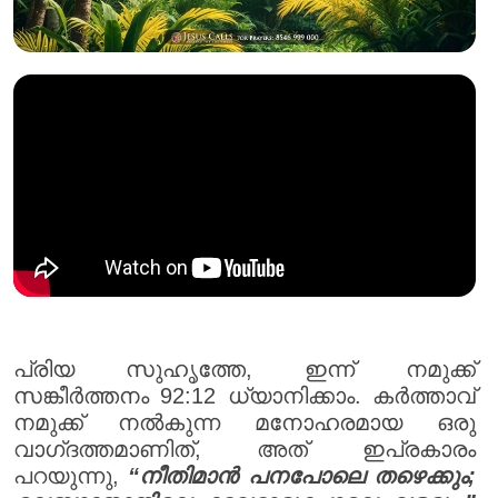
പ്രിയ സുഹൃത്തേ, ഇന്ന് നമുക്ക്
സങ്കീർത്തനം 92:12 ധ്യാനിക്കാം. കർത്താവ്
നമുക്ക് നൽകുന്ന മനോഹരമായ ഒരു
വാഗ്‌ദത്തമാണിത്, അത് ഇപ്രകാരം
പറയുന്നു,
“നീതിമാൻ പനപോലെ തഴെക്കും;