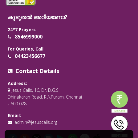
കൂടുതൽ അറിയണോ?
24*7 Prayers
8546999000
For Queries, Call
04423456677
Contact Details
Address:
Jesus Calls, 16, Dr. D.G.S
Dhinakaran Road, R.A.Puram, Chennai
- 600 028.
Email:
admin@jesuscalls.org