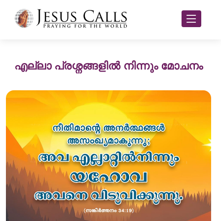
എല്ലാ പ്രശ്നങ്ങളിൽ നിന്നും മോചനം