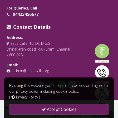
For Queries, Call
04423456677
Contact Details
Address:
Jesus Calls, 16, Dr. D.G.S
Dhinakaran Road, R.A.Puram, Chennai
- 600 028.
Email:
admin@jesuscalls.org
By using this website you accept our cookies and agree to
our privacy policy, including cookie policy.
[
Privacy Policy
]
© 2026 All Rights Reserved .
Jesus Calls - Praying for the World
Accept Cookies
Terms & Conditions
Privacy Policy