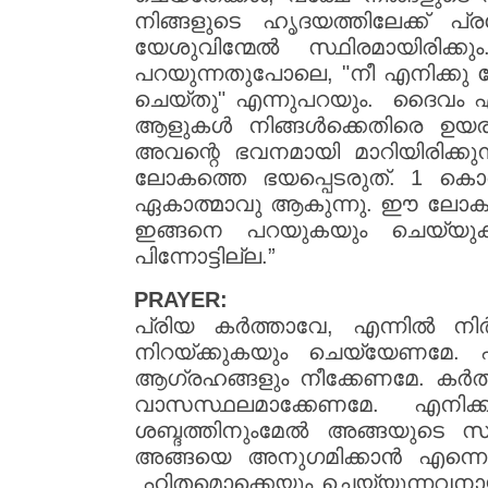
നിങ്ങളുടെ ഹൃദയത്തിലേക്ക് 
യേശുവിന്മേൽ സ്ഥിരമായിരിക
പറയുന്നതുപോലെ, "നീ എനിക്കു ബ
ചെയ്തു" എന്നുപറയും. ദൈവം എ
ആളുകൾ നിങ്ങൾക്കെതിരെ ഉയര
അവന്റെ ഭവനമായി മാറിയിരിക്കുന
ലോകത്തെ ഭയപ്പെടരുത്. 1 കൊരി
ഏകാത്മാവു ആകുന്നു. ഈ ലോകത്
ഇങ്ങനെ പറയുകയും ചെയ്യുക: “
പിന്നോട്ടില്ല.”
PRAYER:
പ്രിയ കർത്താവേ, എന്നിൽ നി
നിറയ്ക്കുകയും ചെയ്യേണമേ. 
ആഗ്രഹങ്ങളും നീക്കേണമേ. കർത
വാസസ്ഥലമാക്കേണമേ. എനിക്ക
ശബ്ദത്തിനുംമേൽ അങ്ങയുടെ സമ
അങ്ങയെ അനുഗമിക്കാൻ എന്നെ
ഹിതമൊക്കെയും ചെയ്യുന്നവനായി 