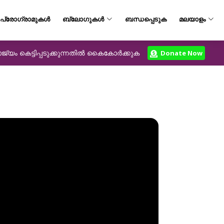
പ്രോഗ്രാമുകൾ
ബ്ലോഗുകൾ
ബന്ധപ്പെടുക
മലയാളം
യം കെട്ടിപ്പടുക്കുന്നതിൽ കൈകോർക്കുക
Donate Now