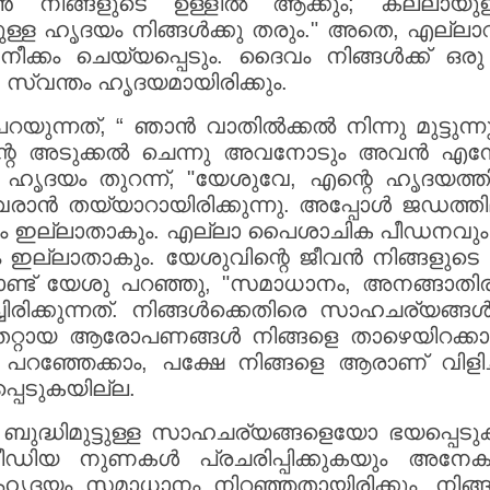
 നിങ്ങളുടെ ഉള്ളിൽ ആക്കും; കല്ലായു
ള്ള ഹൃദയം നിങ്ങൾക്കു തരും." അതെ, എല്ലാവരേ
നീക്കം ചെയ്യപ്പെടും. ദൈവം നിങ്ങൾക്ക് 
്വന്തം ഹൃദയമായിരിക്കും.
ന്നത്, “ ഞാൻ വാതിൽക്കൽ നിന്നു മുട്ടുന്നു;
 അടുക്കൽ ചെന്നു അവനോടും അവൻ എന്നോട
െ ഹൃദയം തുറന്ന്, "യേശുവേ, എന്റെ ഹൃദയത്
രാൻ തയ്യാറായിരിക്കുന്നു. അപ്പോൾ ജഡത്തി
ും ഇല്ലാതാകും. എല്ലാ പൈശാചിക പീഡനവും 
ല്ലാതാകും. യേശുവിന്റെ ജീവൻ നിങ്ങളുടെ ഉള്
ൊണ്ട് യേശു പറഞ്ഞു, "സമാധാനം, അനങ്ങാതി
ിരിക്കുന്നത്. നിങ്ങൾക്കെതിരെ സാഹചര്യങ്ങൾ
തെറ്റായ ആരോപണങ്ങൾ നിങ്ങളെ താഴെയിറക്കാൻ ശ
ൾ പറഞ്ഞേക്കാം, പക്ഷേ നിങ്ങളെ ആരാണ് വിളി
പെടുകയില്ല.
യോ ബുദ്ധിമുട്ടുള്ള സാഹചര്യങ്ങളെയോ ഭയപ്പെ
 മീഡിയ നുണകൾ പ്രചരിപ്പിക്കുകയും അ
 ഹൃദയം സമാധാനം നിറഞ്ഞതായിരിക്കും. നിങ്