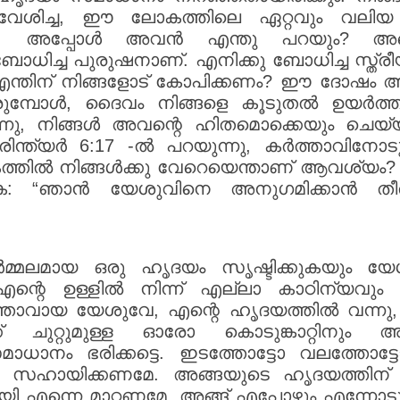
പ്രവേശിച്ച, ഈ ലോകത്തിലെ ഏറ്റവും വല
്കും. അപ്പോൾ അവൻ എന്തു പറയും? അപ്
ോധിച്ച പുരുഷനാണ്. എനിക്കു ബോധിച്ച സ്ത്
ന്തിന് നിങ്ങളോട് കോപിക്കണം? ഈ ദോഷം അ
ുമ്പോൾ, ദൈവം നിങ്ങളെ കൂടുതൽ ഉയർത്ത
്നു, നിങ്ങൾ അവന്റെ ഹിതമൊക്കെയും ചെയ്യു
ന്ത്യർ 6:17 -ൽ പറയുന്നു, കർത്താവിനോടു
തിൽ നിങ്ങള്‍ക്കു വേറെയെന്താണ് ആവശ്യം?
ഞാൻ യേശുവിനെ അനുഗമിക്കാൻ തീരുമാനിച്ചി
ർമ്മലമായ ഒരു ഹൃദയം സൃഷ്ടിക്കുകയും യേ
എന്റെ ഉള്ളിൽ നിന്ന് എല്ലാ കാഠിന്യവ
്താവായ യേശുവേ, എന്റെ ഹൃദയത്തിൽ വന്നു,
് ചുറ്റുമുള്ള ഓരോ കൊടുങ്കാറ്റിനും 
ാധാനം ഭരിക്കട്ടെ. ഇടത്തോട്ടോ വലത്തോട
 സഹായിക്കണമേ. അങ്ങയുടെ ഹൃദയത്തിന് 
എന്നെ മാറ്റണമേ. അങ്ങ് എപ്പോഴും എന്നോടു