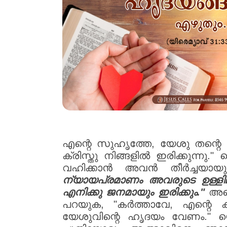
എന്റെ സുഹൃത്തേ, യേശു തന്റെ 
ക്രിസ്തു നിങ്ങളിൽ ഇരിക്കുന്ന
വഹിക്കാൻ അവൻ തീർച്ചയായും 
ന്യായപ്രമാണം അവരുടെ ഉള്ള
എനിക്കു ജനമായും ഇരിക്കും."
അതെ,
പറയുക, "കർത്താവേ, എന്റെ ക
യേശുവിന്റെ ഹൃദയം വേണം." യ