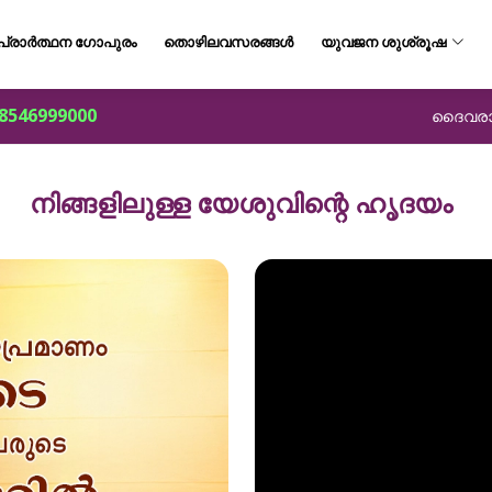
പ്രാർത്ഥന ഗോപുരം
തൊഴിലവസരങ്ങൾ
യുവജന ശുശ്രൂഷ
8546999000
ദൈവരാജ്
നിങ്ങളിലുള്ള യേശുവിന്റെ ഹൃദയം