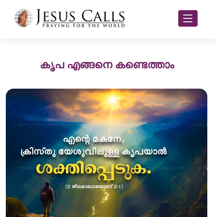
കൃപ എങ്ങനെ കണ്ടെത്താം