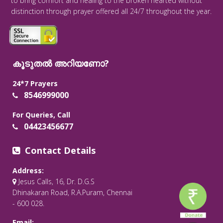
to bring comfort and healing to the broken hearted without
distinction through prayer offered all 24/7 throughout the year.
കൂടുതൽ അറിയണോ?
24*7 Prayers
8546999000
For Queries, Call
04423456677
Contact Details
Address:
Jesus Calls, 16, Dr. D.G.S
Dhinakaran Road, R.A.Puram, Chennai
- 600 028.
Email: