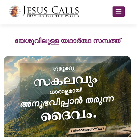
യേശുവിലുള്ള യഥാർത്ഥ സമ്പത്ത്