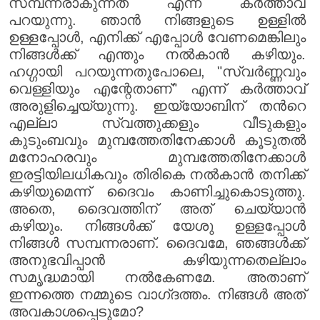
സമ്പന്നരാകുന്നത് എന്ന് കർത്താവ്
പറയുന്നു. ഞാൻ നിങ്ങളുടെ ഉള്ളിൽ
ഉള്ളപ്പോൾ, എനിക്ക് എപ്പോൾ വേണമെങ്കിലും
നിങ്ങൾക്ക് എന്തും നൽകാൻ കഴിയും.
ഹഗ്ഗായി പറയുന്നതുപോലെ, "സ്വർണ്ണവും
വെള്ളിയും എന്റേതാണ്" എന്ന് കർത്താവ്
അരുളിച്ചെയ്യുന്നു. ഇയ്യോബിന് തൻറെ
എല്ലാ സ്വത്തുക്കളും വീടുകളും
കുടുംബവും മുമ്പത്തേതിനേക്കാൾ കൂടുതൽ
മനോഹരവും മുമ്പത്തേതിനേക്കാൾ
ഇരട്ടിയിലധികവും തിരികെ നൽകാൻ തനിക്ക്
കഴിയുമെന്ന് ദൈവം കാണിച്ചുകൊടുത്തു.
അതെ, ദൈവത്തിന് അത് ചെയ്യാൻ
കഴിയും. നിങ്ങൾക്ക് യേശു ഉള്ളപ്പോൾ
നിങ്ങൾ സമ്പന്നരാണ്. ദൈവമേ, ഞങ്ങൾക്ക്
അനുഭവിപ്പാൻ കഴിയുന്നതെല്ലാം
സമൃദ്ധമായി നൽകേണമേ. അതാണ്
ഇന്നത്തെ നമ്മുടെ വാഗ്‌ദത്തം. നിങ്ങൾ അത്
അവകാശപ്പെടുമോ?