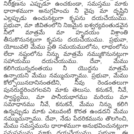
నిరీక్షణను ఎప్పుడూ ఉంచకుండా, సమస్తము మాకు
ధారాళముగా అనుగ్రహించు నీ వైపు మా దృష్టిని
ఎల్లప్పుడు ఉంచునట్లుగా కృపను దయచేయుము.
ప్రభువా, మా జీవితంలోని నిజమైన ఐశ్వర్యవంతుడవైన
నీలో మాత్రమే మా హృదయం విశ్రాంతి
తీసుకొనునట్లుగా కృపను దయచేయుము. ప్రభువా,
యోబువలె మేము ప్రతి సమయములోను, లాభంలోను
లేదా నష్టంలోను నిన్ను మాత్రమే నమ్ముకొనునట్లుగా
సహాయము దయచేయుము. దేవా, మేము
కలిగియున్నదంతయు నీ యొద్దను మాత్రమే
ఉన్నాయని మేము నమ్ముచున్నాము. ప్రభువా, మేము
కోల్పోయినదానినంతటిని, నీవు రెండంతలుగా
పునరుద్ధరించగలవని మాకు తెలుసు. కనుకనే, నీవే,
స్వాస్థ్యము, మా పానీయభాగము మరియు మా
సమాధానము నీవే, కనుకనే, మేము నిన్ను కలిగి
ఉన్నప్పుడు మాకు ఎటువంటి కొరత ఉండదని మేము
నమ్ముచున్నాము. దేవా, నేడు పేదరికమును తొలగించి,
మేము సమస్తమును ధారాళముగా అనుభవించునట్లుగా
సమస్తమును మాకు దయచేయుము. ప్రభువా, ఈ