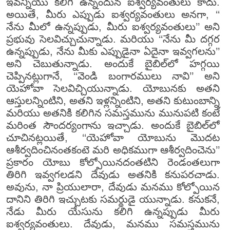
ఇవన్నియు కలిగి ఉన్నందున ఐశ్వర్యవంతులు కాదు.
అయితే, మీరు ఎప్పుడు ఐశ్వర్యవంతులు అనగా, ‘‘
నేను మీలో ఉన్నప్పుడు, మీరు ఐశ్వర్యవంతులు’’ అని
ప్రభువు సెలవిచ్చుచున్నాడు. మరియు ‘‘నేను మీ దగ్గర
ఉన్నప్పుడు, నేను మీకు ఎప్పుడైనా ఏదైనా ఇవ్వగలను’’
అని చెబుతున్నాడు. అందుకే బైబిల్‌లో హగ్గయి
చెప్పినట్లుగానే, ‘‘వెండి బంగారములు నావి’’ అని
యెహోవా సెలవిచ్చియున్నాడు. యోబునకు అతని
ఆస్తులన్నింటిని, అతని ఇళ్లన్నింటిని, అతని కుటుంబాన్ని
మరియు అతనికి కలిగిన సమస్తమును మునుపటి కంటే
మరింత సౌందర్యంగాను ఇచ్చాడు. అందుకే బైబిల్‌లో
చూచినట్లయితే, ‘‘యెహోవా యోబును మొదట
ఆశీర్వదించినంతకంటె మరి అధికముగా ఆశీర్వదించెను’’
ప్రకారం యోబు కోల్పోయినదంతటిని రెండంతలుగా
తిరిగి ఇవ్వగలడని దేవుడు అతనికి కనుపరచాడు.
అవును, నా ప్రియులారా, దేవుడు మనము కోల్పోయిన
దానిని తిరిగి ఇచ్చుటకు సమర్థుడై యున్నాడు. కనుకనే,
నేడు మీరు యేసును కలిగి ఉన్నప్పుడు మీరు
ఐశ్వర్యవంతులు. దేవుడు, మనము సమస్తమును