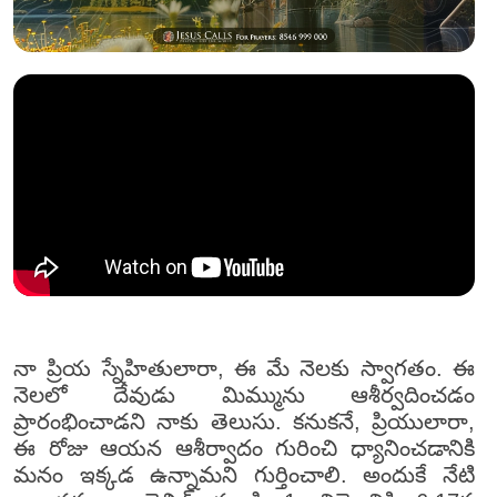
నా ప్రియ స్నేహితులారా, ఈ మే నెలకు స్వాగతం. ఈ
నెలలో దేవుడు మిమ్మును ఆశీర్వదించడం
ప్రారంభించాడని నాకు తెలుసు. కనుకనే, ప్రియులారా,
ఈ రోజు ఆయన ఆశీర్వాదం గురించి ధ్యానించడానికి
మనం ఇక్కడ ఉన్నామని గుర్తించాలి. అందుకే నేటి