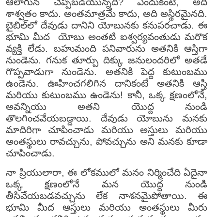
ఆలాగున చెప్పబడియున్నది? ఎందుకంటే, అది
శాశ్వతం కాదు. అంతమాత్రమే కాదు, అది అస్థిరమైనది.
బైబిల్‌లో దేవుడు దానిని యోబునకు కనుపరచాడు. ఈ
భూమి మీద యోబు అంతటి ఐశ్వర్యవంతుడు మరొక
వ్యక్తి లేడు. బహుమంది పనివారును అతనికి ఆస్తిగా
నుండెను. గనుక తూర్పు దిక్కు జనులందరిలో అతడే
గొప్పవాడుగా నుండెను. అతనికి పెద్ద కుటుంబము
ఉండెను. ఊహించగలిగిన దానికంటే అతనికి ఆస్తి
మరియు కుటుంబము ఉండెను! కానీ, ఒక్క క్షణంలోనే,
అవన్నియు అతని యొద్ద నుండి
తొలగించవేయబడ్డాయి. దేవుడు యోబును మనకు
మాదిరిగా చూపించాడు మరియు అస్తులు మరియు
అంతస్థులు రావచ్చును, పోవచ్చును అని మనకు కూడా
చూపించాడు.
నా ప్రియులారా, ఈ లోకములో మనం నిర్మించేది ఏదైనా
ఒక్క క్షణంలోనే మన యొద్ద నుండి
తీసివేయబడవచ్చును లేక నాశనమైపోతాయి. ఈ
భూమి మీద ఆస్తులు మరియు అంతస్థులు మీరు