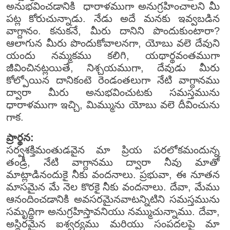
అనుభవించడానికి ధారాళముగా అనుగ్రహించాలని మీ
పట్ల కోరుచున్నాడు. నేడు అదే మనకు ఇవ్వబడిన
వాగ్దానం. కనుకనే, మీరు దానిని పొందుకుంటారా?
ఆలాగున మీరు పొందుకోవాలనగా, యోబు వలె దేవుని
యందు నమ్మకము కలిగి, యథార్థవంతముగా
జీవించినట్లయితే, నిశ్చయముగా, దేవుడు మీరు
కోల్పోయిన దానికంటె రెండంతలుగా నేటి వాగ్దానము
ద్వారా మీరు అనుభవించుటకు సమస్తమును
ధారాళముగా ఇచ్చి, మిమ్మును యోబు వలె దీవించును
గాక.
ప్రార్థన:
సర్వశక్తిమంతుడవైన మా ప్రియ పరలోకమందున్న
తండ్రీ, నేటి వాగ్దానము ద్వారా నీవు మాతో
మాట్లాడినందుకై నీకు వందనాలు. ప్రభువా, ఈ నూతన
మాసమైన మే నెల కొరకై నీకు వందనాలు. దేవా, మేము
ఆనందించడానికి అవసరమైనవాటన్నిటిని సమస్తమును
సమృద్ధిగా అనుగ్రహిస్తావనియు నమ్ముచున్నాము. దేవా,
అస్థిరమైన ఐశ్వర్యము మరియు సంపదలపై మా