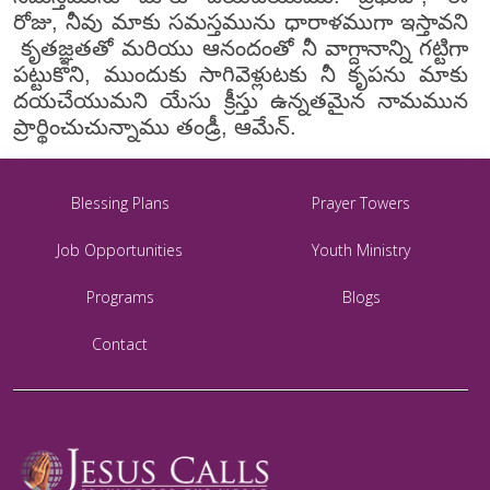
రోజు, నీవు మాకు సమస్తమును ధారాళముగా ఇస్తావని
కృతజ్ఞతతో మరియు ఆనందంతో నీ వాగ్దానాన్ని గట్టిగా
పట్టుకొని, ముందుకు సాగివెళ్లుటకు నీ కృపను మాకు
దయచేయుమని యేసు క్రీస్తు ఉన్నతమైన నామమున
ప్రార్థించుచున్నాము తండ్రీ, ఆమేన్.
Blessing Plans
Prayer Towers
Job Opportunities
Youth Ministry
Programs
Blogs
Contact