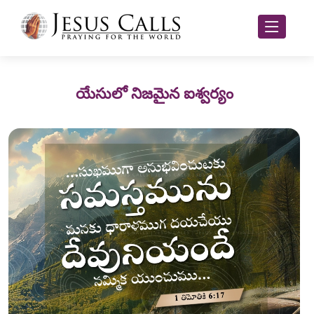
యేసులో నిజమైన ఐశ్వర్యం