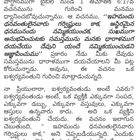
వాగ్దానముగా బైబిల్ నుండి 1 తిమోతికి 6:17వ
వచనమును గురించి మనము
ధ్యానించబోవుచున్నాము. ఆ వచనము,
‘‘ఇహమందు
ధనవంతులైనవారు గర్విష్టులు కాక, అస్థిరమైన
ధనమునందు నమ్మికయుంచక, సుఖముగా
అనుభవించుటకు సమస్తమును మనకు ధారాళముగ
దయచేయు దేవుని యందే నమ్మికయుంచుడని
ఆజ్ఞాపించుము’’
ప్రకారం నేడు మీకు దేవుడు
సమస్తమును ధారాళముగా దయచేయాలని మీ పట్ల
కోరుచున్నాడు. అవును, ఈ వచనం ఒక
ఐశ్వర్యవంతుని గురించి మాట్లాడుచున్నది.
నా ప్రియులారా, ఐశ్వర్యవంతుడు అంటే ఎవరు?
ఐశ్వర్యవంతుడు అంటే, ఒక వ్యక్తికి ఎక్కువగా సంపద,
ఎక్కువగా డబ్బు, ఎక్కువగా వస్తువులు, ఎక్కువగా
ఆస్తులు ఉన్నవారు కాదు. అది ఒక వ్యక్తిని
ఐశ్వర్యవంతుని చేయదు. ఈ వచనం ఇలాగున
చెబుతుంది, ‘‘ ఇహమందు ధనవంతులైనవారు
గర్విష్టులు కాక,’’ అని చెప్పబడియున్నది. ఎందుకు