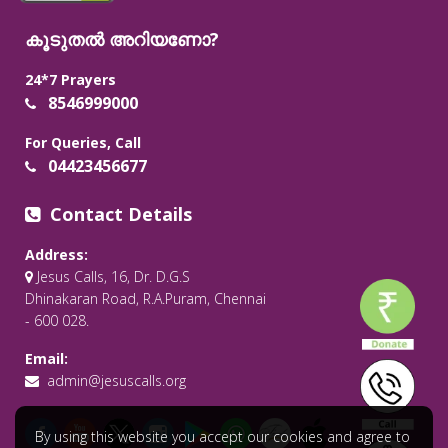
കൂടുതൽ അറിയണോ?
24*7 Prayers
8546999000
For Queries, Call
04423456677
Contact Details
Address:
Jesus Calls, 16, Dr. D.G.S
Dhinakaran Road, R.A.Puram, Chennai
- 600 028.
Email:
admin@jesuscalls.org
By using this website you accept our cookies and agree to