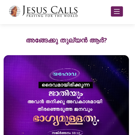
അങ്ങേക്കു തുല്യൻ ആർ?