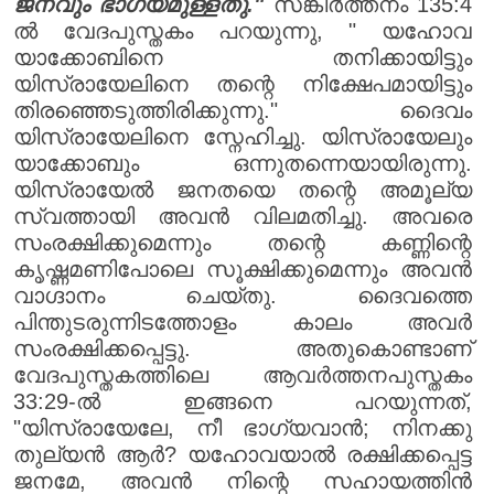
ജനവും ഭാഗ്യമുള്ളതു."
സങ്കീർത്തനം 135:4
ൽ വേദപുസ്തകം പറയുന്നു, " യഹോവ
യാക്കോബിനെ തനിക്കായിട്ടും
യിസ്രായേലിനെ തന്റെ നിക്ഷേപമായിട്ടും
തിരഞ്ഞെടുത്തിരിക്കുന്നു." ദൈവം
യിസ്രായേലിനെ സ്നേഹിച്ചു. യിസ്രായേലും
യാക്കോബും ഒന്നുതന്നെയായിരുന്നു.
യിസ്രായേൽ ജനതയെ തന്റെ അമൂല്യ
സ്വത്തായി അവൻ വിലമതിച്ചു. അവരെ
സംരക്ഷിക്കുമെന്നും തന്റെ കണ്ണിന്റെ
കൃഷ്ണമണിപോലെ സൂക്ഷിക്കുമെന്നും അവൻ
വാഗ്ദാനം ചെയ്തു. ദൈവത്തെ
പിന്തുടരുന്നിടത്തോളം കാലം അവർ
സംരക്ഷിക്കപ്പെട്ടു. അതുകൊണ്ടാണ്
വേദപുസ്തകത്തിലെ ആവർത്തനപുസ്തകം
33:29-ൽ ഇങ്ങനെ പറയുന്നത്,
"യിസ്രായേലേ, നീ ഭാഗ്യവാൻ; നിനക്കു
തുല്യൻ ആർ? യഹോവയാൽ രക്ഷിക്കപ്പെട്ട
ജനമേ, അവൻ നിന്റെ സഹായത്തിൻ