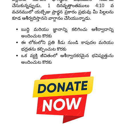
చేసుకున్నప్పుడు, 1 దినవృత్తాంతములు 4:10 వ
వచనములో యబ్చేజు ప్రార్థన ప్రకారం ప్రభువు మీ పిల్లలను
కూడ ఆశీర్వదిస్తానని వాగ్దానం చేసియున్నాడు.
బుద్ది మరియు జ్ఞానాన్ని కలిగించు ఆశీర్వాదాన్ని
అందించుట కొరకు
ఈ లోకంలోని ప్రతి కీడు నుండి కాపుదల మరియు
భద్రతను కల్పించుట కొరకు
ఒక వ్యక్తి జీవితంలో ఆశీర్వాదకరమైన భవిష్యత్తును
అందించుట కొరకు