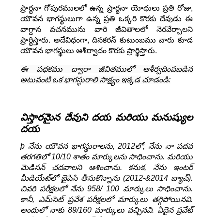
ప్రార్థనా గోపురములలో ఉన్న ప్రార్థనా యోధులు ప్రతి రోజు,
యౌవన భాగస్థులుగా ఉన్న ప్రతి ఒక్కరి కొరకు దేవుడు ఈ
వాగ్దాన వచనమును వారి జీవితాలలో నెరవేర్చాలని
ప్రార్థిస్తారు. అదేవిధంగా, దినకరన్ కుటుంబము వారు కూడ
యౌవన భాగస్థులు ఆశీర్వాదం కొరకు ప్రార్థిస్తారు.
ఈ పధకము ద్వారా జీవితములో ఆశీర్వదింపబడిన
అటువంటి ఒక భాగస్థురాలి సాక్ష్యం ఇక్కడ చూడండి:
విస్తారమైన దేవుని దయ మరియు మనుష్యుల
దయ
þ నేను యౌవన భాగస్థురాలను, 2012లో, నేను నా పదవ
తరగతిలో 10/10 శాతం మార్కులను సాధించాను. మరియు
మెడిసన్ చదవాలని ఆశించాను. కనుక, నేను ఇంటర్
మీడియేట్‌లో బైపిసి తీసుకొన్నాను (2012-&2014 బ్యాచ్).
చివరి పరీక్షలలో నేను 958/ 100 మార్కులు సాధించాను.
కానీ, ఎమ్‌సెట్ ప్రవేశ పరీక్షలలో మార్కులు తగ్గిపోయినవి.
అందులో నాకు 89/160 మార్కులు వచ్చినవి. ఏదైన ప్రవేట్