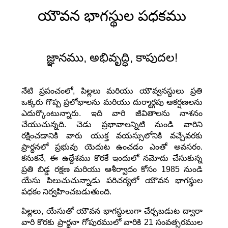
యౌవన భాగస్థుల పధకము
జ్ఞానము, అభివృద్ధి, కాపుదల!
నేటి ప్రపంచంలో, పిల్లలు మరియు యౌవ్వనస్థులు ప్రతి
ఒక్కరు గొప్ప ప్రలోభాలను మరియు దుర్మార్గపు ఆకర్షణలను
ఎదుర్కొంటున్నారు. ఇది వారి జీవితాలను నాశనం
చేయుచున్నది. చెడు ప్రభావాలన్నిటి నుండి వారిని
రక్షించడానికి వారు యుక్త వయస్సులోనికి వచ్చేవరకు
ప్రార్థనలో ప్రభువు యెదుట ఉంచడం ఎంతో అవసరం.
కనుకనే, ఈ ఉద్దేశము కొరకే ఇందులో నమోదు చేసుకున్న
ప్రతి బిడ్డ రక్షణ మరియు ఆశీర్వాదం కోసం 1985 నుండి
యేసు పిలుచుచున్నాడు పరిచర్యలో యౌవన భాగస్థుల
పధకం నిర్వహించబడుతుంది.
పిల్లలు, యేసుతో యౌవన భాగస్థులుగా చేర్చబడుట ద్వారా
వారి కొరకు ప్రార్థనా గోపురములో వారికి 21 సంవత్సరముల