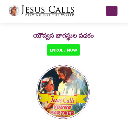
యౌవ్వన భాగస్థుల పధకం
ENROLL NOW