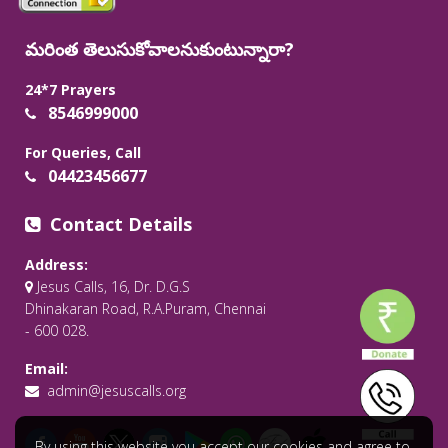
మరింత తెలుసుకోవాలనుకుంటున్నారా?
24*7 Prayers
8546999000
For Queries, Call
04423456677
Contact Details
Address:
Jesus Calls, 16, Dr. D.G.S
Dhinakaran Road, R.A.Puram, Chennai
- 600 028.
Email:
admin@jesuscalls.org
By using this website you accept our cookies and agree to