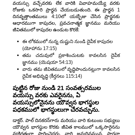
వయస్సు వచ్చేవరకు లేక వారికి వివాహమయ్యే వరకు
రోజుకు ఒకసారి ప్రార్థన చేయబడుతుంది. ఈ ప్రార్థన 1
దినవృత్తాంతములు 4:10లో యబ్బేజు చేసిన ప్రార్థనకు
ఆధారముగా కాపుదల, ప్రవచనాత్మక జ్ఞానము మరియు
జీవితములో కాపుదల ఉండుట కొరకే:
ఈ లోకములో నున్న దుష్టుని నుండి దైవీక కాపుదల
(యోహాను 17:15)
తమ చదువులో ప్రకాశించుటకు కావలసిన దైవీక
జ్ఞానము (యెషయా 54:13)
వారు తమ జీవితములో వృద్ధిపొందునట్లుగా కావలసిన
దైవీక అభివృద్ధి (కీర్తనలు 115:14)
పుట్టిన రోజు నుండి 21 సంవత్సరముల
వయస్సు వరకు ఎవరైనను, ఏ
వయస్సులోనైనను యౌవ్వన భాగస్థుల
పధకములో భాగస్థులుగా చేరవచ్చును.
డాక్టర్. పాల్ దినకరన్‌గారు మరియు వారి కుటుంబ సభ్యులు
యౌవ్వన భాగస్థుల కొరకు జీవిత కాలములో ఒక్కసారైనను
వ్యక్తిగతంగా ప్రార్థించెదరు. వారి జన్మదినమున, ప్రార్థనా