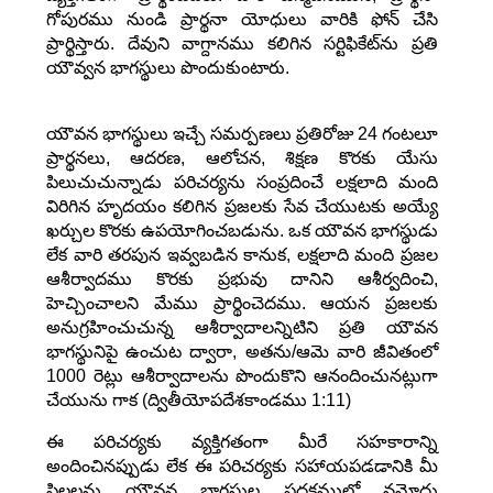
గోపురము నుండి ప్రార్థనా యోధులు వారికి ఫోన్ చేసి
ప్రార్థిస్తారు. దేవుని వాగ్దానము కలిగిన సర్టిఫికేట్‌ను ప్రతి
యౌవ్వన భాగస్థులు పొందుకుంటారు.
యౌవన భాగస్థులు ఇచ్చే సమర్పణలు ప్రతిరోజు 24 గంటలూ
ప్రార్థనలు, ఆదరణ, ఆలోచన, శిక్షణ కొరకు యేసు
పిలుచుచున్నాడు పరిచర్యను సంప్రదించే లక్షలాది మంది
విరిగిన హృదయం కలిగిన ప్రజలకు సేవ చేయుటకు అయ్యే
ఖర్చుల కొరకు ఉపయోగించబడును. ఒక యౌవన భాగస్థుడు
లేక వారి తరపున ఇవ్వబడిన కానుక, లక్షలాది మంది ప్రజల
ఆశీర్వాదము కొరకు ప్రభువు దానిని ఆశీర్వదించి,
హెచ్చించాలని మేము ప్రార్థించెదము. ఆయన ప్రజలకు
అనుగ్రహించుచున్న ఆశీర్వాదాలన్నిటిని ప్రతి యౌవన
భాగస్థునిపై ఉంచుట ద్వారా, అతను/ఆమె వారి జీవితంలో
1000 రెట్లు ఆశీర్వాదాలను పొందుకొని ఆనందించునట్లుగా
చేయును గాక (ద్వితీయోపదేశకాండము 1:11)
ఈ పరిచర్యకు వ్యక్తిగతంగా మీరే సహకారాన్ని
అందించినప్పుడు లేక ఈ పరిచర్యకు సహాయపడడానికి మీ
పిల్లలను యౌవన భాగస్థుల పధకములో నమోదు