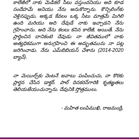
కాలేజీలో నాకు మెడికల్ సీటు వస్తుందనియు అది కూడ
సందేహమే అనియు నేను అనుకొన్నాను. కౌన్సిలింగ్‌కు
వెళ్లినప్పుడు, అక్కడ కేవలం ఒక్క సీటు మాత్రమే మిగిలి
ఉంది మరియు అది దేవుడే నాకు ఇచ్చాడని నేను
గ్రహించాను. అది నేను కలలు కనిన కాలేజీ, అయితే, నేను
ప్రార్థించిన దానికంటె దేవుడు నా జీవితములో నాకు
అత్యధికముగా అనుగ్రహించి ఈ అద్భుతమును నా పట్ల
జరిగించాడు. నేను ఎమ్‌బిబియస్ చేశాను (2014-2020
బ్యాచ్).
నా మెయిల్స్‌కు వెంటనే జవాబు పంపించుచు, నా కొరకు
ప్రార్థన చేసిన డాక్టర్. పాల్ దినకరన్‌గారికి కృతజ్ఞతలు
తెలియజేయుచున్నాను. దేవునికి స్తోత్రములు.
- మహిత లంపిముఖి, రాజమండ్రి.