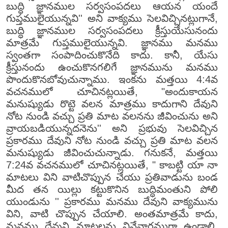
బుద్ధి జ్ఞానముల సర్వసంపదలు ఆయన యందే
గుప్తములైయున్నవి'' అని వాక్యము సెలవిచ్చినట్లుగానే,
బుద్ధి జ్ఞానముల సర్వసంపదలు క్రీస్తుయేసునందు
మాత్రమే గుప్తములైయున్నవి. జ్ఞానము మనము
స్వంతగా సంపాదించుకొనేది కాదు. కానీ, యేసు
క్రీస్తునందు ఉంచుకొనగలిగే జ్ఞానమును మనము
పొందుకొనబోవుచున్నాము. ఇంకను మత్తయి 4:4వ
వచనములో చూచినట్లయితే, "అందుకాయన
మనుష్యుడు రొట్టె వలన మాత్రము కాదుగాని దేవుని
నోట నుండి వచ్చు ప్రతి మాట వలనను జీవించును అని
వ్రాయబడియున్నదనెను'' అని ప్రభువు సెలవిచ్చిన
ప్రకారము దేవుని నోట నుండి వచ్చు ప్రతి మాట వలన
మనుష్యుడు జీవించుచున్నాడు. గనుకనే, మత్తయి
7:24వ వచనములో చూచినట్లయితే, " కాబట్టి యా నా
మాటలు విని వాటిచొప్పున చేయు ప్రతివాడును బండ
మీద తన యిల్లు కట్టుకొనిన బుద్ధిమంతుని పోలి
యుండును '' ప్రకారము మనము దేవుని వాక్యమును
విని, వాటి చొప్పున చేయాలి. అంతమాత్రమే కాదు,
మనము దేవుని మాటలను వినేవారముగా ఉండాలి.