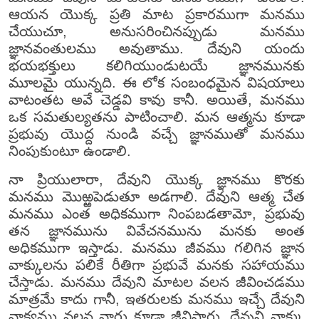
ఆయన యొక్క ప్రతి మాట ప్రకారముగా మనము
చేయుచూ, అనుసరించినప్పుడు మనము
జ్ఞానవంతులము అవుతాము. దేవుని యందు
భయభక్తులు కలిగియుండుటయే జ్ఞానమునకు
మూలమై యున్నది. ఈ లోక సంబంధమైన విషయాలు
వాటంతట అవే చెడ్డవి కావు కానీ. అయితే, మనము
ఒక సమతుల్యతను పాటించాలి. మన ఆత్మను కూడా
ప్రభువు యొద్ద నుండి వచ్చే జ్ఞానముతో మనము
నింపుకుంటూ ఉండాలి.
నా ప్రియులారా, దేవుని యొక్క జ్ఞానము కొరకు
మనము మొఱ్ఱపెడుతూ అడగాలి. దేవుని ఆత్మ చేత
మనము ఎంత అధికముగా నింపబడతామో, ప్రభువు
తన జ్ఞానమును వివేచనమును మనకు అంత
అధికముగా ఇస్తాడు. మనము జీవము గలిగిన జ్ఞాన
వాక్కులను పలికే రీతిగా ప్రభువే మనకు సహాయము
చేస్తాడు. మనము దేవుని మాటల వలన జీవించడము
మాత్రమే కాదు గానీ, ఇతరులకు మనము ఇచ్చే దేవుని
వాక్యము వలన వారు కూడా జీవిస్తారు. దేవుని వాక్కు