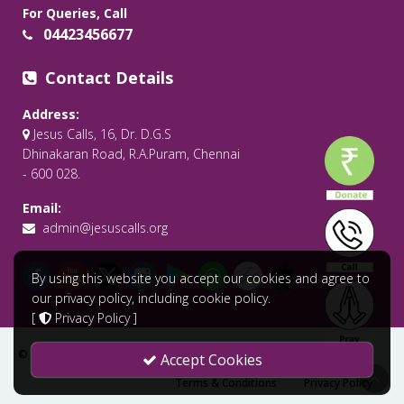
For Queries, Call
04423456677
Contact Details
Address:
Jesus Calls, 16, Dr. D.G.S
Dhinakaran Road, R.A.Puram, Chennai
- 600 028.
Email:
admin@jesuscalls.org
By using this website you accept our cookies and agree to
our privacy policy, including cookie policy.
[
Privacy Policy
]
© 2026 All Rights Reserved .
Jesus Calls - Praying for the World
Accept Cookies
Terms & Conditions
Privacy Policy