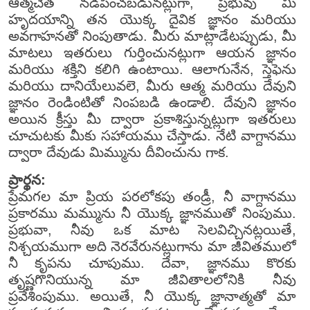
ఆత్మచేత నడిపించబడునట్లుగా, ప్రభువు మీ
హృదయాన్ని తన యొక్క దైవిక జ్ఞానం మరియు
అవగాహనతో నింపుతాడు. మీరు మాట్లాడేటప్పుడు, మీ
మాటలు ఇతరులు గుర్తించునట్లుగా ఆయన జ్ఞానం
మరియు శక్తిని కలిగి ఉంటాయి. ఆలాగునేన, స్తెఫెను
మరియు దానియేలువలె, మీరు ఆత్మ మరియు దేవుని
జ్ఞానం రెండింటితో నింపబడి ఉండాలి. దేవుని జ్ఞానం
అయిన క్రీస్తు మీ ద్వారా ప్రకాశిస్తున్నట్లుగా ఇతరులు
చూచుటకు మీకు సహాయము చేస్తాడు. నేటి వాగ్దానము
ద్వారా దేవుడు మిమ్మును దీవించును గాక.
ప్రార్థన:
ప్రేమగల మా ప్రియ పరలోకపు తండ్రీ, నీ వాగ్దానము
ప్రకారము మమ్మును నీ యొక్క జ్ఞానముతో నింపుము.
ప్రభువా, నీవు ఒక మాట సెలవిచ్చినట్లయితే,
నిశ్చయముగా అది నెరవేరునట్లుగాను మా జీవితములో
నీ కృపను చూపుము. దేవా, జ్ఞానము కొరకు
తృష్ణగొనియున్న మా జీవితాలలోనికి నీవు
ప్రవేశింపుము. అయితే, నీ యొక్క జ్ఞానాత్మతో మా