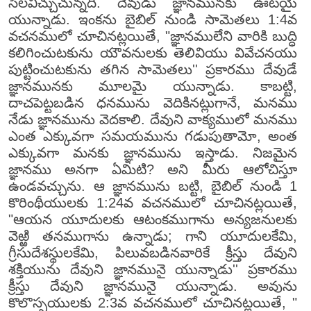
సెలవిచ్చుచున్నది. దేవుడు జ్ఞానమునకు ఊటయై
యున్నాడు. ఇంకను బైబిల్ నుండి సామెతలు 1:4వ
వచనములో చూచినట్లయితే, "జ్ఞానములేని వారికి బుద్ధి
కలిగించుటకును యౌవనులకు తెలివియు వివేచనయు
పుట్టించుటకును తగిన సామెతలు'' ప్రకారము దేవుడే
జ్ఞానమునకు మూలమై యున్నాడు. కాబట్టి,
దాచపెట్టబడిన ధనమును వెదికినట్లుగానే, మనము
నేడు జ్ఞానమును వెదకాలి. దేవుని వాక్యములో మనము
ఎంత ఎక్కువగా సమయమును గడుపుతామో, అంత
ఎక్కువగా మనకు జ్ఞానమును ఇస్తాడు. నిజమైన
జ్ఞానము అనగా ఏమిటి? అని మీరు ఆలోచిస్తూ
ఉండవచ్చును. ఆ జ్ఞానమును బట్టి, బైబిల్ నుండి 1
కొరింథీయులకు 1:24వ వచనములో చూచినట్లయితే,
"ఆయన యూదులకు ఆటంకముగాను అన్యజనులకు
వెఱ్ఱి తనముగాను ఉన్నాడు; గాని యూదులకేమి,
గ్రీసుదేశస్థులకేమి, పిలువబడినవారికే క్రీస్తు దేవుని
శక్తియును దేవుని జ్ఞానమునై యున్నాడు'' ప్రకారము
క్రీస్తు దేవుని జ్ఞానమునై యున్నాడు. అవును
కొలొస్సయులకు 2:3వ వచనములో చూచినట్లయితే, "