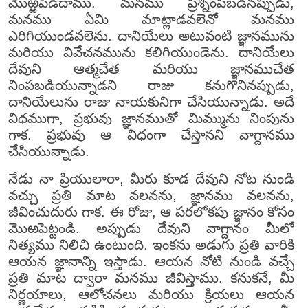
మొఱ్ఱపెడదాము. మనము ప్రశ్నింపబడినప్పుడు,
మనము ఏమి మాట్లాడవలెనో మనము
ఎరిగియుండవలెను. దానియేలు అటువంటి జ్ఞానమును
మరియు వివేచనమును కలిగియుండెను. దానియేలు
దేవుని ఆత్మచేత మరియు జ్ఞానముచేత
నింపబడియున్నాడని రాజు కనుగొనినప్పుడు,
దానియేలును రాజు నాయకునిగా చేసియున్నాడు. అదే
విధముగా, ప్రభువు జ్ఞానముతో మిమ్మును నింపును
గాక. ప్రభువు ఆ విధంగా చేస్తానని వాగ్దానము
చేసియున్నాడు.
నేడు నా ప్రియులారా, మీరు కూడ దేవుని నోట నుండి
వచ్చు ప్రతి మాట వలనను, జ్ఞానము వలనను,
జీవించుదురు గాక. ఈ రోజు, ఆ పరలోకపు జ్ఞానం కోసం
మొఱపెట్టండి. అప్పుడు దేవుని వాగ్దానం మీలో
నిత్యము నిలిచి ఉంటుంది. ఇంకను అడుగు ప్రతి వారికి
ఆయన జ్ఞానాన్ని ఇస్తాడు. ఆయన నోటి నుండి వచ్చే
ప్రతి మాట ద్వారా మనము జీవిస్తాము. కనుకనే, మీ
నిర్ణయాలు, ఆలోచనలు మరియు క్రియలు ఆయన