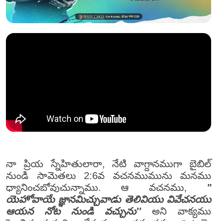
నా ప్రియ స్నేహితులారా, నేటి వాగ్దానముగా బైబిల్
నుండి సామెతలు 2:6వ వచనముమును మనము
ధ్యానించబోవుచున్నాము. ఆ వచనము,
"
యెహోవాయే జ్ఞానమిచ్చువాడు తెలివియు వివేచనయు
ఆయన నోట నుండి వచ్చును''
అని వాక్యము