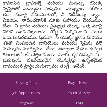
కావలసిన జ్ఞాపకశక్తి మరియు మనస్సు యొక్క
స్పష్టతతో మమ్మును నింపుము. ముఖ్యంగా పరీక్షలు
లేదా సవాళ్ల సమయాలలో, నీ నడిపింపు ద్వారా
విజయం సాధించడానికి మాకు సహాయం చేయుము.
దేవా, నీ జ్ఞానం మరియు ప్రత్యక్షత యొక్క ఆత్మ మాపై
నిలిచి ఉండునట్లుగాను, లోతైన మర్మములను మాకు
బయలుపరచుము. ప్రభువా, నీ యొక్క జ్ఞానం మరియు
శక్తితో నింపబడిన దానియేలు మరియు స్తెఫెను వలె
మమ్మును మార్చుము. దేవా, తద్వారా మేము ఉన్నత
శిఖరాలలో లేవనెత్తబడుటకు మాకు కృపనిమ్మని మా
ప్రభువును నజరేయుడైన యేసుక్రీస్తు ఉన్నతమైన
నామమున ప్రార్థించుచున్నాము తండ్రీ, ఆమేన్.
Blessing Plans
Prayer Towers
Job Opportunities
Youth Ministry
Programs
Blogs