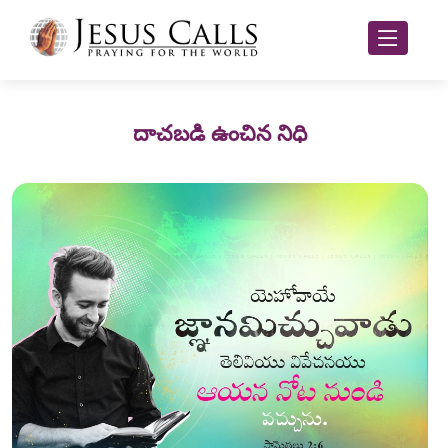
దాచబడి ఉంచిన నిధి