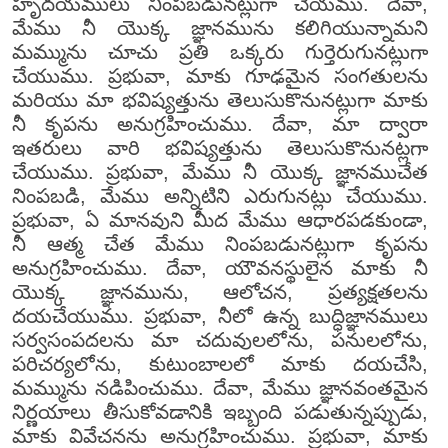
హృదయములు నింపబడునట్లుగా చేయము. దేవా,
మేము నీ యొక్క జ్ఞానమును కలిగియున్నామని
మమ్మును చూచు ప్రతి ఒక్కరు గుర్తెరుగునట్లుగా
చేయుము. ప్రభువా, మాకు గూఢమైన సంగతులను
మరియు మా భవిష్యత్తును తెలుసుకొనునట్లుగా మాకు
నీ కృపను అనుగ్రహించుము. దేవా, మా ద్వారా
ఇతరులు వారి భవిష్యత్తును తెలుసుకొనునట్లగా
చేయుము. ప్రభువా, మేము నీ యొక్క జ్ఞానముచేత
నింపబడి, మేము అన్నిటిని ఎరుగునట్లు చేయుము.
ప్రభువా, ఏ మానవుని మీద మేము ఆధారపడకుండా,
నీ ఆత్మ చేత మేము నింపబడునట్లుగా కృపను
అనుగ్రహించుము. దేవా, యౌవనస్థులైన మాకు నీ
యొక్క జ్ఞానమును, ఆలోచన, ప్రత్యక్షతలను
దయచేయుము. ప్రభువా, నీలో ఉన్న బుద్ధిజ్ఞానములు
సర్వసంపదలను మా చదువులలోను, పనులలోను,
పరిచర్యలోను, కుటుంబాలలో మాకు దయచేసి,
మమ్మును నడిపించుము. దేవా, మేము జ్ఞానవంతమైన
నిర్ణయాలు తీసుకోవడానికి ఇబ్బంది పడుతున్నప్పుడు,
మాకు వివేచనను అనుగ్రహించుము. ప్రభువా, మాకు