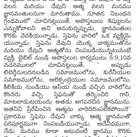
వలన మరియు దేవుని ఆత్మ వలన మనము
జ్ఞానవంతులనుగా మారుతాము. నూతన నిబంధన
గ్రంధములో చూచినట్లయితే, అపొస్తలులు శిష్యులను
ఎన్నుకోవాలని అని అనుకున్నప్పుడు, జ్ఞానవంతుల
కొరకు వెదకియున్నాడు. స్తెఫెను వారిలో ఒక వ్యక్తియై
యున్నాడు. స్తెఫెను దేవుని యొక్క వాక్యముతోను
మరియు దేవుని ఆత్మతోను నింపబడియున్నటువంటి
వ్యక్తి. బైబిల్ నుండి అపొస్తలుల కార్యములు 6:9,10వ
వచనములలో చూచినట్లయితే, " అప్పుడు
లిబెర్తీనులదనబడిన సమాజములోను, కురేనీయుల
సమాజములోను, అలెక్సంద్రియుల సమాజములోను,
కిలికియ నుండియు ఆసియ నుండి వచ్చిన వారిలోను
కొందరు వచ్చి స్తెఫనుతో తర్కించిరి గాని,
మాటలాడుటయందు అతడు అగపరచిన జ్ఞానమును,
అతనిని ప్రేరేపించిన ఆత్మను వారెదిరింపలేకపోయిరి''
ప్రకారము స్తెఫెను దేవుని వాక్కు ఆత్మ జ్ఞానముతో
పరిపూర్ణముగా నింపబడియున్నాడు. అదేవిధముగా,
నేడు మనము కూడా అటువంటి జ్ఞానము కొరకు