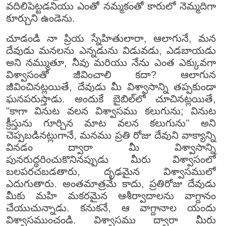
వదిలిపెట్టడనియు ఎంతో నమ్మకంతో కారులో నెమ్మదిగా
కూర్చుని ఉండెను.
చూడండి నా ప్రియ స్నేహితులారా, ఆలాగునే, మన
దేవుడు మనలను ఎన్నడును విడువడు, ఎడబాయడు
అని నమ్ముతూ, నీవు మరియు నేను ఎంత ఎక్కువగా
విశ్వాసంతో జీవించాలి కదా? ఆలాగున
జీవించినట్లయితే, దేవుడు మీ విశ్వాసాన్ని తప్పకుండా
ఘనపరుస్తాడు. అందుకే బైబిల్‌లో చూచినట్లయితే,
"కాగా వినుట వలన విశ్వాసము కలుగును; వినుట
క్రీస్తును గూర్చిన మాట వలన కలుగును'' అని
చెప్పబడినట్లుగానే, మనము ప్రతి రోజు దేవుని వాక్యాన్ని
వినడం ద్వారా మీ విశ్వాసాన్ని
పునరుద్ధరించుకొనినప్పుడు మీరు విశ్వాసంలో
బలపరచబడతారు, దృఢమైన విశ్వాసములో
ఎదుగుతారు. అంతమాత్రమే కాదు, ప్రతిరోజు దేవుడు
మీకు మహి మకరమైన ఆశీర్వాదాలను వాగ్దానం
చేయుచున్నాడు. కనుకనే, ఆ వాగ్దానాల యందు
విశ్వాసముంచండి. విశ్వాసము ద్వారా మీరు