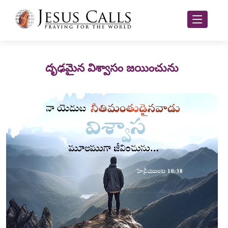
దృఢమైన విశ్వాసం జయించును