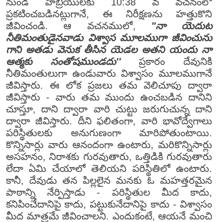
నుండి హెబ్రీయులకు 10:38 వ వచనంలో
ప్రకటించబడినట్లుగానే, ఈ నిరీక్షణను హత్తుకొని
జీవించండి. ఆ వచనములో,
"నా యెదుట
నీతిమంతుడైనవాడు విశ్వాస మూలముగా జీవించును
గాని అతడు వెనుక తీసిన యెడల అతని యందు నా
ఆత్మకు సంతోషముండదు''
ప్రకారం దేవునికి
నీతిమంతులుగా ఉండువారు విశ్వాసం మూలముగానే
జీవిస్తారు. ఈ లోక ప్రజలు తమ వెలిచూపు ద్వారా
జీవిస్తారు - వారు తమ ముందు ఉంచబడిన దానిని
చూస్తూ, దాని ద్వారా వారి చుట్టు జరుగుచున్న దాని
ద్వారా జీవిస్తారు. దీని ఫలితంగా, వారి భావోద్వేగాలు
పరిస్థితులకు అనుగుణంగా మారిపోతుంటాయి.
కొన్నిసార్లు వారు ఆనందంగా ఉంటారు, మరికొన్నిసార్లు
అసహనం, నిరాశకు గురవుతారు, ఒత్తిడికి గురవుతారు
లేదా ఏమి చేయాలో తెలియని పరిస్థితిలో ఉంటారు.
కానీ, దేవుడు తన పిల్లలైన మనకు ఓ మహత్తరమైన
పాఠాన్ని నేర్పిస్తాడు - పరిస్థితుల మీద కాదు,
కనిపించేదానిపై కాదు, పట్టుకునేదానిపై కాదు - విశ్వాసం
మీద మాత్రమే జీవించాలని. ఎందుకంటే, ఆయనే మంచి