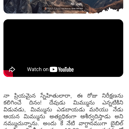
నా ప్రియమైన స్నేహితులారా, ఈ రోజు నిరీక్షణను
కలిగించే దినం! దేవుడు మిమ్మును ఎన్నటికిని
విడువడు, మిమ్మును ఎడబాయడు మరియు నేడు
ఆయన మిమ్మును అత్యధికంగా ఆశీర్వదిస్తాడు అని
నమ్ముచున్నాను. అందు కే నేటి వాగ్దానముగా బైబిల్