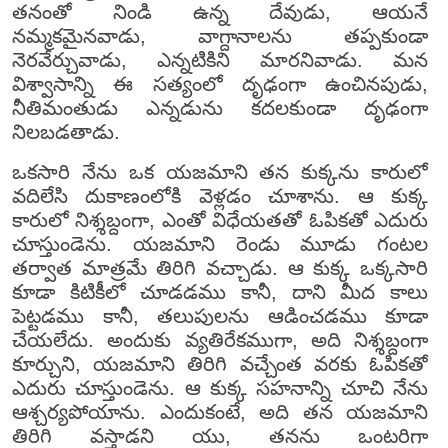
తనంతో నిండి ఉన్న దేవుడు, ఆయనే
నమ్మకమైనవాడు, వాగ్దానాలను తప్పకుండా
నెరవేర్చువాడు, ఎన్నటికిని మారనివాడు. మన
విశ్వాసాన్ని ఈ సత్యంలో దృఢంగా ఉంచినపుడు,
నీతిమంతుడు ఎన్నడును కదలకుండా దృఢంగా
నిలబడతాడు.
ఒకసారి నేను ఒక యజమాని తన కుక్కను కారులో
వదిలేసి దుకాణంలోకి వెళ్లడం చూశాను. ఆ కుక్క
కారులో నిశ్శబ్దంగా, ఎంతో విధేయతతో ఓపికతో ఎదురు
చూస్తుండెను. యజమాని రెండు మూడు గంటల
తర్వాత మాత్రమే తిరిగి వచ్చాడు. ఆ కుక్క ఒక్కసారి
కూడా కిటికీలో చూడడము కానీ, దాని మీద కాలు
పెట్టడము కానీ, తలుపులను ఆడించడము కూడా
చేయలేదు. అందుకు వ్యతిరేకముగా, అది నిశ్శబ్దంగా
కూర్చుని, యజమాని తిరిగి వచ్చేంత వరకు ఓపికతో
ఎదురు చూస్తుండెను. ఆ కుక్క సహనాన్ని చూచి నేను
ఆశ్చర్యపోయాను. ఎందుకంటే, అది తన యజమాని
తిరిగి వస్తాడని యు, తనను ఒంటరిగా