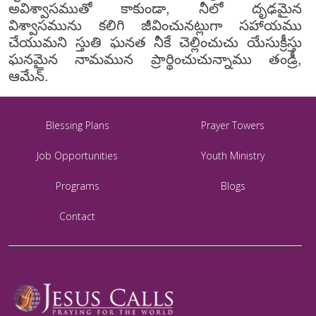
అవిశ్వాసముతో కాకుండా, నీలో దృఢమైన
విశ్వాసమును కలిగి జీవించునట్లుగా సహాయము
చేయుమని స్తుతి ఘనత నీకే చెల్లించుచు యేసుక్రీస్తు
ఘనమైన నామమున ప్రార్థించుచున్నాము తండ్రీ,
ఆమేన్.
Blessing Plans
Prayer Towers
Job Opportunities
Youth Ministry
Programs
Blogs
Contact