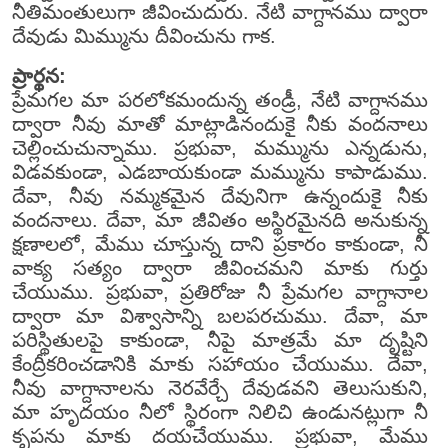
నీతిమంతులుగా జీవించుదురు. నేటి వాగ్దానము ద్వారా
దేవుడు మిమ్మును దీవించును గాక.
ప్రార్థన:
ప్రేమగల మా పరలోకమందున్న తండ్రీ, నేటి వాగ్దానము
ద్వారా నీవు మాతో మాట్లాడినందుకై నీకు వందనాలు
చెల్లించుచున్నాము. ప్రభువా, మమ్మును ఎన్నడును,
విడవకుండా, ఎడబాయకుండా మమ్మును కాపాడుము.
దేవా, నీవు నమ్మకమైన దేవునిగా ఉన్నందుకై నీకు
వందనాలు. దేవా, మా జీవితం అస్థిరమైనది అనుకున్న
క్షణాలలో, మేము చూస్తున్న దాని ప్రకారం కాకుండా, నీ
వాక్య సత్యం ద్వారా జీవించమని మాకు గుర్తు
చేయుము. ప్రభువా, ప్రతిరోజు నీ ప్రేమగల వాగ్దానాల
ద్వారా మా విశ్వాసాన్ని బలపరచుము. దేవా, మా
పరిస్థితులపై కాకుండా, నీపై మాత్రమే మా దృష్టిని
కేంద్రీకరించడానికి మాకు సహాయం చేయుము. దేవా,
నీవు వాగ్దానాలను నెరవేర్చే దేవుడవని తెలుసుకుని,
మా హృదయం నీలో స్థిరంగా నిలిచి ఉండునట్లుగా నీ
కృపను మాకు దయచేయుము. ప్రభువా, మేము