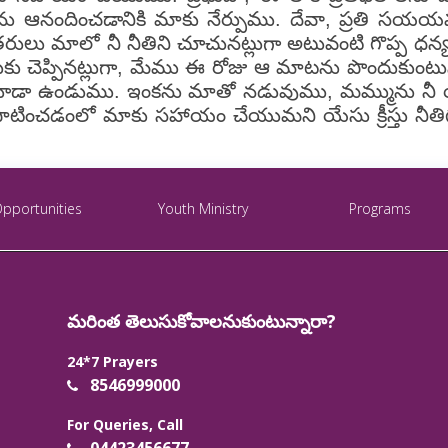
ాదాలను ఆనందించడానికి మాకు నేర్పుము. దేవా, ప్రత
ఇతరులు మాలో నీ నీతిని చూచునట్లుగా అటువంటి గొప్ప 
కు చెప్పినట్లుగా, మేము ఈ రోజు ఆ మాటను పొందుకుంట
ూడా ఉండుము. ఇంకను మాతో నడువుము, మమ్మును నీ య
చడంలో మాకు సహాయం చేయుమని యేసు క్రీస్తు నీతిగల న
Opportunities
Youth Ministry
Programs
మరింత తెలుసుకోవాలనుకుంటున్నారా?
24*7 Prayers
8546999000
For Queries, Call