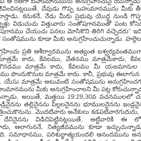
ు ఆ రీతిగా బహుమానమును అనుగ్రహించునై యున్నాడు
ించినట్లయితే, దేవుడు గొప్ప బహుమానమును మీకు తీ
హిస్తాడు. కనుకనే, నేడు మీరు ప్రభువు యొద్ద నుండి 
నీళ్లు విడుచుచు విత్తువారు సంతోషగానముతో పంట కోస
ోషగానము చేయుచు పనలు మోసికొని తిరిగి వచ్చెదరు'' ఇది మ
ో సంతోషమును కూడా మీకు అనుగ్రహించుచున్నాడు. హల్ల
్రహించు ప్రతి ఆశీర్వాదమును అత్యంత ఐశ్వర్యవంతమ
ు మాత్రమే కాదు, కేవలము, వేతనము మాత్రమేకాదు, 
కొనడము మాత్రమే కాదు, కేవలము మీ యజమానుల నుండ
ు పొందుకొనుట మాత్రమే కాదు. కానీ, ప్రభువు ఈలాగున
్నాడు. యేసు మాత్రమే అటువంటి సంతోషమును అనుగ్ర
బహుమానమును మీకు అనుగ్రహించాలని మీ పట్ల కోరుచున్
యున్నాడు. అయితే, మత్తయి 19:29,30వ వచనములలో చూ
డ్రినైనను తల్లినైనను పిల్లలనైనను భూములనైనను ఇండ్లనై
త్రించుకొనును. మొదటివారు అనేకులు కడపటివారగుదురు,
దేనినైనను విడిచిపెట్టినట్లయితే, అట్టివారికి
కాదు, ఆలాగుననే, నిత్యజీవమును కూడా ఇచ్చుచున్నాడ
నది. సమాధానము, పరిశుద్ధాత్మయందలి ఆనందమును అనుగ్