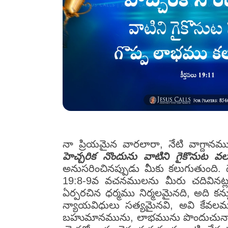
నా ప్రియమైన వారలారా, నేటి వాగ్దా
హెచ్చరిక నొందును వాటిని గైకొనుట 
అనుసరించినప్పుడు మీకు కలుగుతుంది. ద
19:8-9వ వచనములను మీరు చదివినట్
ఏర్పరచిన ధర్మము నిర్మలమైనది, అది 
న్యాయవిధులు సత్యమైనవి, అవి కేవలము
బహుమానమును, లాభమును పొందుచున్నాము. 