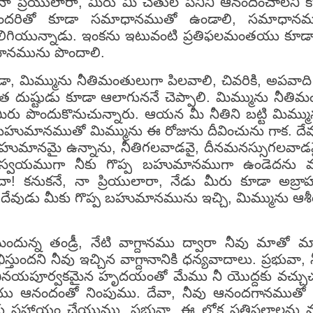
 నా ప్రియులారా, మీరు మీ చేతుల పనిని ఆనందించాలని కో
 అందరితో కూడా సమాధానముతో ఉండాలి, సమాధానము
కలిగియున్నాడు. ఇంకను ఇటువంటి ప్రతిఫలమంతయు కూడా
ుమానమును పొందాలి.
కూడా, మిమ్మును నీతిమంతులుగా పిలవాలి, చివరికి, అప
్యంత దుష్టుడు కూడా ఆలాగుననే చెప్పాలి. మిమ్మును నీతిమం
రు పొందుకొనుచున్నారు. ఆయన మీ నీతిని బట్టి మిమ్మున
 బహుమానముతో మిమ్మును ఈ రోజును దీవించును గాక. దేవుడ
్ప బహుమానమై ఉన్నాను, నీతిగలవాడవై, దీనమనస్సుగలవ
నేనే స్వయముగా నీకు గొప్ప బహుమానముగా ఉండెదను 
ా! కనుకనే, నా ప్రియులారా, నేడు మీరు కూడా అబ్రాహ
రా దేవుడు మీకు గొప్ప బహుమానమును ఇచ్చి, మిమ్మును ఆశీ
దున్న తండ్రీ, నేటి వాగ్దానము ద్వారా నీవు మాతో మాట
భిస్తుందని నీవు ఇచ్చిన వాగ్దానానికి ధన్యవాదాలు. ప్రభువ
నయపూర్వకమైన హృదయంతో మేము నీ యొద్దకు వచ్చుచున్నా
 ఆనందంతో నింపుము. దేవా, నీవు ఆనందగానముతో పంటను క
మాకు సహాయం చేయుము. ప్రభువా, ఈ లోక ప్రతిఫలాలను మాత్