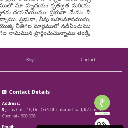
ి సయయములో మా హృదయం కృతజ్ఞత మరియు
ధన్యతను దయచేయుము. ప్రభువా, మేము 'నీ
ున్నాము. ప్రభువా, నీవు బహుమానమును,
ొక్క నీతిగల మార్గములో నడిపించుము
ామమున ప్రార్థించుచున్నాము తండ్రీ,
Blogs
Contact
Contact Details
Address:
Jesus Calls, 16, Dr. D.G.S Dhinakaran Road, R.A.Puram,
Chennai - 600 028.
Email: