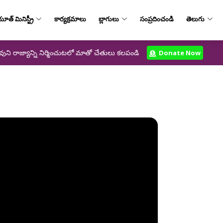
ూత్‌ మినిస్ట్రీ
కార్యక్రమాలు
బ్లాగులు
సంప్రదించండి
తెలుగు
వుని రాజ్యాన్ని నిర్మించుటలో మాతో చేతులు కలపండి
Donate Now