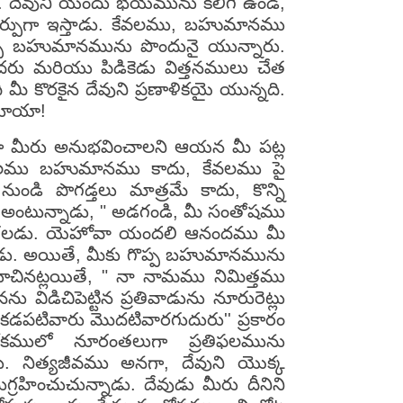
. దేవుని యందు భయమును కలిగి ఉండి,
ర్పుగా ఇస్తాడు. కేవలము, బహుమానము
గొప్ప బహుమానమును పొందునై యున్నారు.
ెదరు మరియు పిడికెడు విత్తనములు చేత
ీ కొరకైన దేవుని ప్రణాళికయై యున్నది.
ెలూయా!
ుగా మీరు అనుభవించాలని ఆయన మీ పట్ల
కేవలము బహుమానము కాదు, కేవలము పై
ి పొగడ్తలు మాత్రమే కాదు, కొన్ని
 అంటున్నాడు, " అడగండి, మీ సంతోషము
హించగలడు. యెహోవా యందలి ఆనందము మీ
నాడు. అయితే, మీకు గొప్ప బహుమానమును
చినట్లయితే, " నా నామము నిమిత్తము
నను విడిచిపెట్టిన ప్రతివాడును నూరురెట్లు
 కడపటివారు మొదటివారగుదురు'' ప్రకారం
 ఈ లోకములో నూరంతలుగా ప్రతిఫలమును
ు. నిత్యజీవము అనగా, దేవుని యొక్క
రహించుచున్నాడు. దేవుడు మీరు దీనిని