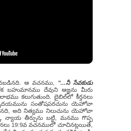
సుకొనబడినది. ఆ వచనము,
"...నీ సేవకుడు
లేక బహుమానము దేవుని ఆజ్ఞను మీరు
భము కలుగుతుంది. బైబిల్‌లో కీర్తనలు
వి హృదయమును సంతోషపరచును యెహోవా
ైనది, అది నిత్యము నిలుచును యెహోవా
క న్యాయ తీర్పును బట్టి, మనము గొప్ప
ీర్తనలు 19:9వ వచనములో చూచినట్లయితే,