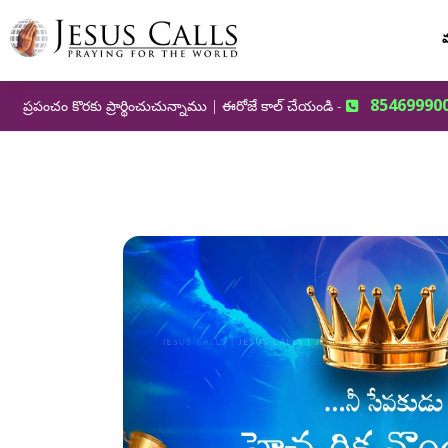
మ
85469990
ప్రపంచం కొరకు ప్రార్థించుచున్నాము | ఈరోజే కాల్ చేయండి -