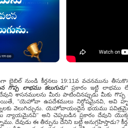
నముగా బైబిల్ నుండి కీర్తనలు 19:11వ వచనమును తీ
వలన గొప్ప లాభము కలుగును''
ప్రకారం ఇట్టి లాభము 
ేవుని శాసనములను మీరు పాటించినప్పుడు మీకు గొప్ప లా
లయితే, "యెహోవా ఉపదేశములు నిర్దోషమైనవి, అ
కన్నులకు వెలుగిచ్చును. యెహోవాయందైన భయము పవిత్రమ
 న్యాయమైనవి'' అని చెప్పబడిన ప్రకారం దేవుని యొక్
దేవుడు ఈ తీర్పును దేనిని బట్టి అనుగ్రహిస్తాడు? క