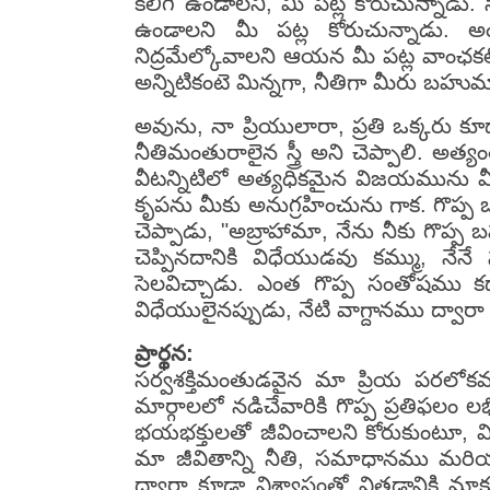
కలిగి ఉండాలని, మీ పట్ల కోరుచున్నాడు.
ఉండాలని మీ పట్ల కోరుచున్నాడు.
నిద్రమేల్కోవాలని ఆయన మీ పట్ల వాంఛ
అన్నిటికంటె మిన్నగా, నీతిగా మీరు బహ
అవును, నా ప్రియులారా, ప్రతి ఒక్కరు 
నీతిమంతురాలైన స్త్రీ అని చెప్పాలి. అత
వీటన్నిటిలో అత్యధికమైన విజయమును మీ
కృపను మీకు అనుగ్రహించును గాక. గొప్ప
చెప్పాడు, "అబ్రాహామా, నేను నీకు గొప
చెప్పినదానికి విధేయుడవు కమ్ము, 
సెలవిచ్చాడు. ఎంత గొప్ప సంతోషము కద
విధేయులైనప్పుడు, నేటి వాగ్దానము ద్వా
ప్రార్థన:
సర్వశక్తిమంతుడవైన మా ప్రియ పరలోకమం
మార్గాలలో నడిచేవారికి గొప్ప ప్రతిఫలం ల
భయభక్తులతో జీవించాలని కోరుకుంటూ, వి
మా జీవితాన్ని నీతి, సమాధానము మరియు
ద్వారా కూడా విశ్వాసంతో విత్తడానికి 