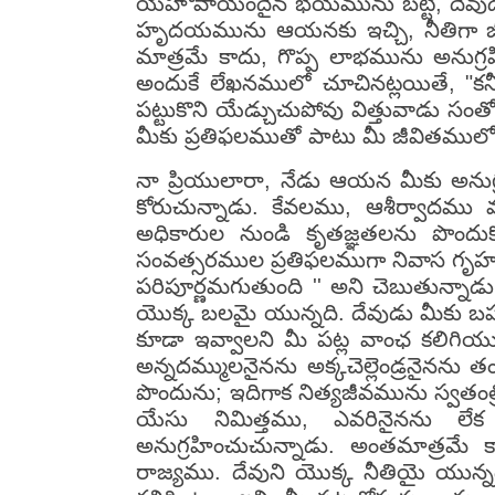
యెహోవాయందైన భయమును బట్టి, దేవుడ
హృదయమును ఆయనకు ఇచ్చి, నీతిగా జీవ
మాత్రమే కాదు, గొప్ప లాభమును అనుగ్ర
అందుకే లేఖనములో చూచినట్లయితే, "కన్
పట్టుకొని యేడ్చుచుపోవు విత్తువాడు సంత
మీకు ప్రతిఫలముతో పాటు మీ జీవితముల
నా ప్రియులారా, నేడు ఆయన మీకు అనుగ
కోరుచున్నాడు. కేవలము, ఆశీర్వాదమ
అధికారుల నుండి కృతజ్ఞతలను పొందు
సంవత్సరముల ప్రతిఫలముగా నివాస గృహమ
పరిపూర్ణమగుతుంది '' అని చెబుతున
యొక్క బలమై యున్నది. దేవుడు మీకు 
కూడా ఇవ్వాలని మీ పట్ల వాంఛ కలిగి
అన్నదమ్ములనైనను అక్కచెల్లెండ్రనైనను తం
పొందును; ఇదిగాక నిత్యజీవమును స్వతం
యేసు నిమిత్తము, ఎవరినైనను లేక 
అనుగ్రహించుచున్నాడు. అంతమాత్రమే 
రాజ్యము. దేవుని యొక్క నీతియై యున్