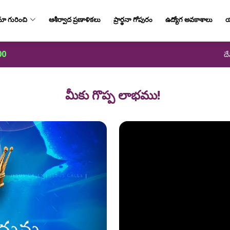
ా గురించి
ఆశీర్వాద ప్రణాళికలు
ప్రార్థనా గోపురం
ఉద్యోగ అవకాశాలు
య
00
దే
మీకు గొప్ప లాభము!