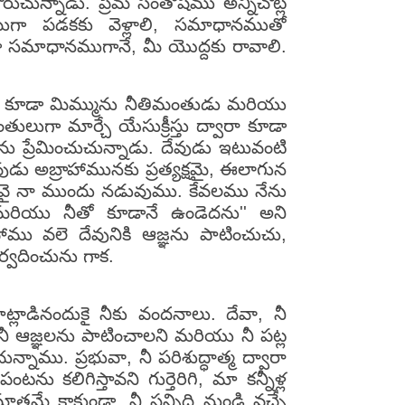
రుచున్నాడు. ప్రేమ సంతోషము అన్నిచోట్ల
గా పడకకు వెళ్లాలి, సమాధానముతో
 సమాధానముగానే, మీ యొద్దకు రావాలి.
వాది కూడా మిమ్మును నీతిమంతుడు మరియు
తులుగా మార్చే యేసుక్రీస్తు ద్వారా కూడా
ు ప్రేమించుచున్నాడు. దేవుడు ఇటువంటి
ు అబ్రాహామునకు ప్రత్యక్షమై, ఈలాగున
ాడవై నా ముందు నడువుము. కేవలము నేను
మరియు నీతో కూడానే ఉండెదను'' అని
ాము వలె దేవునికి ఆజ్ఞను పాటించుచు,
ర్వదించును గాక.
్లాడినందుకై నీకు వందనాలు. దేవా, నీ
ా, నీ ఆజ్ఞలను పాటించాలని మరియు నీ పట్ల
ము. ప్రభువా, నీ పరిశుద్ధాత్మ ద్వారా
లిగిస్తావని గుర్తెరిగి, మా కన్నీళ్ల
రమే కాకుండా, నీ సన్నిధి నుండి వచ్చే