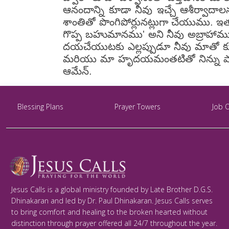
ఆనందాన్ని కూడా నీవు ఇచ్చే ఆశీర్వ
శాంతితో పొంగిపోర్లునట్లుగా చేయుము. 
గొప్ప బహుమానము' అని నీవు అబ్రాహాము
దయచేయుటకు ఎల్లప్పుడూ నీవు మాతో క
మరియు మా హృదయమంతటితో నిన్ను పాటిం
ఆమేన్.
Blessing Plans
Prayer Towers
Job 
Jesus Calls is a global ministry founded by Late Brother D.G.S.
Dhinakaran and led by Dr. Paul Dhinakaran. Jesus Calls serves
to bring comfort and healing to the broken hearted without
distinction through prayer offered all 24/7 throughout the year.