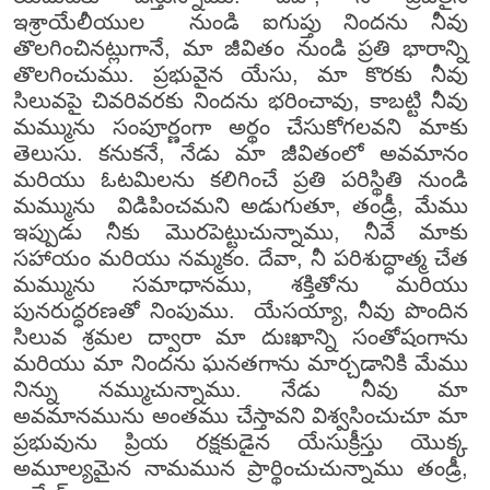
ఇశ్రాయేలీయుల నుండి ఐగుప్తు నిందను నీవు
తొలగించినట్లుగానే, మా జీవితం నుండి ప్రతి భారాన్ని
తొలగించుము. ప్రభువైన యేసు, మా కొరకు నీవు
సిలువపై చివరివరకు నిందను భరించావు, కాబట్టి నీవు
మమ్మును సంపూర్ణంగా అర్థం చేసుకోగలవని మాకు
తెలుసు. కనుకనే, నేడు మా జీవితంలో అవమానం
మరియు ఓటమిలను కలిగించే ప్రతి పరిస్థితి నుండి
మమ్మును విడిపించమని అడుగుతూ, తండ్రీ, మేము
ఇప్పుడు నీకు మొరపెట్టుచున్నాము, నీవే మాకు
సహాయం మరియు నమ్మకం. దేవా, నీ పరిశుద్ధాత్మ చేత
మమ్మును సమాధానము, శక్తితోను మరియు
పునరుద్ధరణతో నింపుము. యేసయ్యా, నీవు పొందిన
సిలువ శ్రమల ద్వారా మా దుఃఖాన్ని సంతోషంగాను
మరియు మా నిందను ఘనతగాను మార్చడానికి మేము
నిన్ను నమ్ముచున్నాము. నేడు నీవు మా
అవమానమును అంతము చేస్తావని విశ్వసించుచూ మా
ప్రభువును ప్రియ రక్షకుడైన యేసుక్రీస్తు యొక్క
అమూల్యమైన నామమున ప్రార్థించుచున్నాము తండ్రీ,