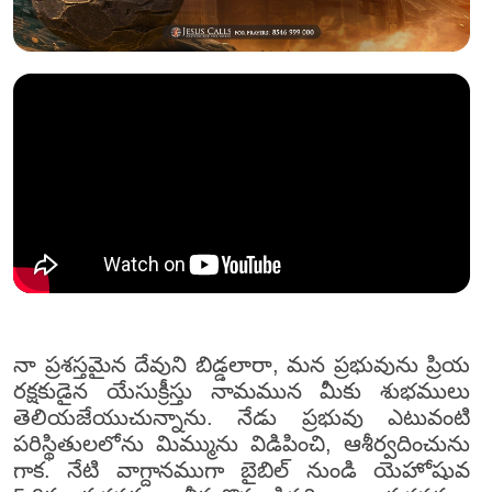
నా ప్రశస్తమైన దేవుని బిడ్డలారా, మన ప్రభువును ప్రియ
రక్షకుడైన యేసుక్రీస్తు నామమున మీకు శుభములు
తెలియజేయుచున్నాను. నేడు ప్రభువు ఎటువంటి
పరిస్థితులలోను మిమ్మును విడిపించి, ఆశీర్వదించును
గాక. నేటి వాగ్దానముగా బైబిల్ నుండి యెహోషువ