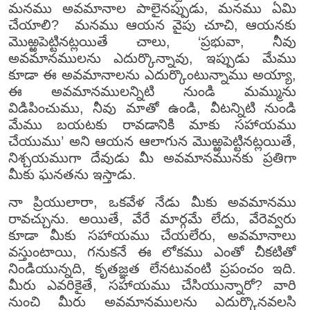
మనము అవమానాల పాలైనప్పుడు, మనము ఏమి
చేయాలి? మనము ఆయన వైపు చూచి, ఆయనకు
మొఱ్ఱపెట్టినట్లయితే చాలు, ‘ప్రభువా, నీవు
అవమానములను ఎదుర్కొన్నావు, ఇప్పుడు మేము
కూడా ఈ అవమానాలను ఎదుర్కొంటున్నాము అయ్యా,
ఈ అవమానములన్నిటి నుండి మమ్మును
విడిపించుము, నీవు మాతో ఉండి, వీటన్నిటి నుండి
మేము బయటకు రావడానికి మాకు సహాయము
చేయుము’ అని ఆయన ఆలాగున మొఱ్ఱపెట్టినట్లయితే,
నిశ్చయముగా దేవుడు మీ అవమానమునకు ప్రతిగా
మీకు ఘనతను ఇస్తాడు.
నా ప్రియులారా, ఒకవేళ నేడు మీకు అవమానము
రావచ్చును. అయితే, వేరే మార్గమే లేదు, వేరెవ్వరు
కూడా మీకు సహాయము చేయలేరు, అవమానాలు
వస్తుంటాయి, గనుకనే ఈ లోకము ఎంతో చీకటితో
నిండియున్నది, కృతజ్ఞత లేనటువంటి ప్రపంచం ఇది.
మీరు ఎవరికైతే, సహాయము చేసియున్నారో? వారి
నుంచి మీరు అవమానములను ఎదుర్కొనవలసి