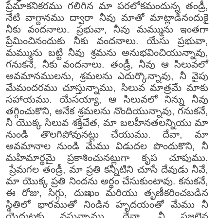
ప్రేమాకనికరము గలిగిన మా పరలోకమందున్న తండ్రీ,
నేటి వాగ్దానము ద్వారా నీవు మాతో మాట్లాడినందుకై
నీకు వందనాలు. ప్రభువా, నీవు మమ్మును ఇంతగా
ప్రేమించినందుకు నీకు వందనాలు. యేసు ప్రభువా,
మమ్మును బట్టి నీవు శ్రమను అనుభవించియున్నావు,
గనుకనే, నీకు వందనాలు. తండ్రీ, నీవు ఆ సిలువలో
అవమానములను, శ్రమలను ఎదుర్కొన్నావు, నీ వైపు
మేమందరము చూస్తున్నాము, సిలువ మాత్రమే మాకు
సహాయము. యేసయ్యా, ఆ సిలువలో నిన్ను నీవు
తగ్గించుకొని, అనేక శ్రమలను నొందియున్నావు, గనుకనే,
నీ యొక్క సిలువ శక్తిచేత, మా బలహీనతలన్నియు మా
నుండి తొలగిపోవునట్లు చేయుము. దేవా, మా
అవమానాల నుండి మేము విడుదల పొందుకొని, నీ
మహిమార్థమై ప్రకాశించునట్లుగా కృప చూపుము.
ప్రేమగల తండ్రీ, మా ప్రతి కన్నీటిని చూసే దేవుడు నీవే,
మా యొక్క ప్రతి నిందను అర్థం చేసుకుంటావు. కనుకనే,
ఈ రోజు, సిగ్గు, దుఃఖం మరియు తృణీకరించబడిన
స్థితిలో భారముతో నిండిన హృదయంతో మేము నీ
యెదుటకు వస్తున్నాము. దేవా, నీ ప్రజలైన