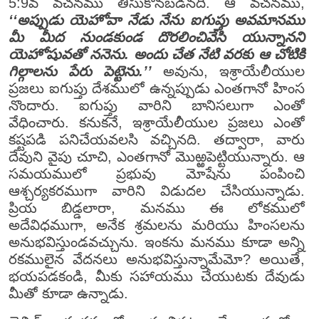
5:9వ వచనము తీసుకొనబడినది. ఆ వచనము,
‘‘అప్పుడు యెహోవా నేడు నేను ఐగుప్తు అవమానము
మీ మీద నుండకుండ దొరలించివేసి యున్నానని
యెహోషువతో ననెను. అందు చేత నేటి వరకు ఆ చోటికి
గిల్గాలను పేరు పెట్టెను.’’
అవును, ఇశ్రాయేలీయుల
ప్రజలు ఐగుప్తు దేశములో ఉన్నప్పుడు ఎంతగానో హింస
నొందారు. ఐగుప్తు వారిని బానిసలుగా ఎంతో
వేధించారు. కనుకనే, ఇశ్రాయేలీయుల ప్రజలు ఎంతో
కష్టపడి పనిచేయవలసి వచ్చినది. తద్వారా, వారు
దేవుని వైపు చూచి, ఎంతగానో మొఱ్ఱపెట్టియున్నారు. ఆ
సమయములో ప్రభువు మోషేను పంపించి
ఆశ్చర్యకరముగా వారిని విడుదల చేసియున్నాడు.
ప్రియ బిడ్డలారా, మనము ఈ లోకములో
అదేవిధముగా, అనేక శ్రమలను మరియు హింసలను
అనుభవిస్తుండవచ్చును. ఇంకను మనము కూడా అన్ని
రకములైన వేదనలు అనుభవిస్తున్నామేమో? అయితే,
భయపడకండి, మీకు సహాయము చేయుటకు దేవుడు
మీతో కూడా ఉన్నాడు.