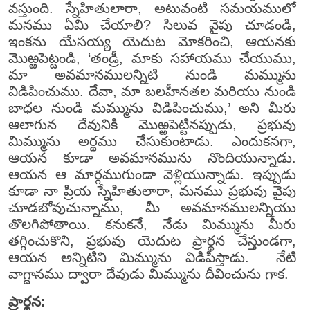
వస్తుంది. స్నేహితులారా, అటువంటి సమయములో
మనము ఏమి చేయాలి? సిలువ వైపు చూడండి,
ఇంకను యేసయ్య యెదుట మోకరించి, ఆయనకు
మొఱ్ఱపెట్టండి, ‘తండ్రీ, మాకు సహాయము చేయుము,
మా అవమానములన్నిటి నుండి మమ్మును
విడిపించుము. దేవా, మా బలహీనతల మరియు నుండి
బాధల నుండి మమ్మును విడిపించుము,’ అని మీరు
ఆలాగున దేవునికి మొఱ్ఱపెట్టినప్పుడు, ప్రభువు
మిమ్మును అర్థము చేసుకుంటాడు. ఎందుకనగా,
ఆయన కూడా అవమానమును నొందియున్నాడు.
ఆయన ఆ మార్గముగుండా వెళ్లియున్నాడు. ఇప్పుడు
కూడా నా ప్రియ స్నేహితులారా, మనము ప్రభువు వైపు
చూడబోవుచున్నాము, మీ అవమానములన్నియు
తొలగిపోతాయి. కనుకనే, నేడు మిమ్మును మీరు
తగ్గించుకొని, ప్రభువు యెదుట ప్రార్థన చేస్తుండగా,
ఆయన అన్నిటిని మిమ్మును విడిపిస్తాడు. నేటి
వాగ్దానము ద్వారా దేవుడు మిమ్మును దీవించును గాక.
ప్రార్థన: