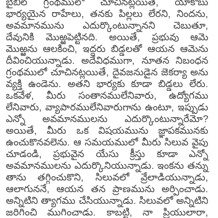
బైబిల్ గ్రంథములో చూచినట్లయితే, యాకోబు
భార్యయైన రాహేలు, తనకు పిల్లలు లేరని, నిందను,
అవమానమును ఎదుర్కొంటున్నానని చెబుతూ,
దేవునికి మొఱ్ఱపెట్టినది. అయితే, ప్రభువు ఆమె
మొఱ్ఱను ఆలకించి, ఇద్దరు బిడ్డలతో ఆయన ఆమెను
దీవించియున్నాడు. అదేవిధముగా, నూతన నిబంధన
గ్రంథములో చూచినట్లయితే, దైవజనుడైన జెకర్యా అను
వ్యక్తి ఉండెను. అతని భార్యకు కూడా బిడ్డలు లేరు.
ఒకవేళ, మీరు సంతానములేనివారు, ఉద్యోగము
లేనివారు, వ్యాపారములేనివారుగాను ఉంటూ, ఇప్పుడు
ఎన్నో అవమానములను ఎదుర్కొంటున్నారేమో?
అయితే, మీరు ఒక విషయమును జ్ఞాపకమునకు
ఉంచుకొనవలెను. ఆ సమయములో మీరు సిలువ వైపు
చూడండి, ప్రభువైన యేసు క్రీస్తు కూడా ఎన్నో
అవమానములను ఎదుర్కొనియున్నాడు. ఇంకను తన్ను
తాను తగ్గించుకొని, సిలువలో వ్రేలాడియున్నాడు,
ఆలాగుననే, ఆయన తన ప్రాణమును అర్పించాడు.
అన్నిటిని త్యాగము చేసియున్నాడు. సిలువలో అన్నిటిని
జరిగించి ముగించాడు. కాబట్టి, నా ప్రియులారా,