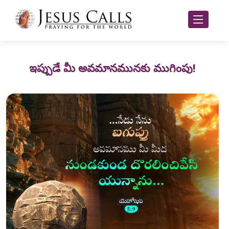
ఇప్పుడే మీ అవమానమునకు ముగింపు!