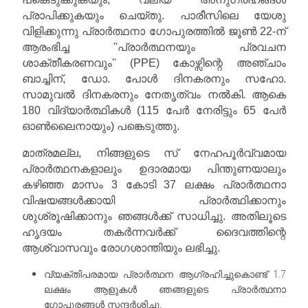
പ്രാപിക്കുകയും ചെയ്തു. പാരീസിലെ യേശു
വിളിക്കുന്നു പ്രാർത്ഥനാ ഗോപുരത്തിൽ ജൂൺ 22-ന്
ആരംഭിച്ച ''പ്രാർത്ഥനയും പ്രവചന
ശാക്തീകരണവും'' (PPE) കോഴ്സിന്റെ അഞ്ചാം
ബാച്ചിന്, ഡോ. പോൾ ദിനകരനും സഹോ.
സാമുവൽ ദിനകരനും നേതൃത്വം നൽകി. ആകെ
180 വിദ്യാർത്ഥികൾ (115 പേർ നേരിട്ടും 65 പേർ
ഓൺലൈനായും) പങ്കെടുത്തു.
മാത്രമല്ല, നിങ്ങളുടെ സ് നേഹപൂർവ്വമായ
പ്രാർത്ഥനകളാലും ഉദാരമായ പിന്തുണയാലും
കഴിഞ്ഞ മാസം 3 കോടി 37 ലക്ഷം പ്രാർത്ഥനാ
വിഷയങ്ങൾക്കായി പ്രാർത്ഥിക്കാനും
ശുശ്രൂഷിക്കാനും ഞങ്ങൾക്ക് സാധിച്ചു. അതിലൂടെ
ഹൃദയം തകർന്നവർക്ക് ദൈവത്തിന്റെ
ആശ്വാസവും രോഗശാന്തിയും ലഭിച്ചു.
വ്യക്തിപരമായ പ്രാർത്ഥന ആഗ്രഹിച്ചുകൊണ്ട് 1.7
ലക്ഷം ആളുകൾ ഞങ്ങളുടെ പ്രാർത്ഥനാ
ഗോപുരങ്ങൾ സന്ദർശിച്ചു.