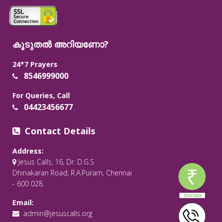
കൂടുതൽ അറിയണോ?
24*7 Prayers
8546999000
For Queries, Call
04423456677
Contact Details
Address:
Jesus Calls, 16, Dr. D.G.S
Dhinakaran Road, R.A.Puram, Chennai
- 600 028.
Email:
admin@jesuscalls.org