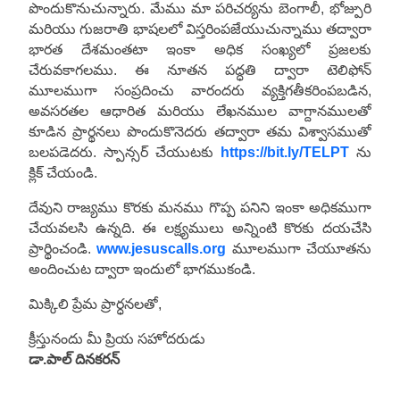
పొందుకొనుచున్నారు. మేము మా పరిచర్యను బెంగాలీ, భోజ్పురి
మరియు గుజరాతి భాషలలో విస్తరింపజేయుచున్నాము తద్వారా
భారత దేశమంతటా ఇంకా అధిక సంఖ్యలో ప్రజలకు
చేరువకాగలము. ఈ నూతన పద్ధతి ద్వారా టెలిఫోన్
మూలముగా సంప్రదించు వారందరు వ్యక్తిగతీకరింపబడిన,
అవసరతల ఆధారిత మరియు లేఖనముల వాగ్దానములతో
కూడిన ప్రార్థనలు పొందుకొనెదరు తద్వారా తమ విశ్వాసముతో
బలపడెదరు. స్పాన్సర్ చేయుటకు
https://bit.ly/TELPT
ను
క్లిక్ చేయండి.
దేవుని రాజ్యము కొరకు మనము గొప్ప పనిని ఇంకా అధికముగా
చేయవలసి ఉన్నది. ఈ లక్ష్యములు అన్నింటి కొరకు దయచేసి
ప్రార్థించండి.
www.jesuscalls.org
మూలముగా చేయూతను
అందించుట ద్వారా ఇందులో భాగముకండి.
మిక్కిలి ప్రేమ ప్రార్ధనలతో,
క్రీస్తునందు మీ ప్రియ సహోదరుడు
డా.పాల్ దినకరన్