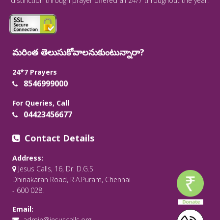
distinction through prayer offered all 24/7 throughout the year.
మరింత తెలుసుకోవాలనుకుంటున్నారా?
24*7 Prayers
8546999000
For Queries, Call
04423456677
Contact Details
Address:
Jesus Calls, 16, Dr. D.G.S
Dhinakaran Road, R.A.Puram, Chennai
- 600 028.
Email:
admin@jesuscalls.org