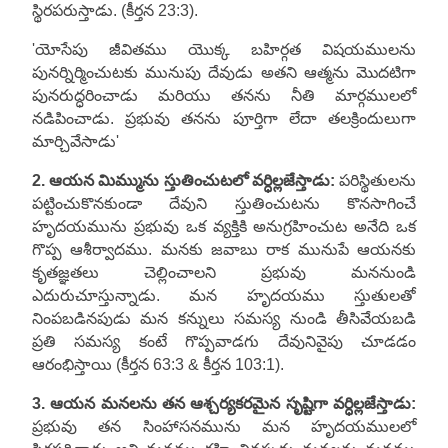
స్థిరపరుస్తాడు. (కీర్తన 23:3).
'యోసేపు జీవితము యొక్క బహిర్గత విషయములను
పునర్నిర్మించుటకు మునుపు దేవుడు అతని ఆత్మను మొదటిగా
పునరుద్ధరించాడు మరియు తనను నీతి మార్గములలో
నడిపించాడు. ప్రభువు తనను పూర్తిగా లేదా తలక్రిందులుగా
మార్చివేసాడు'
2. ఆయన మిమ్మును స్తుతించుటలో వర్ధిల్లజేస్తాడు:
పరిస్థితులను
పట్టించుకొనకుండా దేవుని స్తుతించుటను కొనసాగించే
హృదయమును ప్రభువు ఒక వ్యక్తికి అనుగ్రహించుట అనేది ఒక
గొప్ప ఆశీర్వాదము. మనకు జవాబు రాక మునుపే ఆయనకు
కృతజ్ఞతలు చెల్లించాలని ప్రభువు మననుండి
ఎదురుచూస్తున్నాడు. మన హృదయము స్తుతులతో
నింపబడినపుడు మన కన్నులు సమస్య నుండి తీసివేయబడి
ప్రతి సమస్య కంటే గొప్పవాడగు దేవునివైపు చూడడం
ఆరంభిస్తాయి (కీర్తన 63:3 & కీర్తన 103:1).
3. ఆయన మనలను తన ఆశ్చర్యకరమైన సృష్టిగా వర్ధిల్లజేస్తాడు:
ప్రభువు తన సింహాసనమును మన హృదయములలో