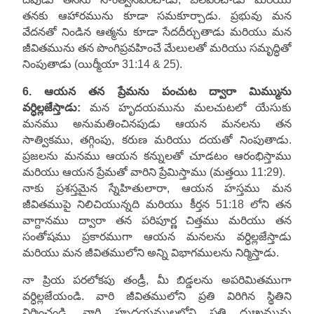
తనకు ఆహారమును కూడా సమకూర్చాడు. ప్రభువు మన
వేదనతో నిండిన ఆత్మను కూడా సేదదీర్చుతాడు మరియు మన
జీవితమును తన పొంగిప్రవహించే మేలులతో మరియు సమృద్ధితో
నింపుతాడు (యిర్మీయా 31:14 & 25).
6. ఆయన తన ప్రేమను పంచుట ద్వారా మిమ్మును
వర్ధిల్లజేస్తాడు:
మన హృదయమును మలచుటలో యేసుకు
మనము అనుమతించినపుడు ఆయన మనలను తన
సాత్వికము, తగ్గింపు, కరుణ మరియు దయతో నింపుతాడు.
ప్రజలను మనము ఆయన కన్నులతో చూడటం ఆరంభిస్తాము
మరియు ఆయన ప్రేమతో వారిని ప్రేమిస్తాము (మత్తయి 11:29).
నాకు ప్రశస్తమైన స్నేహితులారా, ఆయన హస్తము మన
జీవితముపై నిలిచియున్నది మరియు కీర్తన 51:18 లోని తన
వాగ్దానము ద్వారా తన పరిపూర్ణ చిత్తము మరియు తన
సంతోషము ప్రకారముగా ఆయన మనలను వర్ధిల్లజేస్తాడు
మరియు మన జీవితములోని అన్ని విభాగములను నిర్మిస్తాడు.
నా ప్రియ పరలోకపు తండ్రీ, మీ బిడ్డలను అపరిమితముగా
వర్ధిల్లజేయండి. వారి జీవితములోని ప్రతి విరిగిన స్థితిని
నిర్మించండి, వారి హృదయములలోని ప్రతి దుఃఖమును