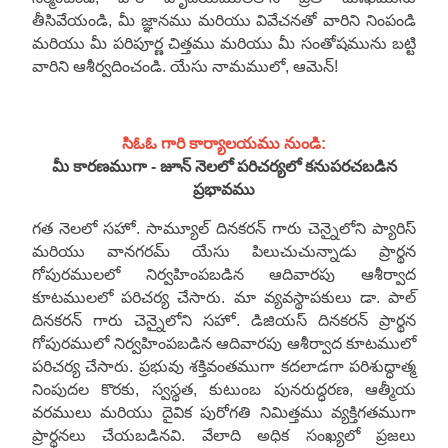
తీసివేయండి, మీ జ్ఞానము మరియు వివేచనతో వారిని నింపండి
మరియు మీ పరిపూర్ణ చిత్తము మరియు మీ సంతోషమును బట్టి
వారిని ఆశీర్వదించండి. యేసు నామములో, ఆమెన్!
సిఓఓ గారి కార్యాలయము నుండి:
మీ కారణముగా - జూన్ నెలలో పరిచర్యలో కనుపరచబడిన
ప్రభావము
గత నెలలో సహో. సామ్యూల్ దినకరన్ గారు చెన్నైలోని ప్యారిస్
మరియు వానగరమ్ యేసు పిలుచుచున్నాడు ప్రార్థన
గోపురములలో నిర్వహింపబడిన ఆదివారపు ఆశీర్వాద
కూటములలో పరిచర్య చేసారు. మా వ్యవస్థాపకులు డా. పాల్
దినకరన్ గారు చెన్నైలోని సహో. డిజియస్ దినకరన్ ప్రార్థన
గోపురములో నిర్వహింపబడిన ఆదివారపు ఆశీర్వాద కూటములో
పరిచర్య చేసారు. ప్రభువు శక్తివంతముగా కదలాడగా పరిశుద్ధాత్మ
నింపుదల కొరకు, స్వస్థత, కుటుంబ పునరుద్ధరణ, ఆత్మీయ
వరములు మరియు దైవిక పురోగతి నిమిత్తము వ్యక్తిగతముగా
ప్రార్థనలు చేయబడినవి. వేలాది అధిక సంఖ్యలో ప్రజలు