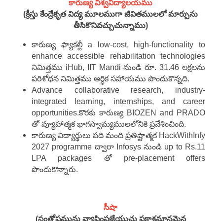
కారుణ్య విశ్వవిద్యాలయము
(క్రీస్తు కేంద్రేకృత విద్య మూలముగా జీవితములలో మార్పును
తీసికొనివచ్చుచున్నాము)
కారుణ్య ఫ్యాకల్టీ a low-cost, high-functionality to
enhance accessible rehabilitation technologies
నిమిత్తము iHub, IIT Mandi నుండి రూ. 31.46 లక్షలను
పరిశోధన నిమిత్తము ఆర్ధిక సహాయము పొందుకొన్నది.
Advance collaborative research, industry-
integrated learning, internships, and career
opportunities.కొరకు కారుణ్య BIOZEN and PRADO
తో వ్యూహాత్మక భాగస్వామ్యములలోనికి ప్రవేశించింది.
కారుణ్య విద్యార్థులు పది మంది ప్రతిష్టాత్మక HackWithInfy
2027 programme ద్వారా Infosys నుండి up to Rs.11
LPA packages తో pre-placement offers
పొందుకొన్నారు.
సీషా
(సంతోషమును వ్యాపింపజేయుచు ప్రకాశమానమైన