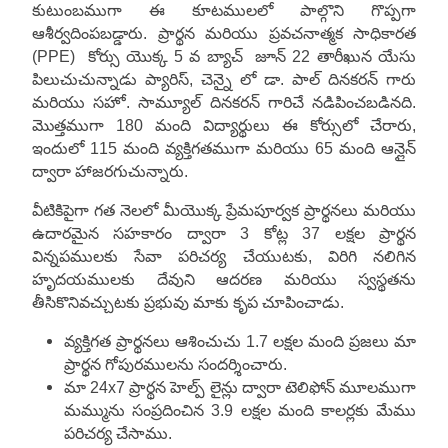
కుటుంబముగా ఈ కూటములలో పాల్గొని గొప్పగా
ఆశీర్వదింపబడ్డారు. ప్రార్థన మరియు ప్రవచనాత్మక సాధికారత
(PPE) కోర్సు యొక్క 5 వ బ్యాచ్ జూన్ 22 తారీఖున యేసు
పిలుచుచున్నాడు ప్యారిస్, చెన్నై లో డా. పాల్ దినకరన్ గారు
మరియు సహో. సామ్యూల్ దినకరన్ గారిచే నడిపించబడినది.
మొత్తముగా 180 మంది విద్యార్థులు ఈ కోర్సులో చేరారు,
ఇందులో 115 మంది వ్యక్తిగతముగా మరియు 65 మంది ఆన్లైన్
ద్వారా హాజరగుచున్నారు.
వీటికిపైగా గత నెలలో మీయొక్క ప్రేమపూర్వక ప్రార్థనలు మరియు
ఉదారమైన సహకారం ద్వారా 3 కోట్ల 37 లక్షల ప్రార్థన
విన్నపములకు సేవా పరిచర్య చేయుటకు, విరిగి నలిగిన
హృదయములకు దేవుని ఆదరణ మరియు స్వస్థతను
తీసికొనివచ్చుటకు ప్రభువు మాకు కృప చూపించాడు.
వ్యక్తిగత ప్రార్థనలు ఆశించుచు 1.7 లక్షల మంది ప్రజలు మా
ప్రార్థన గోపురములను సందర్శించారు.
మా 24x7 ప్రార్థన హెల్ప్ లైన్లు ద్వారా టెలిఫోన్ మూలముగా
మమ్మును సంప్రదించిన 3.9 లక్షల మంది కాలర్లకు మేము
పరిచర్య చేసాము.