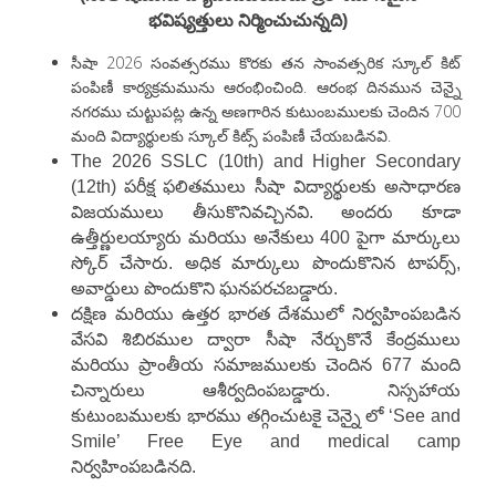
భవిష్యత్తులు నిర్మించుచున్నది)
సీషా 2026 సంవత్సరము కొరకు తన సాంవత్సరిక స్కూల్ కిట్
పంపిణీ కార్యక్రమమును ఆరంభించింది. ఆరంభ దినమున చెన్నై
నగరము చుట్టుపట్ల ఉన్న అణగారిన కుటుంబములకు చెందిన 700
మంది విద్యార్థులకు స్కూల్ కిట్స్ పంపిణీ చేయబడినవి.
The 2026 SSLC (10th) and Higher Secondary
(12th) పరీక్ష ఫలితములు సీషా విద్యార్థులకు అసాధారణ
విజయములు తీసుకొనివచ్చినవి. అందరు కూడా
ఉత్తీర్ణులయ్యారు మరియు అనేకులు 400 పైగా మార్కులు
స్కోర్ చేసారు. అధిక మార్కులు పొందుకొనిన టాపర్స్,
అవార్డులు పొందుకొని ఘనపరచబడ్డారు.
దక్షిణ మరియు ఉత్తర భారత దేశములో నిర్వహింపబడిన
వేసవి శిబిరముల ద్వారా సీషా నేర్చుకొనే కేంద్రములు
మరియు ప్రాంతీయ సమాజములకు చెందిన 677 మంది
చిన్నారులు ఆశీర్వదింపబడ్డారు. నిస్సహాయ
కుటుంబములకు భారము తగ్గించుటకై చెన్నై లో ‘See and
Smile’ Free Eye and medical camp
నిర్వహింపబడినది.