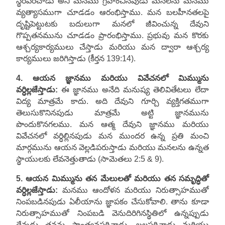
స్థిరపరిచాడు అని మనము గ్రహించినపుడు మనలను మనము
వ్యత్యాసముగా చూడడం ఆరంభిస్తాము. మన బలహీనతలపై
దృష్టిపెట్టుటకు బదులుగా మనలో జీవించున్న దేవుని
గొప్పతనమును చూడడం ప్రారంభిస్తాము. ప్రభువు మన కొరకు
ఆశ్చర్యకార్యములు చేస్తాడు మరియు మన ద్వారా ఆశ్చర్య
కార్యములు జరిగిస్తాడు (కీర్తన 139:14).
4. ఆయన జ్ఞానము మరియు వివేచనలో మిమ్మును
వర్ధిల్లజేస్తాడు:
ఈ జ్ఞానము అనేది మనుష్య తెలివితేటలు లేదా
విద్య మాత్రమే కాదు. అది దేవుని గూర్చి వ్యక్తిగతముగా
తెలుసుకొనినపుడు మాత్రమే అట్టి జ్ఞానమును
పొందుకొనగలము. మన ఆత్మ దేవుని జ్ఞానము మరియు
వివేచనలో వర్ధిల్లినపుడు మన ముందర ఉన్న ప్రతి మంచి
మార్గమును ఆయన వెల్లడిపరుస్తాడు మరియు మనలను ఉన్నత
స్థాయులకు లేవనెత్తుతాడు (సామెతలు 2:5 & 9).
5. ఆయన మిమ్మును తన మేలులతో మరియు తన సమృద్ధితో
వర్ధిల్లజేస్తాడు:
మనము ఆందోళన మరియు నిరుత్సాహముతో
నింపబడినపుడు ఏలీయాను జ్ఞాపకం చేసుకోవాలి. తాను కూడా
నిరుత్సాహముతో నింపబడి వెనుదిరిగినస్థితిలో ఉన్నప్పుడు
దేవుడు తనను సాంత్వనపరిచాడు, బలపరిచాడు మరియు