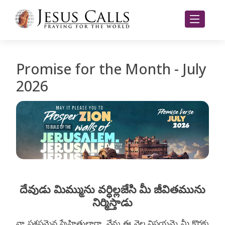
Promise for the Month - July
2026
దేవుడు మిమ్మును వర్ధిల్లజేసి మీ జీవితమును
నిర్మిస్తాడు
నా ప్రశస్తమైన స్నేహితులారా, నేను ఈ నెల విషయమై మీ కొరకు