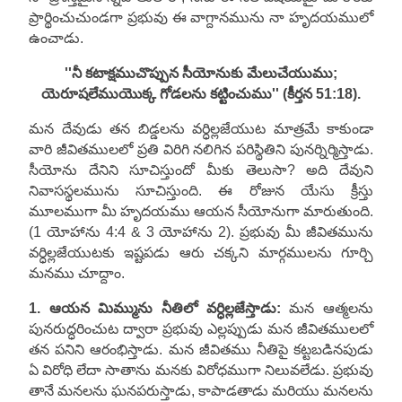
ప్రార్థించుచుండగా ప్రభువు ఈ వాగ్దానమును నా హృదయములో
ఉంచాడు.
''నీ కటాక్షముచొప్పున సీయోనుకు మేలుచేయుము;
యెరూషలేముయొక్క గోడలను కట్టించుము'' (కీర్తన 51:18).
మన దేవుడు తన బిడ్డలను వర్ధిల్లజేయుట మాత్రమే కాకుండా
వారి జీవితములలో ప్రతి విరిగి నలిగిన పరిస్థితిని పునర్నిర్మిస్తాడు.
సీయోను దేనిని సూచిస్తుందో మీకు తెలుసా? అది దేవుని
నివాసస్థలమును సూచిస్తుంది. ఈ రోజున యేసు క్రీస్తు
మూలముగా మీ హృదయము ఆయన సీయోనుగా మారుతుంది.
(1 యోహాను 4:4 & 3 యోహాను 2). ప్రభువు మీ జీవితమును
వర్ధిల్లజేయుటకు ఇష్టపడు ఆరు చక్కని మార్గములను గూర్చి
మనము చూద్దాం.
1. ఆయన మిమ్మును నీతిలో వర్ధిల్లజేస్తాడు:
మన ఆత్మలను
పునరుద్ధరించుట ద్వారా ప్రభువు ఎల్లప్పుడు మన జీవితములలో
తన పనిని ఆరంభిస్తాడు. మన జీవితము నీతిపై కట్టబడినపుడు
ఏ విరోధి లేదా సాతాను మనకు విరోధముగా నిలువలేడు. ప్రభువు
తానే మనలను ఘనపరుస్తాడు, కాపాడతాడు మరియు మనలను