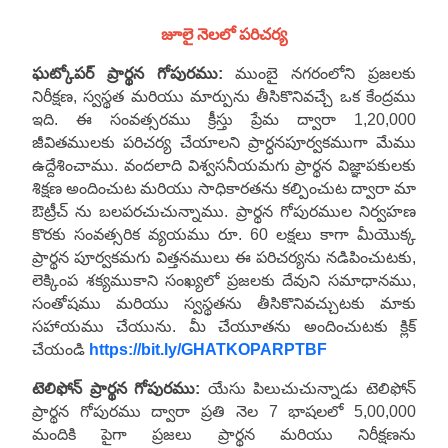
జూలై నెలలో పరిచర్య
ఘట్కోపర్ ప్రార్థన గోపురము:
ముంబై నగరంలోని ప్రజలకు
నిరీక్షణ, స్వస్థత మరియు మార్పును తీసికొనివచ్చే ఒక కేంద్రము
ఇది. ఈ సంవత్సరము క్రీస్తు ప్రేమ ద్వారా 1,20,000
జీవితములకు పరిచర్య చేయాలని ప్రార్ధనపూర్వకముగా మేము
ఉద్దేశించాము. వందలాది విశ్వసనీయమగు ప్రార్థన విజ్ఞాపకులకు
శిక్షణ అందించుట మరియు సాధికారతను కల్పించుట ద్వారా మా
ఔట్రీచ్ ను బలపరచుచున్నాము. ప్రార్థన గోపురముల నిర్వహణ
కొరకు సంవత్సరిక వ్యయము రూ. 60 లక్షలు కాగా మీయొక్క
ప్రార్థన పూర్వకమగు విత్తనములు ఈ పరిచర్యను నడిపించుటకు,
లెక్కింప శక్యముకాని సంఖ్యలో ప్రజలకు దేవుని సమాధానము,
సంతోషము మరియు స్వస్థతను తీసికొనివచ్చుటకు మాకు
సహాయము చేయును. మీ చేయూతను అందించుటకు క్లిక్
చేయండి
https://bit.ly/GHATKOPARPTBF
టెలిఫోన్ ప్రార్థన గోపురము:
యేసు పిలుచుచున్నాడు టెలిఫోన్
ప్రార్థన గోపురము ద్వారా ప్రతి నెల 7 భాషలలో 5,00,000
మందికి పైగా ప్రజలు ప్రార్థన మరియు నిరీక్షణను