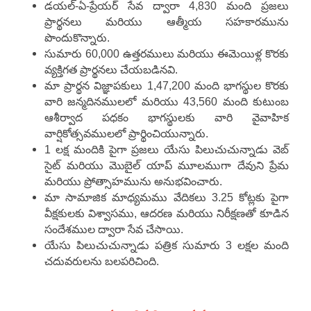
డయల్-ఏ-ప్రేయర్ సేవ ద్వారా 4,830 మంది ప్రజలు
ప్రార్థనలు మరియు ఆత్మీయ సహకారమును
పొందుకొన్నారు.
సుమారు 60,000 ఉత్తరములు మరియు ఈమెయిళ్ల కొరకు
వ్యక్తిగత ప్రార్థనలు చేయబడినవి.
మా ప్రార్థన విజ్ఞాపకులు 1,47,200 మంది భాగస్థుల కొరకు
వారి జన్మదినములలో మరియు 43,560 మంది కుటుంబ
ఆశీర్వాద పధకం భాగస్థులకు వారి వైవాహిక
వార్షికోత్సవములలో ప్రార్థించియున్నారు.
1 లక్ష మందికి పైగా ప్రజలు యేసు పిలుచుచున్నాడు వెబ్
సైట్ మరియు మొబైల్ యాప్ మూలముగా దేవుని ప్రేమ
మరియు ప్రోత్సాహమును అనుభవించారు.
మా సామాజిక మాధ్యమము వేదికలు 3.25 కోట్లకు పైగా
వీక్షకులకు విశ్వాసము, ఆదరణ మరియు నిరీక్షణతో కూడిన
సందేశముల ద్వారా సేవ చేసాయి.
యేసు పిలుచుచున్నాడు పత్రిక సుమారు 3 లక్షల మంది
చదువరులను బలపరిచింది.