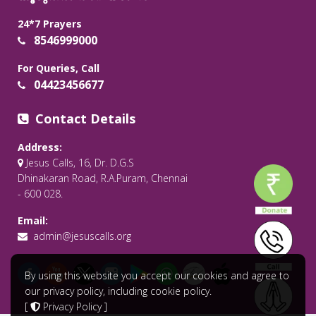
24*7 Prayers
8546999000
For Queries, Call
04423456677
Contact Details
Address:
Jesus Calls, 16, Dr. D.G.S
Dhinakaran Road, R.A.Puram, Chennai
- 600 028.
Email:
admin@jesuscalls.org
By using this website you accept our cookies and agree to
our privacy policy, including cookie policy.
[
Privacy Policy
]