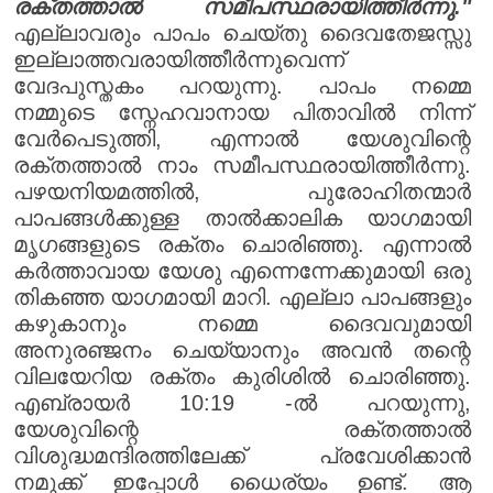
രക്തത്താൽ സമീപസ്ഥരായിത്തീർന്നു."
എല്ലാവരും പാപം ചെയ്തു ദൈവതേജസ്സു
ഇല്ലാത്തവരായിത്തീർന്നുവെന്ന്
വേദപുസ്തകം പറയുന്നു. പാപം നമ്മെ
നമ്മുടെ സ്നേഹവാനായ പിതാവിൽ നിന്ന്
വേർപെടുത്തി, എന്നാൽ യേശുവിന്റെ
രക്തത്താൽ നാം സമീപസ്ഥരായിത്തീർന്നു.
പഴയനിയമത്തിൽ, പുരോഹിതന്മാർ
പാപങ്ങൾക്കുള്ള താൽക്കാലിക യാഗമായി
മൃഗങ്ങളുടെ രക്തം ചൊരിഞ്ഞു. എന്നാൽ
കർത്താവായ യേശു എന്നെന്നേക്കുമായി ഒരു
തികഞ്ഞ യാഗമായി മാറി. എല്ലാ പാപങ്ങളും
കഴുകാനും നമ്മെ ദൈവവുമായി
അനുരഞ്ജനം ചെയ്യാനും അവൻ തന്റെ
വിലയേറിയ രക്തം കുരിശിൽ ചൊരിഞ്ഞു.
എബ്രായർ 10:19 -ൽ പറയുന്നു,
യേശുവിന്റെ രക്തത്താൽ
വിശുദ്ധമന്ദിരത്തിലേക്ക് പ്രവേശിക്കാൻ
നമുക്ക് ഇപ്പോൾ ധൈര്യം ഉണ്ട്. ആ