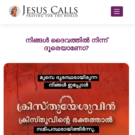
നിങ്ങൾ ദൈവത്തിൽ നിന്ന്
ദൂരെയാണോ?