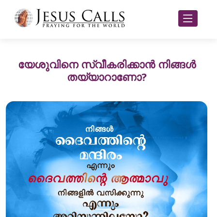
യേശുവിനെ സ്വീകരിക്കാൻ നിങ്ങൾ
തയ്യാറാണോ?