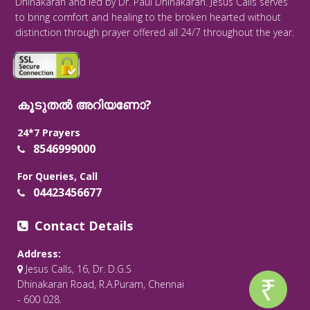
Dhinakaran and led by Dr. Paul Dhinakaran. Jesus Calls serves
to bring comfort and healing to the broken hearted without
distinction through prayer offered all 24/7 throughout the year.
കൂടുതൽ അറിയണോ?
24*7 Prayers
8546999000
For Queries, Call
04423456677
Contact Details
Address:
Jesus Calls, 16, Dr. D.G.S
Dhinakaran Road, R.A.Puram, Chennai
- 600 028.