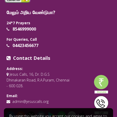
மேலும் அறிய வேண்டுமா?
24*7 Prayers
8546999000
For Queries, Call
04423456677
Contact Details
Address:
Jesus Calls, 16, Dr. D.G.S
Dhinakaran Road, R.A.Puram, Chennai
- 600 028.
Email:
admin@jesuscalls.org
By using this website you accept our cookies and agree to