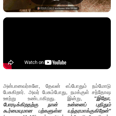
அன்பானவர்களே, தேவன் எப்போதும் நம்மோடு
பேசுகிறார். அவர் பேசும்போது, நமக்குள் சந்தோஷ
ஊற்று உண்டாகிறது. இன்று,
"இதோ,
போரடிக்கிறதற்கு நான் உன்னைப் புதிதும்
கூர்மையுமான பற்களுள்ள யந்தரமாக்குகிறேன்"