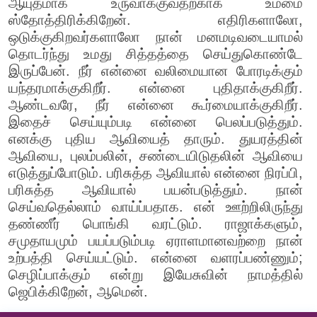
ஆயுதமாக உருவாக்குவதற்காக உம்மை
ஸ்தோத்திரிக்கிறேன். எதிரிகளாலோ,
ஒடுக்குகிறவர்களாலோ நான் மனமடிவடையாமல்
தொடர்ந்து உமது சித்தத்தை செய்துகொண்டே
இருப்பேன். நீர் என்னை வலிமையான போரடிக்கும்
யந்தரமாக்குகிறீர். என்னை புதிதாக்குகிறீர்.
ஆண்டவரே, நீர் என்னை கூர்மையாக்குகிறீர்.
இதைச் செய்யும்படி என்னை பெலப்படுத்தும்.
எனக்கு புதிய ஆவியைத் தாரும். துயரத்தின்
ஆவியை, புலம்பலின், சண்டையிடுதலின் ஆவியை
எடுத்துப்போடும். பரிசுத்த ஆவியால் என்னை நிரப்பி,
பரிசுத்த ஆவியால் பயன்படுத்தும். நான்
செய்வதெல்லாம் வாய்ப்பதாக. என் ஊற்றிலிருந்து
தண்ணீர் பொங்கி வரட்டும். ராஜாக்களும்,
சமுதாயமும் பயப்படும்படி ஏராளமானவற்றை நான்
உற்பத்தி செய்யட்டும். என்னை வளரப்பண்ணும்;
செழிப்பாக்கும் என்று இயேசுவின் நாமத்தில்
ஜெபிக்கிறேன், ஆமென்.