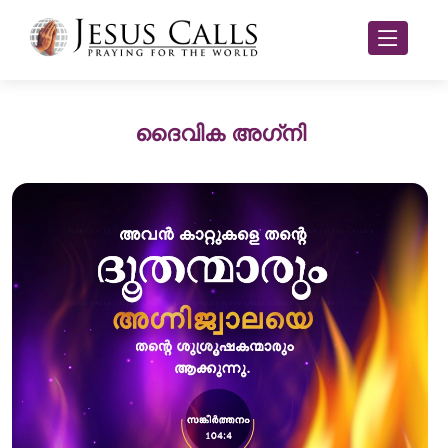
ദൈവിക അഗ്‌നി