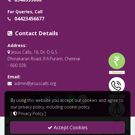
For Queries, Call
04423456677
Contact Details
Address:
Jesus Calls, 16, Dr. D.G.S
Dhinakaran Road, R.A.Puram, Chennai
- 600 028.
Email:
admin@jesuscalls.org
By using this website you accept our cookies and agree to
our privacy policy, including cookie policy.
[
Privacy Policy
]
© 2026 All Rights Reserved .
Jesus Calls - Praying for the World
Accept Cookies