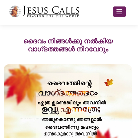
ദൈവം നിങ്ങൾക്കു നൽകിയ
വാഗ്‌ദത്തങ്ങൾ നിറവേറും