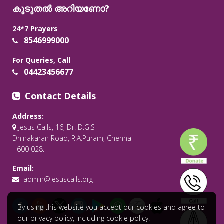
കൂടുതൽ അറിയണോ?
24*7 Prayers
8546999000
For Queries, Call
04423456677
Contact Details
Address:
Jesus Calls, 16, Dr. D.G.S
Dhinakaran Road, R.A.Puram, Chennai
- 600 028.
Email:
admin@jesuscalls.org
By using this website you accept our cookies and agree to
our privacy policy, including cookie policy.