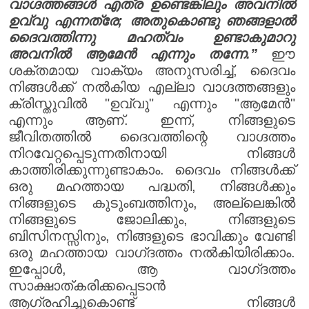
വാഗ്ദത്തങ്ങൾ എത്ര ഉണ്ടെങ്കിലും അവനിൽ
ഉവ്വു എന്നത്രേ; അതുകൊണ്ടു ഞങ്ങളാൽ
ദൈവത്തിന്നു മഹത്വം ഉണ്ടാകുമാറു
അവനിൽ ആമേൻ എന്നും തന്നേ.”
ഈ
ശക്തമായ വാക്യം അനുസരിച്ച്, ദൈവം
നിങ്ങൾക്ക് നൽകിയ എല്ലാ വാഗ്ദത്തങ്ങളും
ക്രിസ്തുവിൽ "ഉവ്വു" എന്നും "ആമേൻ"
എന്നും ആണ്. ഇന്ന്, നിങ്ങളുടെ
ജീവിതത്തിൽ ദൈവത്തിന്റെ വാഗ്ദത്തം
നിറവേറ്റപ്പെടുന്നതിനായി നിങ്ങൾ
കാത്തിരിക്കുന്നുണ്ടാകാം. ദൈവം നിങ്ങൾക്ക്
ഒരു മഹത്തായ പദ്ധതി, നിങ്ങൾക്കും
നിങ്ങളുടെ കുടുംബത്തിനും, അല്ലെങ്കിൽ
നിങ്ങളുടെ ജോലിക്കും, നിങ്ങളുടെ
ബിസിനസ്സിനും, നിങ്ങളുടെ ഭാവിക്കും വേണ്ടി
ഒരു മഹത്തായ വാഗ്‌ദത്തം നൽകിയിരിക്കാം.
ഇപ്പോൾ, ആ വാഗ്‌ദത്തം
സാക്ഷാത്കരിക്കപ്പെടാൻ
ആഗ്രഹിച്ചുകൊണ്ട് നിങ്ങൾ