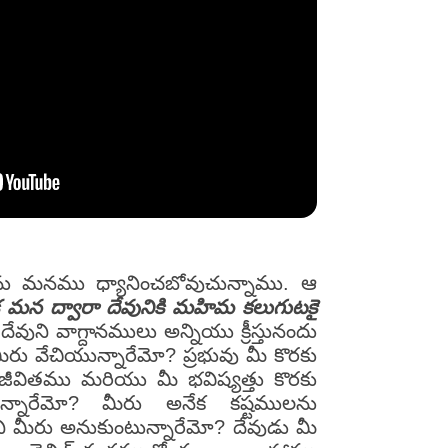
మును మనము ధ్యానించబోవుచున్నాము. ఆ
నుక మన ద్వారా దేవునికి మహిమ కలుగుటకై
ని వాగ్దానములు అన్నియు క్రీస్తునందు
మీరు వేచియున్నారేమో? ప్రభువు మీ కొరకు
జీవితము మరియు మీ భవిష్యత్తు కొరకు
న్నారేమో? మీరు అనేక కష్టములను
ి మీరు అనుకుంటున్నారేమో? దేవుడు మీ