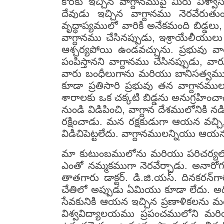
కొరకు ఇచ్చిన వాగ్దానముపై మీరు విశ్వ
దేవుడు ఇచ్చిన వాగ్దానము నెరవేరుత
వృద్ధాప్యములో వారికి అనేకమంది బిడ్డలు,
వాగ్దానము చేసినప్పుడు, ఇశ్రాయేలీయులు
ఆశ్చర్యపోయి ఉండవచ్చును. ప్రభువు వారి
పంపిస్తానని వాగ్దానము చేసినప్పుడు, వ
వారు బంధీలుగాను మరియు బానిసత్వములో 
కూడా ప్రతిసారి ప్రభువు తన వాగ్దాన
శారాలకు ఒక చక్కటి బిడ్డను అనుగ్రహించ
నుండి విడిపించి, వాగ్దాన దేశములోనికి 
రక్షించాడు. మన రక్షకుడుగా ఆయన వచ్చి
విడిచిపెట్టలేదు. వాగ్దానములన్నియు ఆయన
మా కుటుంబములోను మరియు పరిచర్యలో క
ఎంతో నమ్మకముగా నెరవేర్చాడు. అనారో
తాతగారు డాక్టర్. డి.జి.యస్. దినకరన్‌
చేతిలో అప్పుడు ఏమియు కూడా లేదు. అది 
సేవకునికి ఆయన ఇచ్చిన ప్రణాళికలను మ
విశ్వవిద్యాలయము ప్రపంచములోని మరి