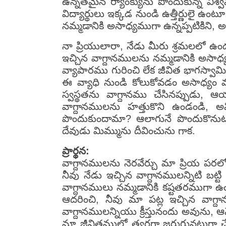
ఉన్నతమైన ర్యాంక్యును పొందుకున్న వి
విద్యార్థులు ఇక్కడ నుండి ఉత్తీర్ణులై
నమ్మడానికి అసాధ్యముగా ఉన్నప్పటికిని, అ
నా ప్రియులారా, నేడు మీరు శ్రమలలో ఉండ
ఇచ్చిన వాగ్దానములను నమ్మడానికి అసాధ్య
వ్యాపారము గురించి లేక జీవిత భాగస్వా
ఈ వ్యాధి నుండి కోలుకోవడం అసాధ్యం 
స్వస్థతను వాగ్దానము చేసినప్పుడు, ఆ
వాగ్దానములను హత్తుకొని ఉండండి, అవ
పొందుకుందామా? ఆలాగునే పొందుకొనుటకు
దేవుడు మిమ్మును దీవించును గాక.
ప్రార్థన:
వాగ్దానములను నెరవేర్చు మా ప్రియ పరలో
నీవు నేడు ఇచ్చిన వాగ్దానములన్నిటి బట్
వాగ్దానములు నమ్మడానికి కష్టతరముగా ఉ
ఆదరించి, నీవు మా పట్ల ఇచ్చిన వాగ్ద
వాగ్దానములన్నియు క్రీస్తునందు అవును
మా జీవితములో త్వరగా జరుగునట్లుగా 