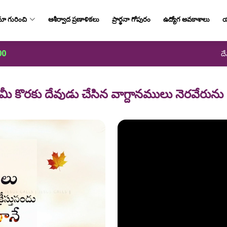
ా గురించి
ఆశీర్వాద ప్రణాళికలు
ప్రార్థనా గోపురం
ఉద్యోగ అవకాశాలు
య
00
దే
మీ కొరకు దేవుడు చేసిన వాగ్దానములు నెరవేరును