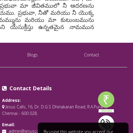
. ప్రభువా మా జీవితములో నీ ఆదరణను
ించుము. ప్రభువా, నీతో మరియు నీ యొక్క
ు మమ్మును మరియు మా కుటుంబమును
 యేసుక్రీస్తు ఉన్నతమైన నామమున
Blogs
Contact
Contact Details
Address:
Jesus Calls, 16, Dr. D.G.S Dhinakaran Road, R.A.Puram,
Chennai - 600 028.
Email:
admin@jesuscalls.org
By using this website you accept our