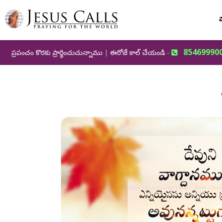
మ
85469990
ప్రపంచం కొరకు ప్రార్థించుచున్నాము | ఈరోజే కాల్ చేయండి -