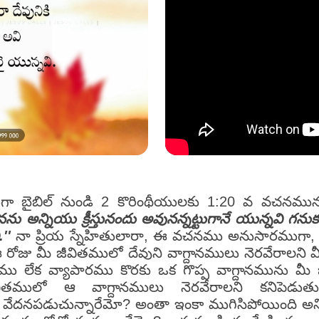
ానముగా బైబిల్ నుండి 2 కొరింథీయులకు 1:20 వ వచన
ౖనను అన్నియు క్రీస్తునందు అవునన్నట్టుగానే యున్నవి గ
.''
నా ప్రియ స్నేహితులారా, ఈ వచనము అనుసారముగా, దేవు
 ఈ రోజు మీ జీవితములో దేవుని వాగ్దానములు నెరవేరాలని 
 లేక వ్యాపారము కొరకు ఒక గొప్ప వాగ్దానమును మీ 
ితములో ఆ వాగ్దానములు నెరవేరాలని కనిపెడుతు
, వేదనపడుచున్నారేమో? అంతా ఇంకా ముగిసిపోయింది అన