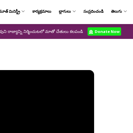
ూత్‌ మినిస్ట్రీ
కార్యక్రమాలు
బ్లాగులు
సంప్రదించండి
తెలుగు
వుని రాజ్యాన్ని నిర్మించుటలో మాతో చేతులు కలపండి
Donate Now