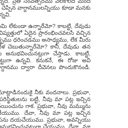
్నది. ప్రతి సంవత్సరము వేలకొలది మంది
వు చెప్పిన వాగ్దానములన్నియు కూడా మనకు
్నవి.
ి లేకుండా ఉన్నారేమో? కాబట్టి, దేవుడు
ష్యత్తులో ఏదైన ప్రారంభించవలసి వచ్చిన
 గర్భము ధరించడము అసాధ్యము, లేక మీరు
ళ చెబుతున్నారేమో? కానీ, దేవుడు తన
అనుభవించునట్లుగా చేస్తాడు. కాబట్టి,
ట్టుగా ఉన్నవి. కనుకనే, ఈ రోజు అవి
గ్దానము ద్వారా దీవెనలు పొందుకొనండి.
ాట్లాడినందుకై నీకు వందనాలు. ప్రభువా,
ిస్థితులను బట్టి, నీవు మా పట్ల ఇచ్చిన
దయించును గాక. ప్రభువా, నీవు మమ్మును
గజేయుము. దేవా, నీవు మా పట్ల ఇచ్చిన
ి కృపను దయచేయుము. ప్రభువా, అవన్నియు
అనుభవించునట్లుగా చేయుము. దేవా, మా