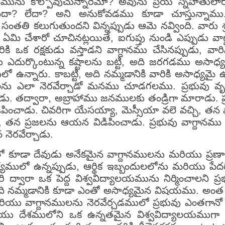
ాసమును కోల్పోవుచున్నారేమో? అవును ప్రియ స్నేహితులార
ుందా? లేదా? అని అనుకోవడము కూడా చూస్తున్నాము. శ
 సంతతి కలుగుతుందని విన్నప్పుడు ఆమె నవ్వింది. వారు శ్ర
 ఏమి చేశారో చూచినట్లయితే, ఐగుప్తు నుండి ఎప్పుడు వాగ
కి ఒక రక్షకుడు వస్తాడని వాగ్దానము చేసినప్పుడు, వారి
ారు ఎదుర్కొంటున్న కష్టాలను బట్టి, అది జరగడము అసాధ
ఉన్నారు. కాబట్టి, అది నమ్మడానికి వారికి అసాధ్యమై 
ములను ఎలా నెరవేర్చాడో మనము చూడగలము. ప్రభువు వ
ాడు. తద్వారా, అబ్రాహాము జనములకు తండ్రిగా మారాడు. 
నడిపించాడు. చివరిగా యేసయ్యా, మెస్సీయా వలె వచ్చి, తన 
, తన ప్రజలను ఆయన విడిపించాడు. ప్రభువు వాగ్దానము చ
 నెరవేర్చాడు.
ూడా దేవుడు అనేకమైన వాగ్దానములను మరియు ప్రణాళిక
గ్యములో ఉన్నప్పుడు, ఆర్థిక ఇబ్బందులలోను మరియు ప
గారి ద్వారా ఒక పెద్ద విశ్వవిద్యాలయమును నిర్మించాలని
నమ్మడానికి కూడా ఎంతో అసాధ్యమైన విషయము. అంత పెద్ద ప
రియు వాగ్దానములను నెరవేర్చడములో ప్రభువు ఎంతగానో
యు దేశములోని ఒక ఉన్నతమైన విశ్వవిద్యాలయముగా 