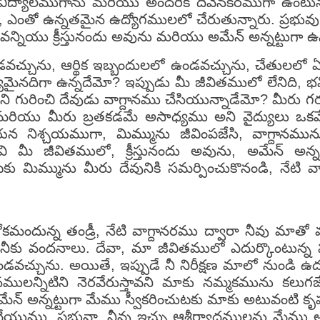
శ్వవిద్యాలముగాను మరియు అందరికి దీవెనకరముగా ఉంటున
 ఉంటూ, ఎంతో ఉన్నతమైన ఉద్యోగములలో చేరుతున్నారు. ప్రభు
వన్నియు క్రీస్తునందు అవును మరియు అమేన్ అన్నట్టుగా ఉన
వచ్చును, ఆర్థిక ఇబ్బందులలో ఉండవచ్చును, చేతులలో ఏమ
మైనదిగా ఉన్నదేమో? ఇప్పుడు మీ జీవితములో లేనిది, భవి
మిని గురించి దేవుడు వాగ్దానము చేసియున్నాడేమో? మీరు
మరియు మీరు బ్రతకడమే అసాధ్యము అని వైద్యులు ఒకవే
యన నిశ్చయముగా, మిమ్మును జీవింపజేసి, వాగ్దానమును 
ి మీ జీవితములో, క్రీస్తునందు అవును, అమేన్ అన్న
 మిమ్మును మీరు దేవునికి సమర్పించుకొనండి, నేటి వా
కమందున్న తండ్రీ, నేటి వాగ్దానరము ద్వారా నీవు మాతో మ
టి నీకు వందనాలు. దేవా, మా జీవితములో ఎదుర్కొంటున్న పర
ండవచ్చును. అయితే, ఇప్పుడే నీ నిరీక్షణ మాలో నుండి ఉ
ానములన్నిటిని నెరవేరుస్తావని మాకు నమ్మకమును కలు
, ఆమేన్ అన్నట్టుగా మేము స్వీకరించుటకు మాకు అటువంట
చేయుము. ప్రభువా, నీవు ఇచ్చు ఆశీర్వాదములను మేము 