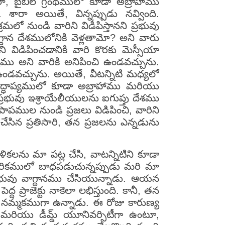
ా, బైబిల్ గ్రంథములో కూడా అబ్రాహాము
ారా అయితే, విన్నప్పుడు నవ్వింది.
మలో నుండి వారిని విడిపిస్తానని ప్రభువు
్దాన దేశములోనికి వెళ్లతామో? అని వారు
ని విడిపించడానికి వారి కొరకు మెస్సీయా
్యము అని వారికి అనిపించి ఉండవచ్చును.
ఉండవచ్చును. అయితే, వీటన్నిటి మధ్యలో
ృద్ధాప్యములో కూడా అబ్రాహాము మరియు
ప్రభువు ఇశ్రాయేలీయులను ఐగుప్తు దేశము
పాపముల నుండి ప్రజలు విడిపించి, వారిని
ేసిన ప్రతిసారి, తన ప్రజలను ఎన్నడును
లను మా పట్ల చేసి, వాటన్నిటిని కూడా
ేదరికములో బాధపడుచున్నప్పుడు మరి మా
 ప్రభువు వాగ్దానము చేసియున్నాడు. ఆయన
్రాజెక్టు నాకెలా లభిస్తుంది. కానీ, తన
 నమ్మకముగా ఉన్నాడు. ఈ రోజు కారుణ్య
మరియు డీమ్డ్ యూనివర్సిటీగా ఉంటూ,