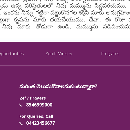
ు ఉన్న పరిస్థితులలో నీవు మమ్మును సిద్ధపరచుము
కను నిన్ను గట్టిగా పట్టుకొనగల శక్తిని మాకు అనుగ్రహ
నట్లుగా కృపను మాకు దయచేయుము. దేవా, ఈ రోజ
ీవు మాకు తోడుగా ఉండి, మమ్మును నడిపించుమని
Opportunities
Youth Ministry
Programs
మరింత తెలుసుకోవాలనుకుంటున్నారా?
24*7 Prayers
8546999000
For Queries, Call
04423456677