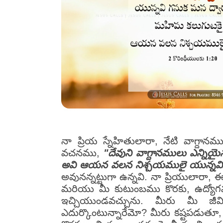
నా ప్రియ స్నేహితులారా, నేటి వాగ్ద
వచనము,
"దేవుని వాగ్దానములు ఎన్నియె
అవి ఆయన వలన నిశ్చయములై యున్నవి
అవునన్నట్టుగా ఉన్నవి. నా ప్రియులారా,
మరియు మీ కుటుంబము కొరకు, ఉద్యోగము
ఇచ్చియుండవచ్చును. మీరు మీ జీవ
ఎదుర్కొంటున్నారేమో? మీరు కష్టపడుతూ