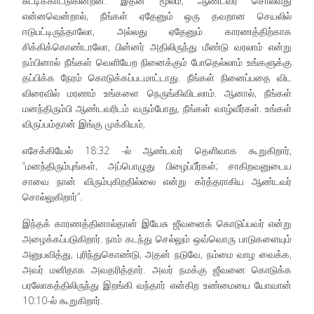
சுட்டிக்காட்டுகின்றன. இதன் மூலம், ஆண்டவர் சொல்வது
என்னவென்றால், நீங்கள் ஏதேனும் ஒரு தவறான செயலில்
ஈடுபட்டிருந்தாலோ, அல்லது ஏதேனும் காரணத்திற்காக
சிக்கிக்கொண்டாலோ, பின்னர் அதிலிருந்து மீண்டு வரலாம் என்று
நம்பினால் நீங்கள் வெளியேற நினைக்கும் போதெல்லாம் உங்களுக்கு
தப்பிக்க நேரம் கொடுக்கப்படமாட்டாது. நீங்கள் நினைப்பதை விட
விரைவில் மரணம் உங்களை நெருங்கிவிடலாம். ஆனால், நீங்கள்
மனந்திரும்பி ஆண்டவரிடம் வரும்போது, நீங்கள் வாழ்வீர்கள். உங்கள்
விருப்பம்தான் இங்கு முக்கியம்,
எசேக்கியேல் 18:32 -ல் ஆண்டவர் தெளிவாக கூறுகிறார்,
“மனந்திரும்புங்கள், அப்பொழுது பிழைப்பீர்கள்; சாகிறவனுடைய
சாவை நான் விரும்புகிறதில்லை என்று கர்த்தராகிய ஆண்டவர்
சொல்லுகிறார்”.
இந்தக் காரணத்தினால்தான் இயேசு ஜீவனைக் கொடுப்பவர் என்று
அழைக்கப்படுகிறார். நாம் கடந்து செல்லும் ஒவ்வொரு பாடுகளையும்
அனுபவித்து, புரிந்துகொண்டு, அதன் நடுவே, நம்மை வாழ வைக்க,
அவர் மனிதாக அவதரித்தார். அவர் நமக்கு ஜீவனை கொடுக்க
பரலோகத்திலிருந்து இறங்கி வந்தார் என்கிற உண்மையை யோவான்
10:10-ல் கூறுகிறார்.