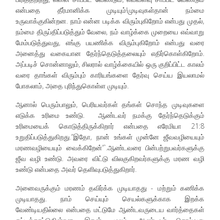
என்பதை தீர்மானிக்க முடியும்!முடிவுகள்தான் நம்மை
உருவாக்குகின்றன. நாம் என்ன படிக்க விரும்புகிறோம் என்பது முதல்,
நம்மை திருப்திப்படுத்தும் வேலை, நம் வாழ்க்கை முறையை எவ்வாறு
மேம்படுத்துவது, எங்கு பயணிக்க விரும்புகிறோம் என்பது வரை
அனைத்து வகையான தேர்ந்தெடுத்தலையும் எதிர்கொள்கிறோம்.
அப்படிச் சொன்னாலும், சிலரால் வாழ்க்கையில் ஒரு குறிப்பிட்ட காலம்
வரை தாங்கள் விரும்பும் காரியங்களை தேர்வு செய்ய இயலாமல்
போகலாம், அதை புரிந்துகொள்ள முடியும்.
ஆனால் பெரும்பாலும், பெரியவர்கள் தங்கள் சொந்த முடிவுகளை
எடுக்க உரிமை உண்டு. ஆண்டவர் நமக்கு தேர்ந்தெடுக்கும்
உரிமையைக் கொடுத்திருக்கிறார் என்பதை எரேமியா 21:8
உறுதிப்படுத்துகிறது.”இதோ, நான் உங்கள் முன்னே ஜீவவழியையும்
மரணவழியையும் வைக்கிறேன்”`.ஆண்டவரை பின்பற்றுபவர்களுக்கு
ஜீவ வழி உண்டு. அவரை விட்டு விலகுகிறவர்களுக்கு மரண வழி
உண்டு என்பதை அவர் தெளிவுபடுத்துகிறார்.
அனைவருக்கும் மரணம் தவிர்க்க முடியாதது - மற்றும் கணிக்க
முடியாதது. நாம் செய்யும் செயல்களுக்காக இறக்க
வேண்டியதில்லை என்பதை மட்டுமே ஆண்டவருடைய வார்த்தைகள்