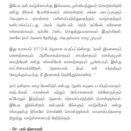
இயேசு ஏன் வாழ்க்கைக்கு இவ்வளவு முக்கியத்துவம் கொடுக்கிறார்
என்று நீங்கள் யோசிக்கலாம். ஏனென்றால், எல்லா படைப்புகளும்
அவருடைய நாமத்தை மகிமைப்படுத்துவதற்கும், வாழ்வதற்கும்
உண்டாக்கப்பட்டது. அவர் ஆண்டவர். அவர் நம்மேல் கரிசனை
உள்ளவராகவும், நம்மில் அன்பு செலுத்துபவராகவும் இருக்கிறார்.
எனவே நாம் அவரை நேசித்து, அவருக்காக வாழ முடியும்.
இது உபாகமம் 30:19-ல் அழகாக கூறப்பட்டுள்ளது. “நான் ஜீவனையும்
மரணத்தையும், ஆசீர்வாதத்தையும் சாபத்தையும் உனக்குமுன்
வைத்தேன் என்று உங்கள்மேல் வானத்தையும் பூமியையும் இன்று
சாட்சிவைக்கிறேன்; ஆகையால், நீயும் உன் சந்ததியும்
பிழைக்கும்படிக்கு, நீ ஜீவனைத் தெரிந்துகொண்டு…”
நாம் நன்றாக வாழ வேண்டும் என்பது ஆண்டவருடைய விருப்பமாகும்.
கஷ்டங்கள், சவால்கள் மற்றும் பிரச்சனைகள் எல்லோருக்கும்
எப்போதும் இருக்கும். ஆனால், உற்சாகப்படுத்திக் கொள்ளுங்கள்.
இயேசு ஜீவிக்கிறார் என்பதால் நீங்களும் வாழ்வீர்கள் என்று
உங்களுக்கு நீங்களே சொல்லிக் கொள்ளுங்கள். கவலைப்படுவதை
நிறுத்து. வாழ்க்கையைத் தேர்ந்தெடு.
- Dr. பால் தினகரன்