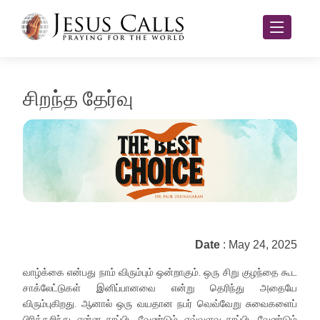
சிறந்த தேர்வு
Date
: May 24, 2025
வாழ்க்கை என்பது நாம் விரும்பும் ஒன்றாகும். ஒரு சிறு குழந்தை கூட
சாக்லேட்டுகள் இனிப்பானவை என்று தெரிந்து அதையே
விரும்புகிறது. ஆனால் ஒரு வயதான நபர் வெவ்வேறு சுவைகளைப்
பிரித்தறிந்து, என்ன சாப்பிட வேண்டும், எவ்வளவு சாப்பிட வேண்டும்