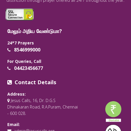
distinction through prayer offered all 24/7 throughout the year.
மேலும் அறிய வேண்டுமா?
24*7 Prayers
8546999000
For Queries, Call
04423456677
Contact Details
Address:
Jesus Calls, 16, Dr. D.G.S
Dhinakaran Road, R.A.Puram, Chennai
- 600 028.
Email:
admin@jesuscalls.org