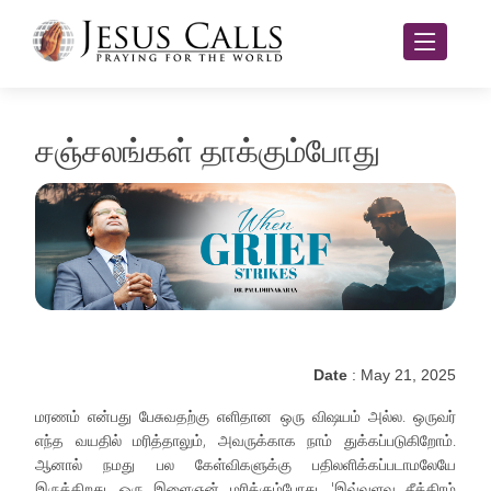
சஞ்சலங்கள் தாக்கும்போது
Date
: May 21, 2025
மரணம் என்பது பேசுவதற்கு எளிதான ஒரு விஷயம் அல்ல. ஒருவர்
எந்த வயதில் மரித்தாலும், அவருக்காக நாம் துக்கப்படுகிறோம்.
ஆனால் நமது பல கேள்விகளுக்கு பதிலளிக்கப்படாமலேயே
இருக்கிறது. ஒரு இளைஞன் மரிக்கும்போது, 'இவ்வளவு சீக்கிரம்