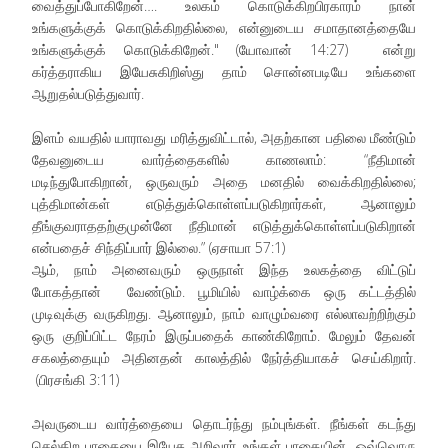
வைத்துப்போகிறேன்…. உலகம் கொடுக்கிறபிரகாரம் நான்
உங்களுக்குக் கொடுக்கிறதில்லை, என்னுடைய சமாதானத்தையே
உங்களுக்குக் கொடுக்கிறேன்." (யோவான் 14:27) என்று
கர்த்தராகிய இயேசுகிறிஸ்து தாம் சொன்னபடியே உங்களை
ஆறுதல்படுத்துவார்.
இளம் வயதில் யாராவது மரித்துவிட்டால், அதற்கான பதிலை மீண்டும்
தேவனுடைய வார்த்தைகளில் காணலாம்: “நீதிமான்
மடிந்துபோகிறான், ஒருவரும் அதை மனதில் வைக்கிறதில்லை;
புத்திமான்கள் எடுத்துக்கொள்ளப்படுகிறார்கள், ஆனாலும்
தீங்குவராததற்குமுன்னே நீதிமான் எடுத்துக்கொள்ளப்படுகிறான்
என்பதைச் சிந்திப்பார் இல்லை.” (ஏசாயா 57:1)
ஆம், நாம் அனைவரும் ஒருநாள் இந்த உலகத்தை விட்டுப்
போகத்தான் வேண்டும். பூமியில் வாழ்க்கை ஒரு கட்டத்தில்
முடிவுக்கு வருகிறது. ஆனாலும், நாம் வாழும்வரை எல்லாவற்றிற்கும்
ஒரு குறிப்பிட்ட நேரம் இருப்பதைக் காண்கிறோம். மேலும் தேவன்
சகலத்தையும் அதினதன் காலத்தில் நேர்த்தியாகச் செய்கிறார்.
(பிரசங்கி 3:11)
அவருடைய வார்த்தையை தொடர்ந்து நம்புங்கள். நீங்கள் கடந்து
செல்கிற பாதையை இயேசு அறிவார். உங்கள் பாதையின் ஒவ்வொரு