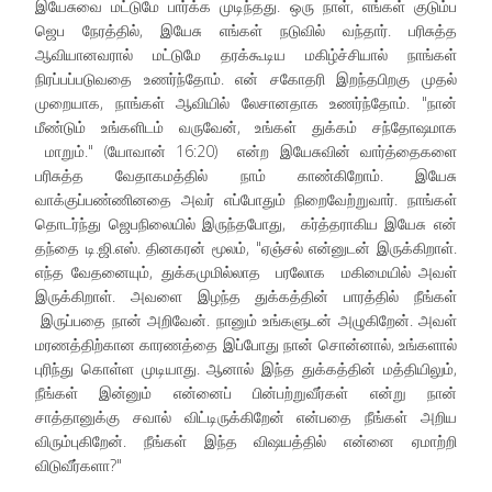
இயேசுவை மட்டுமே பார்க்க முடிந்தது. ஒரு நாள், எங்கள் குடும்ப
ஜெப நேரத்தில், இயேசு எங்கள் நடுவில் வந்தார். பரிசுத்த
ஆவியானவரால் மட்டுமே தரக்கூடிய மகிழ்ச்சியால் நாங்கள்
நிரப்பப்படுவதை உணர்ந்தோம். என் சகோதரி இறந்தபிறகு முதல்
முறையாக, நாங்கள் ஆவியில் லேசானதாக உணர்ந்தோம். "நான்
மீண்டும் உங்களிடம் வருவேன், உங்கள் துக்கம் சந்தோஷமாக
மாறும்." (யோவான் 16:20) என்ற இயேசுவின் வார்த்தைகளை
பரிசுத்த வேதாகமத்தில் நாம் காண்கிறோம். இயேசு
வாக்குப்பண்ணினதை அவர் எப்போதும் நிறைவேற்றுவார். நாங்கள்
தொடர்ந்து ஜெபநிலையில் இருந்தபோது, கர்த்தராகிய இயேசு என்
தந்தை டி.ஜி.எஸ். தினகரன் மூலம், "ஏஞ்சல் என்னுடன் இருக்கிறாள்.
எந்த வேதனையும், துக்கமுமில்லாத பரலோக மகிமையில் அவள்
இருக்கிறாள். அவளை இழந்த துக்கத்தின் பாரத்தில் நீங்கள்
இருப்பதை நான் அறிவேன். நானும் உங்களுடன் அழுகிறேன். அவள்
மரணத்திற்கான காரணத்தை இப்போது நான் சொன்னால், உங்களால்
புரிந்து கொள்ள முடியாது. ஆனால் இந்த துக்கத்தின் மத்தியிலும்,
நீங்கள் இன்னும் என்னைப் பின்பற்றுவீர்கள் என்று நான்
சாத்தானுக்கு சவால் விட்டிருக்கிறேன் என்பதை நீங்கள் அறிய
விரும்புகிறேன். நீங்கள் இந்த விஷயத்தில் என்னை ஏமாற்றி
விடுவீர்களா?"