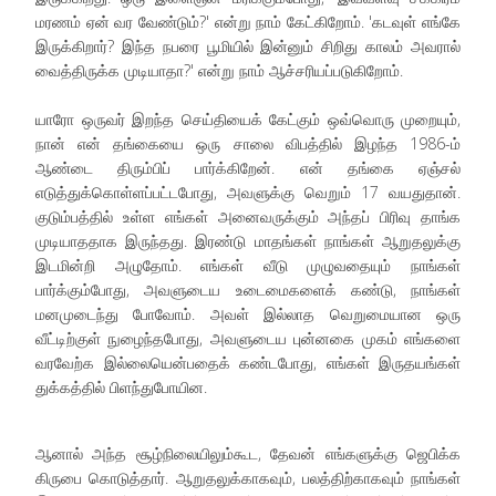
மரணம் ஏன் வர வேண்டும்?' என்று நாம் கேட்கிறோம். 'கடவுள் எங்கே
இருக்கிறார்? இந்த நபரை பூமியில் இன்னும் சிறிது காலம் அவரால்
வைத்திருக்க முடியாதா?' என்று நாம் ஆச்சரியப்படுகிறோம்.
யாரோ ஒருவர் இறந்த செய்தியைக் கேட்கும் ஒவ்வொரு முறையும்,
நான் என் தங்கையை ஒரு சாலை விபத்தில் இழந்த 1986-ம்
ஆண்டை திரும்பிப் பார்க்கிறேன். என் தங்கை ஏஞ்சல்
எடுத்துக்கொள்ளப்பட்டபோது, அவளுக்கு வெறும் 17 வயதுதான்.
குடும்பத்தில் உள்ள எங்கள் அனைவருக்கும் அந்தப் பிரிவு தாங்க
முடியாததாக இருந்தது. இரண்டு மாதங்கள் நாங்கள் ஆறுதலுக்கு
இடமின்றி அழுதோம். எங்கள் வீடு முழுவதையும் நாங்கள்
பார்க்கும்போது, அவளுடைய உடைமைகளைக் கண்டு, நாங்கள்
மனமுடைந்து போவோம். அவள் இல்லாத வெறுமையான ஒரு
வீட்டிற்குள் நுழைந்தபோது, அவளுடைய புன்னகை முகம் எங்களை
வரவேற்க இல்லையென்பதைக் கண்டபோது, எங்கள் இருதயங்கள்
துக்கத்தில் பிளந்துபோயின.
ஆனால் அந்த சூழ்நிலையிலும்கூட, தேவன் எங்களுக்கு ஜெபிக்க
கிருபை கொடுத்தார். ஆறுதலுக்காகவும், பலத்திற்காகவும் நாங்கள்