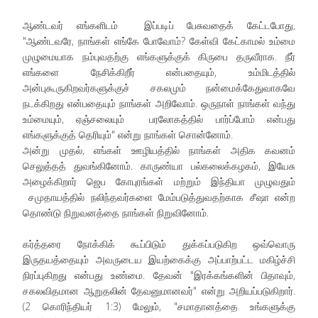
ஆண்டவர் எங்களிடம் இப்படிப் பேசுவதைக் கேட்டபோது,
"ஆண்டவரே, நாங்கள் எங்கே போவோம்? கேள்வி கேட்காமல் உம்மை
முழுமையாக நம்புவதற்கு எங்களுக்குக் கிருபை தருவீராக. நீர்
எங்களை நேசிக்கிறீர் என்பதையும், உம்மிடத்தில்
அன்புகூருகிறவர்களுக்குச் சகலமும் நன்மைக்கேதுவாகவே
நடக்கிறது என்பதையும் நாங்கள் அறிவோம். ஒருநாள் நாங்கள் வந்து
உம்மையும், ஏஞ்சலையும் பரலோகத்தில் பார்ப்போம் என்பது
எங்களுக்குத் தெரியும்" என்று நாங்கள் சொன்னோம்.
அன்று முதல், எங்கள் ஊழியத்தில் நாங்கள் அதிக கவனம்
செலுத்தத் துவங்கினோம். காருண்யா பல்கலைக்கழகம், இயேசு
அழைக்கிறார் ஜெப கோபுரங்கள் மற்றும் இந்தியா முழுவதும்
சமுதாயத்தில் நலிந்தவர்களை மேம்படுத்துவதற்காக சீஷா என்ற
தொண்டு நிறுவனத்தை நாங்கள் நிறுவினோம்.
கர்த்தரை நோக்கிக் கூப்பிடும் துக்கப்படுகிற ஒவ்வொரு
இருதயத்தையும் அவருடைய இயற்கைக்கு அப்பாற்பட்ட மகிழ்ச்சி
நிரப்புகிறது என்பது உண்மை. தேவன் "இரக்கங்களின் பிதாவும்,
சகலவிதமான ஆறுதலின் தேவனுமானவர்" என்று அறியப்படுகிறார்.
(2 கொரிந்தியர் 1:3) மேலும், "சமாதானத்தை உங்களுக்கு