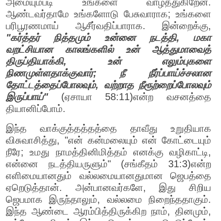
அமையும்படி உங்களை வாழ்த்துகிறேன்.
ஆண்டவர்தாமே உங்களோடு பேசுவாராக; உங்களை
பரிபூரணமாய் ஆசீர்வதிப்பாராக. இன்றைக்கு,
"கர்த்தர் நித்தமும் உன்னை நடத்தி, மகா
வறட்சியான காலங்களில் உன் ஆத்துமாவைத்
திருப்தியாக்கி, உன் எலும்புகளை
நிணமுள்ளதாக்குவார்; நீ நீர்ப்பாய்ச்சலான
தோட்டத்தைப்போலவும், வற்றாத நீரூற்றைப்போலவும்
இருப்பாய்"
(ஏசாயா 58:11)என்ற வசனத்தை
தியானிப்போம்.
இந்த வாக்குத்தத்தத்தை தாவீது உறுதியாக
விசுவாசித்து, "என் கன்மலையும் என் கோட்டையும்
நீரே; உமது நாமத்தினிமித்தம் எனக்கு வழிகாட்டி,
என்னை நடத்தியருளும்" (சங்கீதம் 31:3)என்ற
எளிமையானதும் வல்லமையானதுமான ஜெபத்தை
ஏறெடுத்தான். அன்பானவர்களே, இது சிறிய
ஜெபமாக இருந்தாலும், வல்லமை நிறைந்ததாகும்.
இந்த ஆண்டை ஆரம்பித்திருக்கிற நாம், தினமும்,