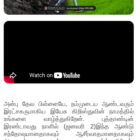
அன்பு தேவ பிள்ளையே, நம்முடைய ஆண்டவரும்
இரட்சகருமாகிய இயேசு கிறிஸ்துவின் நாமத்தில்
உங்களை வாழ்த்துகிறேன். புத்தாண்டின்
இரண்டாவது நாளில் (ஜனவரி 2)இந்த ஆண்டு
சந்தோஷமானதாகவும் ஆசீர்வாதமானதாகவும்