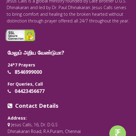
Jesus Calls is a global ministry founded by Late Brother D.G.S.
Dhinakaran and led by Dr. Paul Dhinakaran. Jesus Calls serves
to bring comfort and healing to the broken hearted without
distinction through prayer offered all 24/7 throughout the year.
மேலும் அறிய வேண்டுமா?
24*7 Prayers
8546999000
For Queries, Call
04423456677
Contact Details
Address:
Jesus Calls, 16, Dr. D.G.S
Dhinakaran Road, R.A.Puram, Chennai