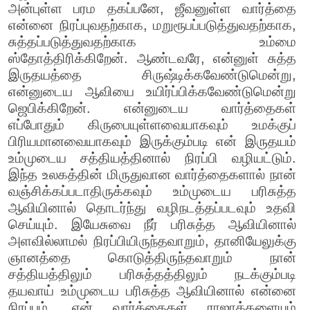
அன்புள்ள பரம தகப்பனே, ஜீவனுள்ள வார்த்தை
என்னை நிரப்புவதற்காக, மறுரூபப்படுத்துவதற்காக,
சுத்தப்படுத்துவதற்காக உம்மை
ஸ்தோத்திரிக்கிறேன். ஆண்டவரே, என்னுள் சுத்த
இருதயத்தை சிருஷ்டிக்கவேண்டுமென்று,
என்னுடைய ஆவியை உயிர்ப்பிக்கவேண்டுமென்று
ஜெபிக்கிறேன். என்னுடைய வார்த்தைகள்
எப்போதும் கிருபையுள்ளவையாகவும் உமக்குப்
பிரியமானவையாகவும் இருக்கும்படி என் இருதயம்
உம்முடைய சத்தியத்தினால் நிரப்பி வழியட்டும்.
இந்த உலகத்தின் மிருதுவான வார்த்தைகளால் நான்
வஞ்சிக்கப்படாதிருக்கவும் உம்முடைய பரிசுத்த
ஆவியினால் தொடர்ந்து வழிநடத்தப்படவும் உதவி
செய்யும். இயேசுவை நீர் பரிசுத்த ஆவியினால்
அளவில்லாமல் நிரப்பியிருந்தவாறும், தானியேலுக்கு
ஞானத்தை கொடுத்திருந்தவாறும் நான்
சத்தியத்திலும் பரிசுத்தத்திலும் நடக்கும்படி
தயவாய் உம்முடைய பரிசுத்த ஆவியினால் என்னை
நிரப்பும். என் வார்த்தைகள் ராஜாக்களையும்