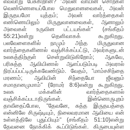
எவ்வாறு பேசுகிறான்? "அவன் வாயின் சொற்கள்
வெண்ணெயைப்போல மெதுவானவைகள், அவன்
இருதயமோ யுத்தம்; அவன் வார்த்தைகள்
எண்ணெயிலும் மிருதுவானவைகள், ஆனாலும்
அவைகள் உருவின பட்டயங்கள்" (சங்கீதம்
55:21)என்று தெளிவாகக் கூறுகிறது.
பலவேளைகளில் நாமும் அந்த மிருதுவான
வார்த்தைகளினால் வஞ்சிக்கப்பட்டு, அவர்களுடன்
உலகத்திற்குள் சென்றுவிடுகிறோம்; ஆகவே,
பரிசுத்த ஆவியினால் ஆளப்படும்படி அவரால்
நிரப்பப்பட்டிருக்கவேண்டும். வேதம், "மாம்சசிந்தை
மரணம்; ஆவியின் சிந்தையோ ஜீவனும்
சமாதானமுமாம்" (ரோமர் 8:6)என்று கூறுகிறது.
உலக மக்களின் வார்த்தைகளால்
வஞ்சிக்கப்படாதிருங்கள். இன்னொருபுறம்
தாவீதைப்போல, "தேவனே, சுத்த இருதயத்தை
என்னிலே சிருஷ்டியும், நிலைவரமான ஆவியை என்
உள்ளத்திலே புதுப்பியும்" (சங்கீதம் 51:10)என்று
தேவனை நோக்கிக் கூப்பிடுங்கள். கிருபையுள்ள