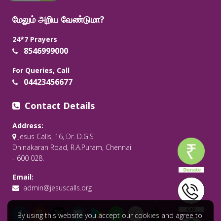
மேலும் அறிய வேண்டுமா?
24*7 Prayers
8546999000
For Queries, Call
04423456677
Contact Details
Address:
Jesus Calls, 16, Dr. D.G.S
Dhinakaran Road, R.A.Puram, Chennai
- 600 028.
Email:
admin@jesuscalls.org
By using this website you accept our cookies and agree to