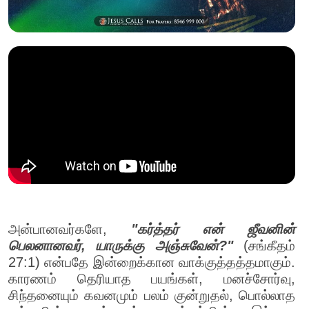
அன்பானவர்களே,
"கர்த்தர் என் ஜீவனின்
பெலனானவர், யாருக்கு அஞ்சுவேன்?"
(சங்கீதம்
27:1) என்பதே இன்றைக்கான வாக்குத்தத்தமாகும்.
காரணம் தெரியாத பயங்கள், மனச்சோர்வு,
சிந்தனையும் கவனமும் பலம் குன்றுதல், பொல்லாத