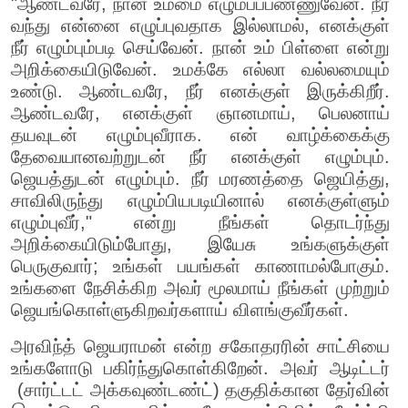
"ஆண்டவரே, நான் உம்மை எழும்பப்பண்ணுவேன். நீர்
வந்து என்னை எழுப்புவதாக இல்லாமல், எனக்குள்
நீர் எழும்பும்படி செய்வேன். நான் உம் பிள்ளை என்று
அறிக்கையிடுவேன். உமக்கே எல்லா வல்லமையும்
உண்டு. ஆண்டவரே, நீர் எனக்குள் இருக்கிறீர்.
ஆண்டவரே, எனக்குள் ஞானமாய், பெலனாய்
தயவுடன் எழும்புவீராக. என் வாழ்க்கைக்கு
தேவையானவற்றுடன் நீர் எனக்குள் எழும்பும்.
ஜெயத்துடன் எழும்பும். நீர் மரணத்தை ஜெயித்து,
சாவிலிருந்து எழும்பியபடியினால் எனக்குள்ளும்
எழும்புவீர்," என்று நீங்கள் தொடர்ந்து
அறிக்கையிடும்போது, இயேசு உங்களுக்குள்
பெருகுவார்; உங்கள் பயங்கள் காணாமல்போகும்.
உங்களை நேசிக்கிற அவர் மூலமாய் நீங்கள் முற்றும்
ஜெயங்கொள்ளுகிறவர்களாய் விளங்குவீர்கள்.
அரவிந்த் ஜெயராமன் என்ற சகோதரரின் சாட்சியை
உங்களோடு பகிர்ந்துகொள்கிறேன். அவர் ஆடிட்டர்
(சார்ட்டட் அக்கவுண்டண்ட்) தகுதிக்கான தேர்வின்