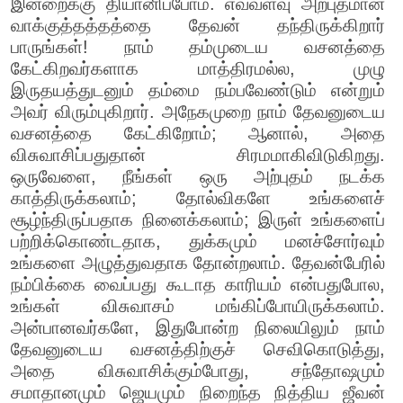
இன்றைக்கு தியானிப்போம். எவ்வளவு அற்புதமான
வாக்குத்தத்தத்தை தேவன் தந்திருக்கிறார்
பாருங்கள்! நாம் தம்முடைய வசனத்தை
கேட்கிறவர்களாக மாத்திரமல்ல, முழு
இருதயத்துடனும் தம்மை நம்பவேண்டும் என்றும்
அவர் விரும்புகிறார். அநேகமுறை நாம் தேவனுடைய
வசனத்தை கேட்கிறோம்; ஆனால், அதை
விசுவாசிப்பதுதான் சிரமமாகிவிடுகிறது.
ஒருவேளை, நீங்கள் ஒரு அற்புதம் நடக்க
காத்திருக்கலாம்; தோல்விகளே உங்களைச்
சூழ்ந்திருப்பதாக நினைக்கலாம்; இருள் உங்களைப்
பற்றிக்கொண்டதாக, துக்கமும் மனச்சோர்வும்
உங்களை அழுத்துவதாக தோன்றலாம். தேவன்பேரில்
நம்பிக்கை வைப்பது கூடாத காரியம் என்பதுபோல,
உங்கள் விசுவாசம் மங்கிப்போயிருக்கலாம்.
அன்பானவர்களே, இதுபோன்ற நிலையிலும் நாம்
தேவனுடைய வசனத்திற்குச் செவிகொடுத்து,
அதை விசுவாசிக்கும்போது, சந்தோஷமும்
சமாதானமும் ஜெயமும் நிறைந்த நித்திய ஜீவன்