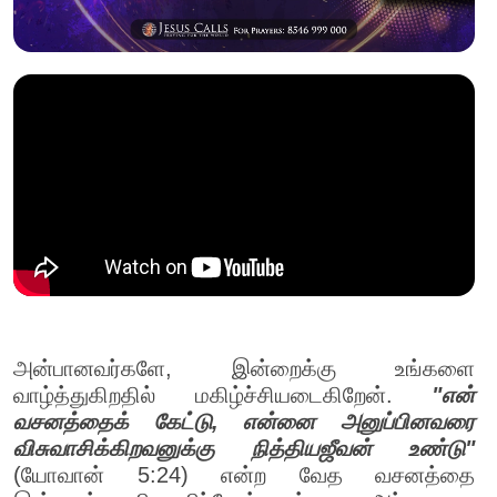
அன்பானவர்களே, இன்றைக்கு உங்களை
வாழ்த்துகிறதில் மகிழ்ச்சியடைகிறேன்.
"என்
வசனத்தைக் கேட்டு, என்னை அனுப்பினவரை
விசுவாசிக்கிறவனுக்கு நித்தியஜீவன் உண்டு"
(யோவான் 5:24) என்ற வேத வசனத்தை