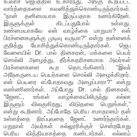
உபவாச ஜெபத்தில் உட்கார்ந்து, அங்கு கூறப்பட்ட
வார்த்தைகளை கவனித்துக்கொண்டிருந்தார்கள்.
"நான் தனிமையாக இருப்பதாக உணர்கிறேன்.
இருளுக்குள் கிடப்பதுபோல் உள்ளது.
உண்மையாகவே என் வாழ்க்கை மாறுமா? என்
பிரச்னைகளுக்கு முடிவு வருமா?" என்று தன்னைக்
குறித்து யோசித்துக்கொண்டிருந்தார்கள். ஜெப
வேளையில் Dr. பால் தினகரன், மக்களை பெயர்
சொல்லி அழைத்து, தீர்க்கதரிசனமாக அவர்கள்
பிரச்னைகளை கூற தொடங்கினார். "இவர்
அநேகருடைய பெயர்களை சொல்லி அழைக்கிறார்.
என் பெயரை எப்போதாவது அழைப்பாரா?" என்று
எண்ணினார்கள். அப்போது Dr. பால் தினகரன்,
"ஜேனட், உங்கள் வாழ்க்கையிலிருந்து எல்லா
இருளும் விலகுகிறது; விடுதலை பெறுங்கள்,"
என்று கூறினார். அப்போதே பெரிய சமாதானம் தன்
உள்ளத்தை நிரப்புவதை ஜேனட் உணர்ந்தார்கள்.
மறுநாள் அவர்கள் கல்லூரிக்குச் சென்றபோது
பெரிய வித்தியாசத்தை கண்டார்கள். எல்லாம்