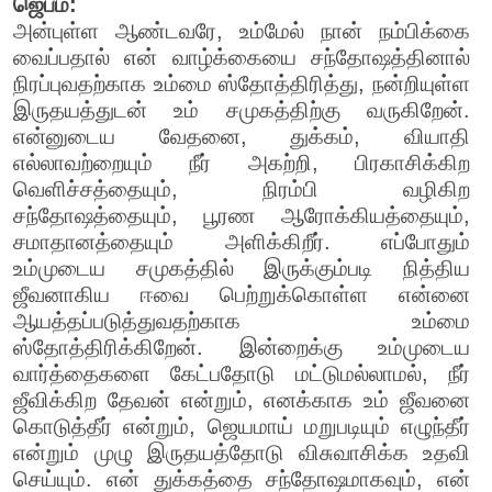
ஜெபம்:
அன்புள்ள ஆண்டவரே, உம்மேல் நான் நம்பிக்கை
வைப்பதால் என் வாழ்க்கையை சந்தோஷத்தினால்
நிரப்புவதற்காக உம்மை ஸ்தோத்திரித்து, நன்றியுள்ள
இருதயத்துடன் உம் சமுகத்திற்கு வருகிறேன்.
என்னுடைய வேதனை, துக்கம், வியாதி
எல்லாவற்றையும் நீர் அகற்றி, பிரகாசிக்கிற
வெளிச்சத்தையும், நிரம்பி வழிகிற
சந்தோஷத்தையும், பூரண ஆரோக்கியத்தையும்,
சமாதானத்தையும் அளிக்கிறீர். எப்போதும்
உம்முடைய சமுகத்தில் இருக்கும்படி நித்திய
ஜீவனாகிய ஈவை பெற்றுக்கொள்ள என்னை
ஆயத்தப்படுத்துவதற்காக உம்மை
ஸ்தோத்திரிக்கிறேன். இன்றைக்கு உம்முடைய
வார்த்தைகளை கேட்பதோடு மட்டுமல்லாமல், நீர்
ஜீவிக்கிற தேவன் என்றும், எனக்காக உம் ஜீவனை
கொடுத்தீர் என்றும், ஜெயமாய் மறுபடியும் எழுந்தீர்
என்றும் முழு இருதயத்தோடு விசுவாசிக்க உதவி
செய்யும். என் துக்கத்தை சந்தோஷமாகவும், என்