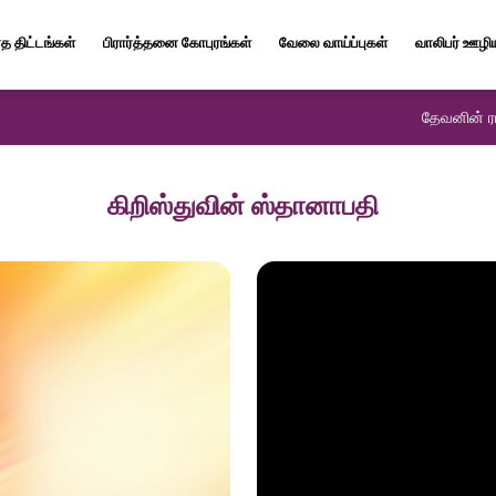
த திட்டங்கள்
பிரார்த்தனை கோபுரங்கள்
வேலை வாய்ப்புகள்
வாலிபர் ஊழி
தேவனின் ரா
கிறிஸ்துவின் ஸ்தானாபதி