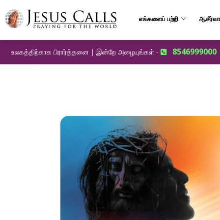
எங்களைப் பற்றி
ஆசீர்வா
8546999000
உலகத்திற்காக பிரார்த்தனை | இன்றே அழையுங்கள் -