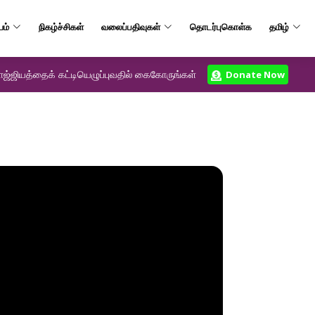
யம்
நிகழ்ச்சிகள்
வலைப்பதிவுகள்
தொடர்புகொள்க
தமிழ்
ஜ்ஜியத்தைக் கட்டியெழுப்புவதில் கைகோருங்கள்
Donate Now