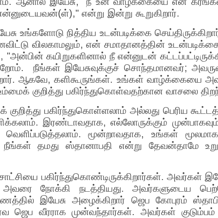
லாம். ஆனால் இயேசு, "நீ உன் வாழ்க்கையை என் கரங்கள
ன்னுடையவன்(ள்)," என்று இன்று கூறுகிறார்.
ேசு உங்களோடு நித்திய உடன்படிக்கை செய்திருக்கிறார
ைவிட்டு விலகாமலும், என் சமாதானத்தின் உடன்படிக்க
 "அன்பின் கயிறுகளினால் நீ என்னுடன் கட்டப்பட்டிருக்
்கிறோம். நீங்கள் இயேசுவுக்குச் சொந்தமானவர்; அவ
ிறார். ஆகவே, களிகூருங்கள். உங்கள் வாழ்க்கையை அவர
மைக் குறித்து பகிர்ந்துகொள்வதற்கான வாசலை திறந்த
் குறித்து பகிர்ந்துகொள்ளலாம் அல்லது பெரிய கூட்ட
ிக்கலாம். இரண்டாவதாக, எல்லோருக்கும் முன்பாகவும் 
 வெளிப்படுத்தலாம். மூன்றாவதாக, உங்கள் மூலமாக
 நீங்கள் தமது ஸ்தானாபதி என்று தேவன்தாமே உறுதிப
ட்சியை பகிர்ந்துகொண்டிருக்கிறார்கள். அவர்கள் இயே
அவரை நோக்கி நடத்தியது. அவர்களுடைய பெற்
த்தில் இயேசு அழைக்கிறார் ஜெப கோபுரம் ஸ்தாபிக
்வ ஜெப வீரராக முன்வந்தார்கள். அவர்கள் குடும்பம