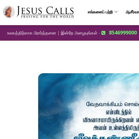
எங்களைப் பற்றி
ஆசீர்வா
8546999000
உலகத்திற்காக பிரார்த்தனை | இன்றே அழையுங்கள் -