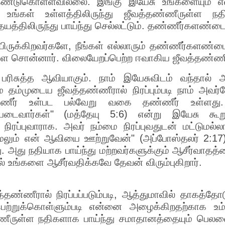
்டுகொள்ளவில்லை. இங்கு இயேசு உங்களையும் என்ன
 உங்கள் உள்ளத்திலிருந்து ஜீவத்தண்ணீருள்ள நத
த்திலிருந்து பாய்ந்து செல்லட்டும். தண்ணீர்களண்டை
ிருக்கிறவர்களே, நீங்கள் எல்லாரும் தண்ணீர்களண்டை
களை சொன்னார். விலையேறப்பெற்ற ஈவாகிய ஜீவத்தண்ணீ
பரிசுத்த ஆவியாகும். நாம் இயேசுவிடம் வந்தால்
மை தம்முடைய ஜீவத்தண்ணீரால் நிரப்பும்படி நாம் 
ண்ணீர் உள்பட பல்வேறு வகை தண்ணீர் உள்ளது. "
தியடைவார்கள்" (மத்தேயு 5:6) என்று இயேசு கூ
ிரப்புவாராக. அவர் நம்மை நிரப்புவதுடன் மட்டுமல்
மேலும் என் ஆவியை ஊற்றுவேன்" (அப்போஸ்தலர் 2:17
. அது நதியாக பாய்ந்து மற்றவர்களுக்கும் ஆசீர்வாதத
 உங்களை ஆசீர்வதிக்கவே தேவன் விரும்புகிறார்.
்ணீரால் நிரப்பப்படும்படி, ஆத்துமாவில் தாகத்தோடு 
்றுக்கொள்ளும்படி என்னை அழைக்கிறதற்காக உம்ம
ணீருள்ள நதிகளாக பாய்ந்து சமாதானத்தையும் பெலனைய