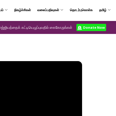
யம்
நிகழ்ச்சிகள்
வலைப்பதிவுகள்
தொடர்புகொள்க
தமிழ்
ஜ்ஜியத்தைக் கட்டியெழுப்புவதில் கைகோருங்கள்
Donate Now