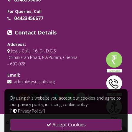
For Queries, Call
04423456677
Contact Details
Address:
Jesus Calls, 16, Dr. D.G.S
Dhinakaran Road, R.A.Puram, Chennai
- 600 028.
Email:
admin@jesuscalls.org
By using this website you accept our cookies and agree to
our privacy policy, including cookie policy.
[
Privacy Policy
]
© 2026 All Rights Reserved .
Jesus Calls - Praying for the World
Accept Cookies