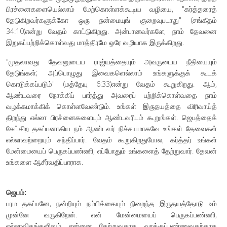
பிரச்னைகளையெல்லாம் மேற்கொள்ளக்கூடிய வழியை, "கர்த்தரைத்
தேடுகிறவர்களுக்கோ ஒரு நன்மையுங் குறைவுபடாது" (சங்கீதம்
34:10)என்று வேதம் காட்டுகிறது. அன்பானவர்களே, நாம் தேவனை
இறுகப்பற்றிக்கொள்வது மாத்திரமே ஒரே வழியாக இருக்கிறது.
"முதலாவது தேவனுடைய ராஜ்யத்தையும் அவருடைய நீதியையும்
தேடுங்கள்; அப்பொழுது இவைகளெல்லாம் உங்களுக்குக் கூடக்
கொடுக்கப்படும்" (மத்தேயு 6:33)என்று வேதம் கூறுகிறது. ஆம்,
ஆண்டவரை நோக்கிப் பார்த்து அவரைப் பற்றிக்கொள்வதை நாம்
வழக்கமாக்கிக் கொள்ளவேண்டும். உங்கள் இருதயத்தை விரிவாய்த்
திறந்து எல்லா பிரச்னைகளையும் ஆண்டவரிடம் கூறுங்கள். ஜெபத்தைக்
கேட்கிற தகப்பனாகிய நம் ஆண்டவர் நிச்சயமாகவே உங்கள் தேவைகள்
எல்லாவற்றையும் சந்திப்பார். வேதம் கூறுகிறதுபோல, கர்த்தர் உங்கள்
மேன்மையைப் பெருகப்பண்ணி, எப்போதும் உங்களைத் தேற்றுவார். தேவன்
உங்களை ஆசீர்வதிப்பாராக.
ஜெபம்:
பரம தகப்பனே, நன்றியும் நம்பிக்கையும் நிறைந்த இருதயத்தோடு உம்
முன்னே வருகிறேன். என் மேன்மையைப் பெருகப்பண்ணி,
எல்லாவிதங்களிலும் என்னை தேற்றுவதாக வாக்குப்பண்ணுவதற்காக