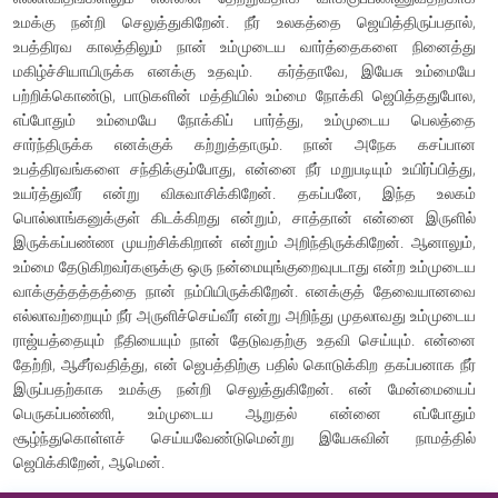
உமக்கு நன்றி செலுத்துகிறேன். நீர் உலகத்தை ஜெயித்திருப்பதால்,
உபத்திரவ காலத்திலும் நான் உம்முடைய வார்த்தைகளை நினைத்து
மகிழ்ச்சியாயிருக்க எனக்கு உதவும். கர்த்தாவே, இயேசு உம்மையே
பற்றிக்கொண்டு, பாடுகளின் மத்தியில் உம்மை நோக்கி ஜெபித்ததுபோல,
எப்போதும் உம்மையே நோக்கிப் பார்த்து, உம்முடைய பெலத்தை
சார்ந்திருக்க எனக்குக் கற்றுத்தாரும். நான் அநேக கசப்பான
உபத்திரவங்களை சந்திக்கும்போது, என்னை நீர் மறுபடியும் உயிர்ப்பித்து,
உயர்த்துவீர் என்று விசுவாசிக்கிறேன். தகப்பனே, இந்த உலகம்
பொல்லாங்கனுக்குள் கிடக்கிறது என்றும், சாத்தான் என்னை இருளில்
இருக்கப்பண்ண முயற்சிக்கிறான் என்றும் அறிந்திருக்கிறேன். ஆனாலும்,
உம்மை தேடுகிறவர்களுக்கு ஒரு நன்மையுங்குறைவுபடாது என்ற உம்முடைய
வாக்குத்தத்தத்தை நான் நம்பியிருக்கிறேன். எனக்குத் தேவையானவை
எல்லாவற்றையும் நீர் அருளிச்செய்வீர் என்று அறிந்து முதலாவது உம்முடைய
ராஜ்யத்தையும் நீதியையும் நான் தேடுவதற்கு உதவி செய்யும். என்னை
தேற்றி, ஆசீர்வதித்து, என் ஜெபத்திற்கு பதில் கொடுக்கிற தகப்பனாக நீர்
இருப்பதற்காக உமக்கு நன்றி செலுத்துகிறேன். என் மேன்மையைப்
பெருகப்பண்ணி, உம்முடைய ஆறுதல் என்னை எப்போதும்
சூழ்ந்துகொள்ளச் செய்யவேண்டுமென்று இயேசுவின் நாமத்தில்
ஜெபிக்கிறேன், ஆமென்.