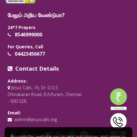
மேலும் அறிய வேண்டுமா?
24*7 Prayers
8546999000
For Queries, Call
04423456677
Contact Details
Address:
Jesus Calls, 16, Dr. D.G.S
Dhinakaran Road, R.A.Puram, Chennai
- 600 028.
Email:
admin@jesuscalls.org
By using this website you accept our cookies and agree to