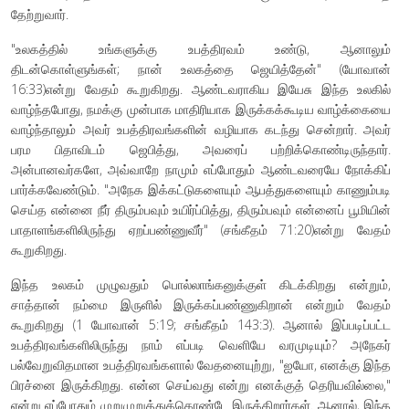
தேற்றுவார்.
"உலகத்தில் உங்களுக்கு உபத்திரவம் உண்டு, ஆனாலும்
திடன்கொள்ளுங்கள்; நான் உலகத்தை ஜெயித்தேன்" (யோவான்
16:33)என்று வேதம் கூறுகிறது. ஆண்டவராகிய இயேசு இந்த உலகில்
வாழ்ந்தபோது, நமக்கு முன்பாக மாதிரியாக இருக்கக்கூடிய வாழ்க்கையை
வாழ்ந்தாலும் அவர் உபத்திரவங்களின் வழியாக கடந்து சென்றார். அவர்
பரம பிதாவிடம் ஜெபித்து, அவரைப் பற்றிக்கொண்டிருந்தார்.
அன்பானவர்களே, அவ்வாறே நாமும் எப்போதும் ஆண்டவரையே நோக்கிப்
பார்க்கவேண்டும். "அநேக இக்கட்டுகளையும் ஆபத்துகளையும் காணும்படி
செய்த என்னை நீர் திரும்பவும் உயிர்ப்பித்து, திரும்பவும் என்னைப் பூமியின்
பாதாளங்களிலிருந்து ஏறப்பண்ணுவீர்" (சங்கீதம் 71:20)என்று வேதம்
கூறுகிறது.
இந்த உலகம் முழுவதும் பொல்லாங்கனுக்குள் கிடக்கிறது என்றும்,
சாத்தான் நம்மை இருளில் இருக்கப்பண்ணுகிறான் என்றும் வேதம்
கூறுகிறது (1 யோவான் 5:19; சங்கீதம் 143:3). ஆனால் இப்படிப்பட்ட
உபத்திரவங்களிலிருந்து நாம் எப்படி வெளியே வரமுடியும்? அநேகர்
பல்வேறுவிதமான உபத்திரவங்களால் வேதனையுற்று, "ஐயோ, எனக்கு இந்த
பிரச்னை இருக்கிறது. என்ன செய்வது என்று எனக்குத் தெரியவில்லை,"
என்று எப்போதும் முறுமுறுத்துக்கொண்டே இருக்கிறார்கள். ஆனால், இந்த