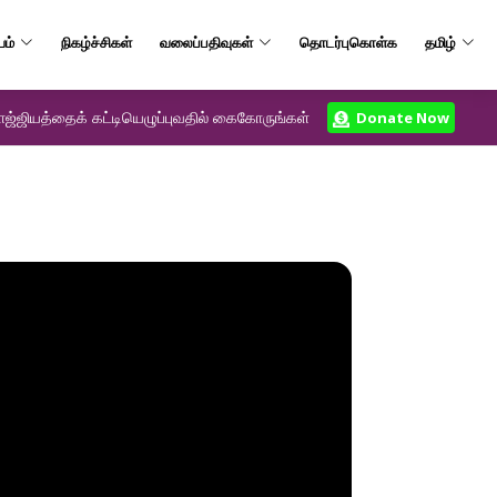
யம்
நிகழ்ச்சிகள்
வலைப்பதிவுகள்
தொடர்புகொள்க
தமிழ்
ஜ்ஜியத்தைக் கட்டியெழுப்புவதில் கைகோருங்கள்
Donate Now