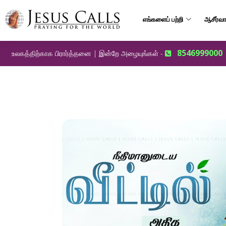
எங்களைப் பற்றி
ஆசீர்வா
8546999000
உலகத்திற்காக பிரார்த்தனை | இன்றே அழையுங்கள் -