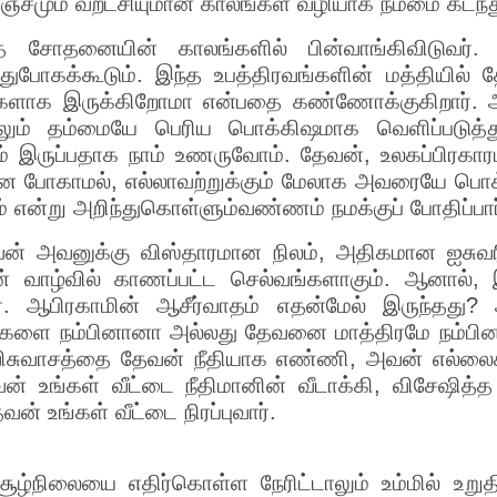
ஞ்சமும் வறட்சியுமான காலங்கள் வழியாக நம்மை கடந்த
்த சோதனையின் காலங்களில் பின்வாங்கிவிடுவர
ுபோகக்கூடும். இந்த உபத்திரவங்களின் மத்தியில்
ர்களாக இருக்கிறோமா என்பதை கண்ணோக்குகிறார். அ
ந்தாலும் தம்மையே பெரிய பொக்கிஷமாக வெளிப்படுத்த
ும் இருப்பதாக நாம் உணருவோம். தேவன், உலகப்பிரக
ின்னே போகாமல், எல்லாவற்றுக்கும் மேலாக அவரையே பொ
 என்று அறிந்துகொள்ளும்வண்ணம் நமக்குப் போதிப்பார
தேவன் அவனுக்கு விஸ்தாரமான நிலம், அதிகமான ஐச
் வாழ்வில் காணப்பட்ட செல்வங்களாகும். ஆனால், 
 ஆபிரகாமின் ஆசீர்வாதம் எதன்மேல் இருந்தது? அ
ளை நம்பினானா அல்லது தேவனை மாத்திரமே நம்பினா
ிசுவாசத்தை தேவன் நீதியாக எண்ணி, அவன் எல்ல
் உங்கள் வீட்டை நீதிமானின் வீடாக்கி, விசேஷித்த 
 உங்கள் வீட்டை நிரப்புவார்.
்நிலையை எதிர்கொள்ள நேரிட்டாலும் உம்மில் உறுதி