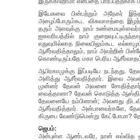
இருக்கிறோமா என்பதை பார்ப்பதற்காக ப
இயேசுவை பின்பற்றும் அநேகர் இந
அழைப்போரும்கூட விசுவாசத்தை இழந்த
தரும் அளவுக்கு நாம் உண்மையுள்ளவ
ஐசுவரியத்தில் நாம் குறைவுபட்டிரு
எதுவுமில்லாத நிலையிலும்கூட எல்லாம
ஆசீர்வதித்தாலும், நாம் அவற்றின் ப
கொண்டிருப்பதே மகா பெரிய ஆசீர்வாதம்
ஆபிரகாமுக்கு இப்படியே நடந்தது. 
அளித்து ஆசீர்வதித்தார். இவை அவன
முன்னர் தேவன் அவனை சோதித்தார்.
வைத்தானா? தேவன் கொடுத்த ஆஸ்திக
தேவனையே நம்பினான்; அவனது திடவ
ஆசீர்வதித்தார். அன்பானவர்களே, தேவன
கிருபை வேண்டுமென்று கேட்போமா? தேவன்
ஜெபம்:
அன்புள்ள ஆண்டவரே, நான் எவ்வித சூழ