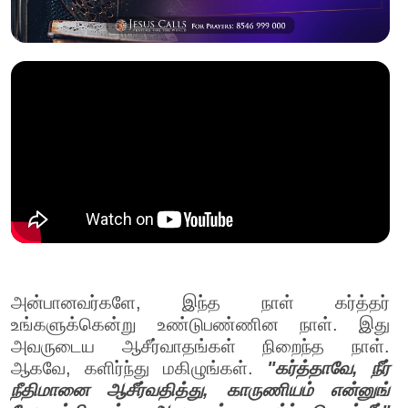
அன்பானவர்களே, இந்த நாள் கர்த்தர்
உங்களுக்கென்று உண்டுபண்ணின நாள். இது
அவருடைய ஆசீர்வாதங்கள் நிறைந்த நாள்.
ஆகவே, களிர்ந்து மகிழுங்கள்.
"கர்த்தாவே, நீர்
நீதிமானை ஆசீர்வதித்து, காருணியம் என்னுங்