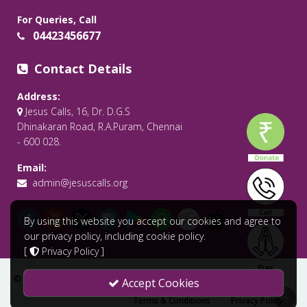
For Queries, Call
04423456677
Contact Details
Address:
Jesus Calls, 16, Dr. D.G.S
Dhinakaran Road, R.A.Puram, Chennai
- 600 028.
Email:
admin@jesuscalls.org
By using this website you accept our cookies and agree to
our privacy policy, including cookie policy.
[
Privacy Policy
]
© 2026 All Rights Reserved .
Jesus Calls - Praying for the World
Accept Cookies
Terms & Conditions
Privacy Policy