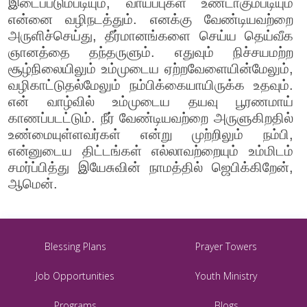
இடைப்படும்படியும், வாய்ப்புகள் உண்டாகும்படியும்
என்னை வழிநடத்தும். எனக்கு வேண்டியவற்றை
அருளிச்செய்து, தீர்மானங்களை செய்ய தெய்வீக
ஞானத்தை தந்தருளும். எதுவும் நிச்சயமற்ற
சூழ்நிலையிலும் உம்முடைய ஏற்றவேளையின்மேலும்,
வழிகாட்டுதல்மேலும் நம்பிக்கையாயிருக்க உதவும்.
என் வாழ்வில் உம்முடைய தயவு பூரணமாய்
காணப்படட்டும். நீர் வேண்டியவற்றை அருளுகிறதில்
உண்மையுள்ளவர்கள் என்று முற்றிலும் நம்பி,
என்னுடைய திட்டங்கள் எல்லாவற்றையும் உம்மிடம்
சமர்ப்பித்து இயேசுவின் நாமத்தில் ஜெபிக்கிறேன்,
ஆமென்.
Blessing Plans
Prayer Towers
Job Opportunities
Youth Ministry
Programs
Blogs