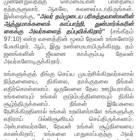
முன்னேறுவதற்கு செம்மையான பாதையை
தந்தருளுவார். ஆகவே, கவலைப்படாதிருங்கள்.
இன்றைக்கு,
"அவர் தம்முடைய பரிசுத்தவான்களின்
ஆத்துமாக்களைக் காப்பாற்றி, துன்மார்க்கரின்
கைக்கு அவர்களைத் தப்புவிக்கிறார்"
(சங்கீதம்
97:10) என்ற வசனத்தின் மூலம் தேவன் உங்களோடு
பேசுகிறார். ஆம், இது உண்மையாயிருக்கிறது. தம்
ஜனங்களின் ஜீவனை காக்கும்படி தேவன்
அவர்களோடிருக்கிறார்.
உங்களுக்குத் தீங்கு செய்ய முயற்சிக்கிறவர்களால்
நிந்தனையை, திகிலை, தாக்குதலை நீங்கள்
எதிர்கொள்ளலாம். ஒருவேளை தேவ ஊழியராகிய
உங்களையும் உங்கள் குடும்பத்தினரையும் திகில்
சூழ்ந்திருக்கலாம். நீங்கள் இயேசுவை
நேசிக்கிறதினால் உங்கள் உறவினர்களே உங்களுக்கு
எதிராய் பில்லிசூனியம் செய்திருக்கலாம்.
அன்பானவர்களே, தேவன் உங்கள் சூழ்நிலையை
காண்கிறார்; உங்களை பாதுகாப்பதற்கு அவர்