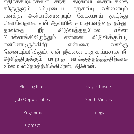
எதிர்க்கிறவர்களை சந்திப்பதற்கான தைரியத்தை
தந்தருளும். உம்முடைய பாதுகாப்பு என்னையும்
எனக்கு அன்பானோரையும் கேடகமாய் சூழ்ந்து
கொள்வதாக. என் ஆவியில் சமாதானத்தை தந்து,
தாவீதை நீர் விடுவித்ததுபோல எல்லா
பொல்லாங்கிலிருந்தும் என்னை விடுவிக்கும்படி
என்னோடிருக்கிறீர் என்பதை எனக்கு
நினைவுப்படுத்தும். என் ஜீவனை பாதுகாப்பதாக நீர்
அளித்திருக்கும் மாறாத வாக்குத்தத்தத்திற்காக
உம்மை ஸ்தோத்திரிக்கிறேன், ஆமென்.
Blessing Plans
Prayer Towers
Job Opportunities
Youth Ministry
Programs
Blogs
Contact