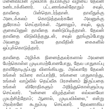
மனைவியின் மூலமாக தப்பிக்கும் வழியை தேவன்
உண்டாக்கினார். பட்டணங்கள்தோறும் சவுல்,
தாவீதை பின்தொடர்ந்தான். தாவீதுக்கு
அடைக்கலம் கொடுத்தவர்களே அவனுக்கு
துரோகம் செய்தார்கள். ஆனாலும், சவுல், ஒரு
குகையினுள் தாவீதை கண்டுபிடித்தான். தேவன்
தாவீதை விடுவித்ததுடன், சவுல் தூங்கும்போது
அவனது உயிரை தாவீதின் கைகளில்
ஒப்புக்கொடுத்தார்.
தாவீதை அழிக்க நினைத்தவர்களால் அவனை
மேற்கொள்ள முடியாமற்போனபோது, தேவ பாதுகாப்பு
தாவீதோடிருப்பது விளங்கியது. அவ்வாறே தேவன்
உங்கள் உயிரை காப்பாற்றி, உங்களை பாதுகாத்து,
உங்கள் வாழ்வில் தெய்வீக பிரசன்னம் இருப்பதை
உங்கள் விரோதிகளும் அறிந்துகொள்ளும்படி
செய்வார். "உன்னை விழத்தள்ள எவ்வளவோ
முயற்சித்தோம்; ஆனால், முடியவில்லை," என்று
அவர்களே கூறும்படி செய்வார். தேவனாகிய