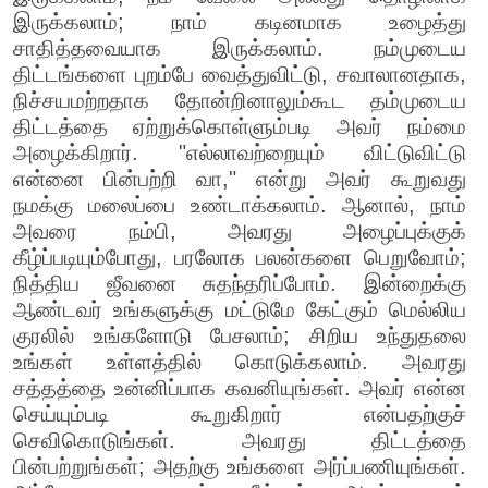
இருக்கலாம்; நாம் கடினமாக உழைத்து
சாதித்தவையாக இருக்கலாம். நம்முடைய
திட்டங்களை புறம்பே வைத்துவிட்டு, சவாலானதாக,
நிச்சயமற்றதாக தோன்றினாலும்கூட தம்முடைய
திட்டத்தை ஏற்றுக்கொள்ளும்படி அவர் நம்மை
அழைக்கிறார். "எல்லாவற்றையும் விட்டுவிட்டு
என்னை பின்பற்றி வா," என்று அவர் கூறுவது
நமக்கு மலைப்பை உண்டாக்கலாம். ஆனால், நாம்
அவரை நம்பி, அவரது அழைப்புக்குக்
கீழ்ப்படியும்போது, பரலோக பலன்களை பெறுவோம்;
நித்திய ஜீவனை சுதந்தரிப்போம். இன்றைக்கு
ஆண்டவர் உங்களுக்கு மட்டுமே கேட்கும் மெல்லிய
குரலில் உங்களோடு பேசலாம்; சிறிய உந்துதலை
உங்கள் உள்ளத்தில் கொடுக்கலாம். அவரது
சத்தத்தை உன்னிப்பாக கவனியுங்கள். அவர் என்ன
செய்யும்படி கூறுகிறார் என்பதற்குச்
செவிகொடுங்கள். அவரது திட்டத்தை
பின்பற்றுங்கள்; அதற்கு உங்களை அர்ப்பணியுங்கள்.