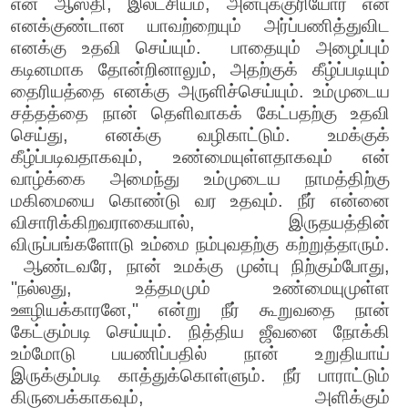
என் ஆஸ்தி, இலட்சியம், அன்புக்குரியோர் என
எனக்குண்டான யாவற்றையும் அர்ப்பணித்துவிட
எனக்கு உதவி செய்யும். பாதையும் அழைப்பும்
கடினமாக தோன்றினாலும், அதற்குக் கீழ்ப்படியும்
தைரியத்தை எனக்கு அருளிச்செய்யும். உம்முடைய
சத்தத்தை நான் தெளிவாகக் கேட்பதற்கு உதவி
செய்து, எனக்கு வழிகாட்டும். உமக்குக்
கீழ்ப்படிவதாகவும், உண்மையுள்ளதாகவும் என்
வாழ்க்கை அமைந்து உம்முடைய நாமத்திற்கு
மகிமையை கொண்டு வர உதவும். நீர் என்னை
விசாரிக்கிறவராகையால், இருதயத்தின்
விருப்பங்களோடு உம்மை நம்புவதற்கு கற்றுத்தாரும்.
ஆண்டவரே, நான் உமக்கு முன்பு நிற்கும்போது,
"நல்லது, உத்தமமும் உண்மையுமுள்ள
ஊழியக்காரனே," என்று நீர் கூறுவதை நான்
கேட்கும்படி செய்யும். நித்திய ஜீவனை நோக்கி
உம்மோடு பயணிப்பதில் நான் உறுதியாய்
இருக்கும்படி காத்துக்கொள்ளும். நீர் பாராட்டும்
கிருபைக்காகவும், அளிக்கும்