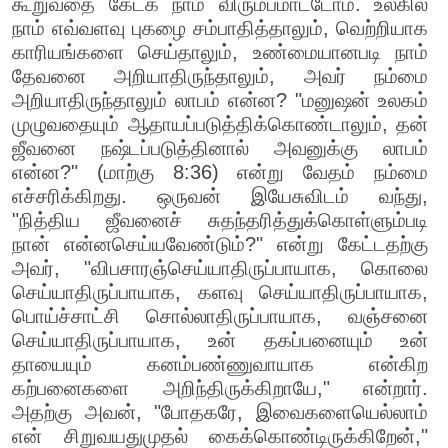
கூறுவதை கேட்க நாம் விரும்பமாட்டோம். உலகில்
நாம் எவ்வளவு புகழை சம்பாதித்தாலும், வெற்றியாக
காரியங்களை செய்தாலும், உண்மையானபடி நாம்
தேவனை அறியாதிருந்தாலும், அவர் நம்மை
அறியாதிருந்தாலும் லாபம் என்ன? "மனுஷன் உலகம்
முழுவதையும் ஆதாயப்படுத்திக்கொண்டாலும், தன்
ஜீவனை நஷ்டப்படுத்தினால் அவனுக்கு லாபம்
என்ன?" (மாற்கு 8:36) என்று வேதம் நம்மை
எச்சரிக்கிறது. ஒருவன் இயேசுவிடம் வந்து,
"நித்திய ஜீவனைச் சுதந்தரித்துக்கொள்ளும்படி
நான் என்னசெய்யவேண்டும்?" என்று கேட்டதற்கு
அவர், "விபசாரஞ்செய்யாதிருப்பாயாக, கொலை
செய்யாதிருப்பாயாக, களவு செய்யாதிருப்பாயாக,
பொய்ச்சாட்சி சொல்லாதிருப்பாயாக, வஞ்சனை
செய்யாதிருப்பாயாக, உன் தகப்பனையும் உன்
தாயையும் கனம்பண்ணுவாயாக என்கிற
கற்பனைகளை அறிந்திருக்கிறாயே," என்றார்.
அதற்கு அவன், "போதகரே, இவைகளையெல்லாம்
என் சிறுவயதுமுதல் கைக்கொண்டிருக்கிறேன்,"