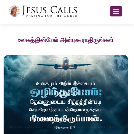
உலகத்தின்மேல் அன்புகூராதிருங்கள்