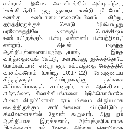
என்றான். இயேசு அவனிடத்தில் அன்புகூர்ந்து,
"உன்னிடத்தில் ஒரு குறைவு உண்டு: நீ போய்,
உனக்கு உண்டானவைகளையெல்லாம் விற்று,
தரித்திரருக்குக் கொடு, அப்பொழுது
பரலோகத்திலே உனக்குப் பொக்கிஷம்
உண்டாயிருக்கும்; பின்பு என்னைப் பின்பற்றிவா,"
என்றார். அவன் மிகுந்த
ஆஸ்தியுள்ளவனாயிருந்தபடியால், இந்த
வார்த்தையைக் கேட்டு, மனமடிந்து, துக்கத்தோடே
போய்விட்டான் என்று ஒரு சம்பவத்தை வேதத்தில்
வாசிக்கிறோம் (மாற்கு 10:17-22). தேவனுடைய
சித்தத்தைப் பின்பற்றுவதற்கு தன்னை
அர்ப்பணிப்பதைக் காட்டிலும், தன் ஆஸ்தியை,
அந்தஸ்தை, சிலாக்கியங்களை பற்றிக்கொள்ளவே
அவன் விரும்பினான். நாம் மிகவும் விருப்பமாக
வைத்திருக்கும் காரியங்களை விட்டுவிடும்படி
சிலவேளைகளில் தேவன் கூறுவார். அது நம்
ஆஸ்தியாக இருக்கலாம்; அன்புக்குரியோராக
இருக்கலாம்; நம் வேலை அல்லது தொழிலாக