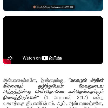
அன்பானவர்களே, இன்றைக்கு,
"உலகமும் அதின்
இச்சையும் ஒழிந்துபோம்; தேவனுடைய
சித்தத்தின்படி செய்கிறவனோ என்றென்றைக்கும்
நிலைத்திருப்பான்"
(1 யோவான் 2:17) என்ற
வசனத்தை தியானிப்போம். ஆம், அன்பானவர்களே,