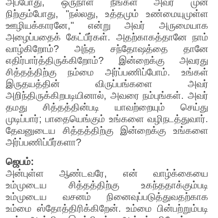
அப்போது, ஒருநாள் நீங்கள் அவர் முன்
நிற்கும்போது, "நல்லது, உத்தமும் உண்மையுமுள்ள
ஊழியக்காரனே," என்று அவர் அருமையாக
அழைப்பதைக் கேட்பீர்கள். அதற்காகத்தானே நாம்
வாழ்கிறோம்? அந்த சந்தோஷத்தை தானே
எதிர்பார்த்திருக்கிறோம்? இன்றைக்கு அவரது
சித்தத்திற்கு நம்மை அர்ப்பணிப்போம். உங்கள்
இருதயத்தின் விருப்பங்களை அவர்
அறிந்திருக்கிறபடியினால், அவரை நம்புங்கள். அவர்
தமது சித்தத்தின்படி யாவற்றையும் செய்து
முடிப்பார்; பாதையெங்கும் உங்களை வழிநடத்துவார்.
தேவனுடைய சித்தத்திற்கு இன்றைக்கு உங்களை
அர்ப்பணிப்பீர்களா?
ஜெபம்:
அன்புள்ள ஆண்டவரே, என் வாழ்க்கையை
உம்முடைய சித்தத்திற்கு உகந்ததாக்கும்படி
உம்முடைய வசனம் நினைவுப்படுத்துவதற்காக
உம்மை ஸ்தோத்திரிக்கிறேன். உம்மை பின்பற்றும்படி