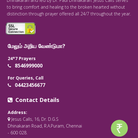
Dhinakaran and led by Dr. Paul Dhinakaran. Jesus Calls serves
to bring comfort and healing to the broken hearted without
distinction through prayer offered all 24/7 throughout the year.
மேலும் அறிய வேண்டுமா?
24*7 Prayers
8546999000
For Queries, Call
04423456677
Contact Details
Address:
Jesus Calls, 16, Dr. D.G.S
Dhinakaran Road, R.A.Puram, Chennai
- 600 028.