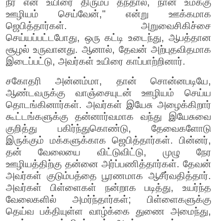
நீர் என் உயிரை திரும்ப தந்தால், நான் உமக்கு
ஊழியம் செய்வேன்," என்று ஊக்கமாக
ஜெபித்தார்கள். அறுவைசிகிச்சை
செய்யப்பட்டபோது, ஒரு கட்டி உடைந்து, ஆபத்தான
சூழல் உருவானது. ஆனால், தேவன் அற்புதவிதமாக
இடைப்பட்டு, அவர்கள் உயிரை காப்பாற்றினார்.
சகோதரி அன்னம்மா, தான் சொன்னபடியே,
ஆண்டவருக்கு வாஞ்சையுடன் ஊழியம் செய்ய
தொடங்கினார்கள். அவர்கள் இயேசு அழைக்கிறார்
கூட்டங்களுக்கு தன்னார்வமாக வந்து இயேசுவை
குறித்து பகிர்ந்துகொண்டு, தேவைகளோடு
இருக்கும் மக்களுக்காக ஜெபித்தார்கள். பின்னர்,
தன் வேலையை விட்டுவிட்டு, முழு நேர
ஊழியத்திற்கு தன்னை அர்ப்பணித்தார்கள். தேவன்
அவர்கள் குடும்பத்தை பூரணமாக ஆசீர்வதித்தார்.
அவர்கள் பிள்ளைகள் நன்றாக படித்து, உயர்ந்த
வேலைகளில் அமர்ந்தார்கள்; பிள்ளைகளுக்கு
தெய்வ பக்தியுள்ள வாழ்க்கை துணை அமைந்து,