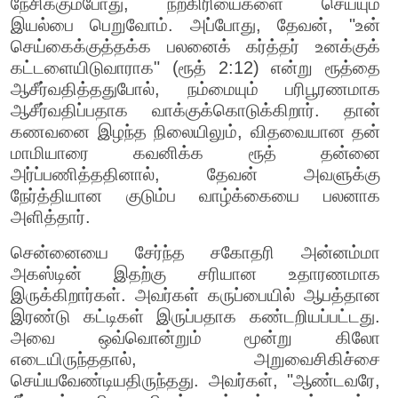
நேசிக்கும்போது, நற்கிரியைகளை செய்யும்
இயல்பை பெறுவோம். அப்போது, தேவன், "உன்
செய்கைக்குத்தக்க பலனைக் கர்த்தர் உனக்குக்
கட்டளையிடுவாராக" (ரூத் 2:12) என்று ரூத்தை
ஆசீர்வதித்ததுபோல், நம்மையும் பரிபூரணமாக
ஆசீர்வதிப்பதாக வாக்குக்கொடுக்கிறார். தான்
கணவனை இழந்த நிலையிலும், விதவையான தன்
மாமியாரை கவனிக்க ரூத் தன்னை
அர்ப்பணித்ததினால், தேவன் அவளுக்கு
நேர்த்தியான குடும்ப வாழ்க்கையை பலனாக
அளித்தார்.
சென்னையை சேர்ந்த சகோதரி அன்னம்மா
அகஸ்டின் இதற்கு சரியான உதாரணமாக
இருக்கிறார்கள். அவர்கள் கருப்பையில் ஆபத்தான
இரண்டு கட்டிகள் இருப்பதாக கண்டறியப்பட்டது.
அவை ஒவ்வொன்றும் மூன்று கிலோ
எடையிருந்ததால், அறுவைசிகிச்சை
செய்யவேண்டியதிருந்தது. அவர்கள், "ஆண்டவரே,