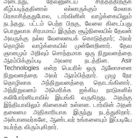
அடைந்து, தேவனுடைய சித்தத்திற்குக்
கீழ்ப்படிந்ததினால் எல்லாருக்கும் மேலாக
பிரகாசித்ததுபோல, டார்வினின் வாழ்க்கையிலும்
நடந்தது. பட்டம் பெற்ற பிறகு, வேலை கிடைப்பது
பொதுவாக சிரமமாய் இருந்த சூழ்நிலையில் தேவன்
அவருக்கு நல்ல வேலையைக் கொடுத்தார்; அவர்
தொழில் வாழ்க்கையில் முன்னேறினார். தேவ
ஞானமும் அறிவும் சொந்தமாக ஒரு நிறுவனத்தை
ஆரம்பிக்கும்படி அவரை நடத்தின. Asir
Technologies என்ற பெயரில் ஒரு ஆலோசனை
நிறுவனத்தை அவர் ஆரம்பித்தார். முழு நேர
தொழிலாக அந்நிறுவனத்தை தொடங்கினார்.
அந்நிறுவனம் அமெரிக்க ஐக்கிய நாடுகளில்
கலிபோர்னியாவில் இயங்கி வருகிறது. அதற்கு
இந்தியாவிலும் கிளைகள் உள்ளன. டார்வின் அதன்
தலைமை அதிகாரியாக இருந்து நடத்துகிறார்.
அன்பானவர்களே, ஆண்டவர் உங்களையும் இப்படியே
உயர்த்த விரும்புகிறார்.