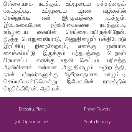
பிள்ளையாக நடத்தும். உம்முடைய சத்தத்தைக்
கேட்கும்படி, உம்முடைய பூரண வழிகளில்
செல்லும்படி என் இருதயத்தை நடத்தும்.
இயேசுவைபோல நற்கிரியைகளை நடத்தும்படி
உம்முடைய கையின் செய்கையாயிருக்கிறேன்.
நீடித்த பொறுமையோடு, அனுதினமும் பக்தியோடு
இரட்சிப்பு நிறைவேறவும், எனக்கு முன்பாக
வைக்கப்பட்டு இருக்கும் பந்தயத்தை பெறவும்
பிரயாசப்பட எனக்கு உதவி செய்யும். பரிசுத்த
ஆவியினால் என்னை அனுதினமும் வழிநடத்தி,
நான் மற்றவர்களுக்கு ஆசீர்வாதமாக வாழும்படி
செய்யவேண்டுமென்று இயேசுவின் நாமத்தில்
ஜெபிக்கிறேன், ஆமென்.
Blessing Plans
Prayer Towers
Job Opportunities
Youth Ministry