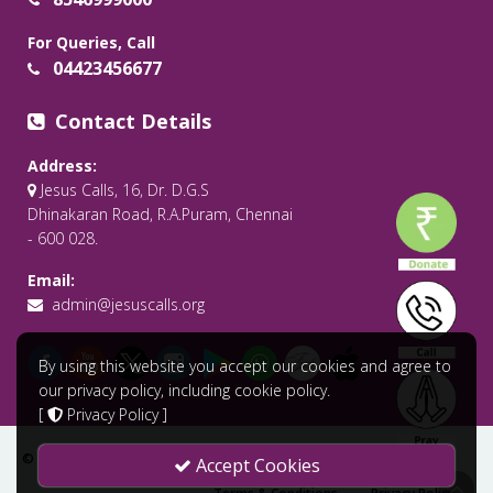
For Queries, Call
04423456677
Contact Details
Address:
Jesus Calls, 16, Dr. D.G.S
Dhinakaran Road, R.A.Puram, Chennai
- 600 028.
Email:
admin@jesuscalls.org
By using this website you accept our cookies and agree to
our privacy policy, including cookie policy.
[
Privacy Policy
]
© 2026 All Rights Reserved .
Jesus Calls - Praying for the World
Accept Cookies