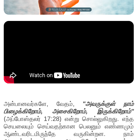
அன்பானவர்களே, வேதம்,
"அவருக்குள் நாம்
பிழைக்கிறோம், அசைகிறோம், இருக்கிறோம்"
(அப்போஸ்தலர் 17:28) என்று சொல்லுகிறது. எந்த
செயலையும் செய்வதற்கான பெலனும் எண்ணமும்
ஆண்டவரிடமிருந்தே வருகின்றன. நாம்