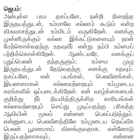
ஜெபம்:
அன்புள்ள பரம தகப்பனே, நன்றி நிறைந்த
இருதயத்துடன், உம்மாலே எல்லாம் கூடும் என்ற
விசுவாசத்துடன் உம்மிடம் வருகிறேன். எனக்கு
முன்னிருக்கும் எல்லா இக்கட்டுகளையும் நான்
மேற்கொள்வதற்கு உதவுவீர் என்று நம்பி உம்மைப்
பற்றிக்கொள்கிறேன். ஆண்டவரே, எனக்குப்
புதுப்பெலன் தந்தருளும்; உம்மை முழு
இருதயத்துடன் தேடுவதற்கு எனக்கு உதவும்.
தகப்பனே, என் பயங்கள், பெலவீனங்கள்,
இயலாமைகள் எல்லாவற்றையும் உம்முடைய
கரங்களில் ஒப்படைக்கிறேன். என் வாழ்க்கையைக்
குறித்து நீர் நியமித்திருக்கிற காரியங்கள்
எல்லாவற்றையும் செய்து முடிப்பதற்கு பரிசுத்த
ஆவியின் மூலம் என்னை பெலப்படுத்தும்.
என்னுடைய பெலவீனத்திலே உம்முடைய தெய்வீக
பெலன் பூரணமாய் விளங்குவதாக. என்னோடு
இருப்பதற்காகவும், என்னை