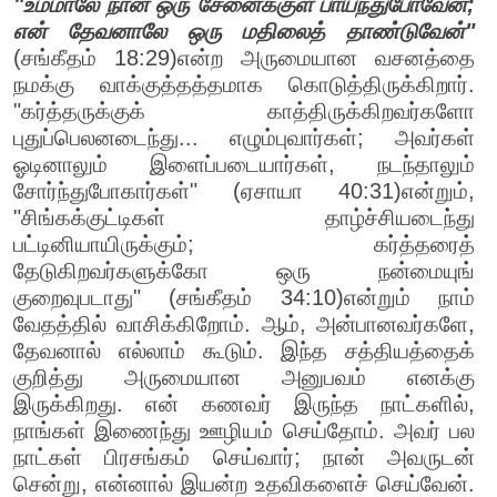
"உம்மாலே நான் ஒரு சேனைக்குள் பாய்ந்துபோவேன்;
என் தேவனாலே ஒரு மதிலைத் தாண்டுவேன்"
(சங்கீதம் 18:29)என்ற அருமையான வசனத்தை
நமக்கு வாக்குத்தத்தமாக கொடுத்திருக்கிறார்.
"கர்த்தருக்குக் காத்திருக்கிறவர்களோ
புதுப்பெலனடைந்து... எழும்புவார்கள்; அவர்கள்
ஓடினாலும் இளைப்படையார்கள், நடந்தாலும்
சோர்ந்துபோகார்கள்" (ஏசாயா 40:31)என்றும்,
"சிங்கக்குட்டிகள் தாழ்ச்சியடைந்து
பட்டினியாயிருக்கும்; கர்த்தரைத்
தேடுகிறவர்களுக்கோ ஒரு நன்மையுங்
குறைவுபடாது" (சங்கீதம் 34:10)என்றும் நாம்
வேதத்தில் வாசிக்கிறோம். ஆம், அன்பானவர்களே,
தேவனால் எல்லாம் கூடும். இந்த சத்தியத்தைக்
குறித்து அருமையான அனுபவம் எனக்கு
இருக்கிறது. என் கணவர் இருந்த நாட்களில்,
நாங்கள் இணைந்து ஊழியம் செய்தோம். அவர் பல
நாட்கள் பிரசங்கம் செய்வார்; நான் அவருடன்
சென்று, என்னால் இயன்ற உதவிகளைச் செய்வேன்.