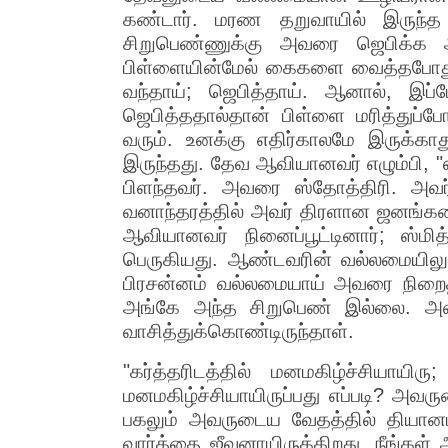
கண்டார். மரண தறுவாயில் இருந்த 
சிறுபெண்ணுக்கு அவரை ஜெபிக்க அனுப
பிள்ளையின்மேல் கைகளை வைத்தபோது, பி
வந்தாய்; ஜெபித்தாய். ஆனால், இப
ஜெபித்ததால்தான் பிள்ளை மரித்துப
வரும். உனக்கு எதிர்காலமே இருக்க
இருந்தது. தேவ ஆவியானவர் எழும்பி, 
பிளந்தவர். அவரை ஸ்தோத்திரி. அவ
வனாந்தரத்தில் அவர் திரளான ஜனங்களை
ஆவியானவர் நினைப்பூட்டினார்; ஸ்ம
பெருகியது. ஆண்டவரின் வல்லமையிலும்
பிரசன்னம் வல்லமையாய் அவரை நிறைத
அங்கே அந்த சிறுபெண் இல்லை. அவ
வாசித்துக்கொண்டிருந்தாள்.
"கர்த்தரிடத்தில் மனமகிழ்ச்சியாயி
மனமகிழ்ச்சியாயிருப்பது எப்படி? அவரு
பகலும் அவருடைய வேதத்தில் தியானமா
வார்த்தை ஜீவனாயிருக்கிறது. நீங்கள