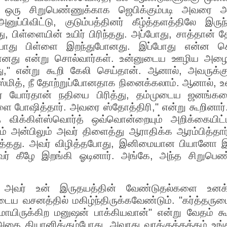
ஒரு சிறுபெண்ணுக்காக ஜெபிக்கும்படி அவரை அழ
்பிவிட்டு, குடும்பத்தினர் கீழ்த்தளத்திலே இரு
ள்ளையின் உயிர் பிரிந்தது. அப்போது, சாத்தான் தோன
்போது பிள்ளை இறந்துபோனது. இப்போது என்ன செ
்போனது என்று சொல்வார்கள். உன்னுடைய ஊழிய அழைப
ாது," என்று கூறி கேலி செய்தான். ஆனால், அவருக
"ஸ்மித், நீ தோற்றுப்போனதாக நினைக்கலாம். ஆனால், 
ர் யோர்தான் நதியை பிரித்து, தம்முடைய ஜனங்கள
 போஷித்தார். அவரை ஸ்தோத்திரி," என்று கூறினார்.
ித் விக்கிள்ஸ்வொர்த் ஒவ்வொன்றையும் அறிக்கைய
 அன்பிலும் அவர் திளைத்து ஆராதிக்க ஆரம்பித்தார்.
்தது. அவர் விழித்தபோது, இனிமையான பியானோ இசை
ர் கீழே இறங்கி ஓடினார். அங்கே, அந்த சிறுப
ரு; அவர் உன் இருதயத்தின் வேண்டுதல்களை உனக்கு
டைய வசனத்தில் மகிழ்ந்திருக்கவேண்டும். "கர்த்தருடை
யிருக்கிற மனுஷன் பாக்கியவான்" என்று வேதம் கூ
் அதை தியானிக்கும்போது, அவரது வாக்குத்தத்தம் உங