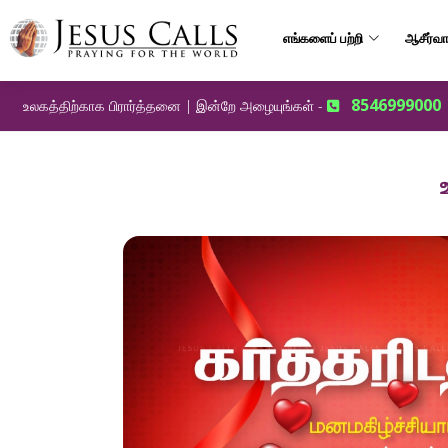
எங்களைப் பற்றி
ஆசீர்வா
8546999000
உலகத்திற்காக பிரார்த்தனை | இன்றே அழையுங்கள் -