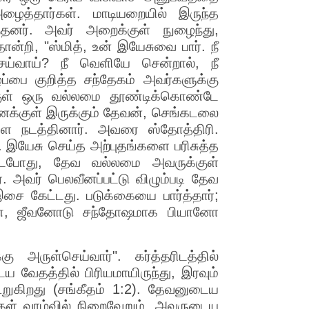
ைத்தார்கள். மாடியறையில் இருந்த
ந்தனர். அவர் அறைக்குள் நுழைந்து,
்றி, "ஸ்மித், உன் இயேசுவை பார். நீ
ய்வாய்? நீ வெளியே சென்றால், நீ
்பை குறித்த சந்தேகம் அவர்களுக்கு
்குள் ஒரு வல்லமை தூண்டிக்கொண்டே
உனக்குள் இருக்கும் தேவன், செங்கடலை
ை நடத்தினார். அவரை ஸ்தோத்திரி.
 இயேசு செய்த அற்புதங்களை பரிசுத்த
ிட்டபோது, தேவ வல்லமை அவருக்குள்
 அவர் பெலவீனப்பட்டு விழும்படி தேவ
 கேட்டது. படுக்கையை பார்த்தார்;
ெண், ஜீவனோடு சந்தோஷமாக பியானோ
 அருள்செய்வார்". கர்த்தரிடத்தில்
ய வேதத்தில் பிரியமாயிருந்து, இரவும்
றுகிறது (சங்கீதம் 1:2). தேவனுடைய
்கள் வாழ்வில் நிறைவேறும். அவருடைய