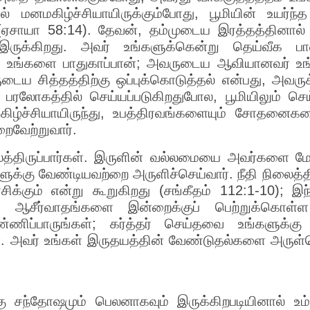
தரில் மனமகிழ்ச்சியாயிருக்கும்போது, பூமியின் உயர்
(ஏசாயா 58:14). தேவன், தம்முடைய இரத்தத்தினால் 
் இருக்கிறது. அவர் உங்களுக்கென்று தெய்வீக ப
் உங்களை பாதுகாப்பான்; அவருடைய ஆவியானவர் உங்
ருடைய சித்தத்திற்கு ஒப்புக்கொடுத்தல் என்பது, அவருக
பரலோகத்தில் செய்யப்படுகிறதுபோல, பூமியிலும் செய
மகிழ்ச்சியாயிருந்து, உபத்திரவங்களையும் சோதனைக
றைவேற்றுவார்.
பலத்திருப்பார்கள். இருளின் வல்லமையை அவர்களை மே
்களுக்கு வேண்டியவற்றை அருளிச்செய்வார். நீதி நிலைத
சிக்கும் என்று கூறுகிறது (சங்கீதம் 112:1-10); இ
த ஆசீர்வாதங்களை இன்றைக்குப் பெற்றுக்கொள்ள
ப்பாருங்கள்; கர்த்தர் செய்தவை உங்களுக்கு வி
கள். அவர் உங்கள் இருதயத்தின் வேண்டுதல்களை அருள்ச
 சந்தோஷமும் பெலனாகவும் இருக்கிறபடியினால் உம்ம