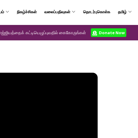
யம்
நிகழ்ச்சிகள்
வலைப்பதிவுகள்
தொடர்புகொள்க
தமிழ்
ஜ்ஜியத்தைக் கட்டியெழுப்புவதில் கைகோருங்கள்
Donate Now