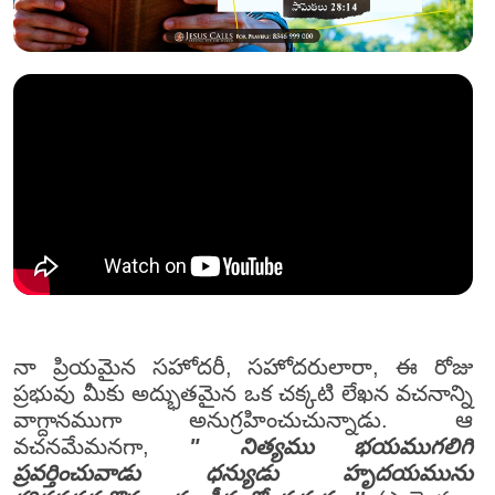
నా ప్రియమైన సహోదరీ, సహోదరులారా, ఈ రోజు
ప్రభువు మీకు అద్భుతమైన ఒక చక్కటి లేఖన వచనాన్ని
వాగ్దానముగా అనుగ్రహించుచున్నాడు. ఆ
వచనమేమనగా,
" నిత్యము భయముగలిగి
ప్రవర్తించువాడు ధన్యుడు హృదయమును