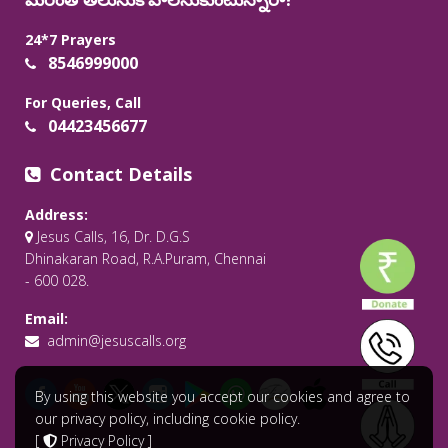
24*7 Prayers
8546999000
For Queries, Call
04423456677
Contact Details
Address:
Jesus Calls, 16, Dr. D.G.S
Dhinakaran Road, R.A.Puram, Chennai
- 600 028.
Email:
admin@jesuscalls.org
By using this website you accept our cookies and agree to
our privacy policy, including cookie policy.
[
Privacy Policy
]