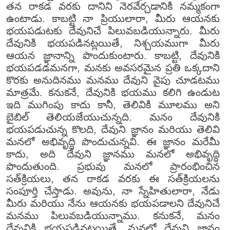
తన రాకడ వరకు దానిని నెరవేర్చడానికి నమ్మకంగా
ఉంటాడు. కాబట్టి నా ప్రియులారా, మీరు ఆయనకు
భయపడుటకు దేవునిచే పిలువబడియున్నారు. మీరు
దేవునికి భయపడినట్లయితే, నిశ్చయముగా మీరు
ఆయన జ్ఞానాన్ని పొందుకుంటారు. కాబట్టి, దేవునికి
భయపడడమనగా, మనకు అవసరమైన ప్రతి ఒక్కదాని
కొరకు అనుదినము మనము దేవుని వైపు చూడటము
మాత్రమే. కనుకనే, దేవునికి భయము కలిగి ఉండుట
ఇది ముగింపు కాదు కానీ, తెలివికి మూలము అని
బైబిల్ తెలియజేయుచున్నది. మనం దేవునికి
భయపడుచున్న కొలది, దేవుని జ్ఞానం మరియు తెలివి
మనలో అభివృద్ధి పొందుచున్నవి. ఈ జ్ఞానం మరేమీ
కాదు, అది దేవుని జ్ఞానము మనలో అభివృద్ధి
పొందుతుంది. ప్రభువు మనలో ప్రారంభించిన
సత్‌క్రియలు, తన రాకడ వరకు ఈ సత్‌క్రియలను
సంపూర్తి చేస్తాడు. అవును, నా స్నేహితులారా, నేడు
మీరు మరియు నేను ఆయనకు భయపడాలని దేవునిచే
మనము పిలువబడియున్నాము. కనుకనే, మనం
దేవునికి భయపడినట్లయితే, మనలో దేవుని జ్ఞానం