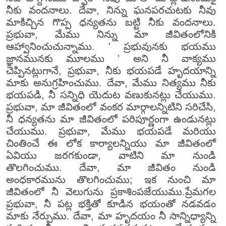
నీకు వందనాలు. దేవా, నిన్ను ఘనపరచుటకు నీవు
మాకిచ్చిన గొప్ప ధన్యతను బట్టి నీకు వందనాలు.
ప్రభువా, మేము నిన్ను మా జీవితంలోనికి
ఆహ్వానించుచున్నాము. ' ప్రభువునకు భయము
జ్ఞానమునకు మూలము ' అని నీ వాక్యము
చెప్పినట్లుగానే, ప్రభువా, నీకు భయపడే హృదయాన్ని
మాకు అనుగ్రహించుము. దేవా, మేము నిత్యము నీకు
భయపడి, నీ సన్నిధి యెదుట వణుకునట్లు చేయుము.
ప్రభువా, మా జీవితంలో వంకర మార్గాలన్నిటిని సరిచేసి,
నీ ధన్యతను మా జీవితంలో పరిపూర్ణంగా ఉండునట్లు
చేయుము. ప్రభువా, మేము భయపడే మరియు
చింతించే ఈ లోక కార్యాలన్నియు మా జీవితంలో
ఏవియు జరగకుండా, వాటిని మా నుండి
తొలగించుము. దేవా, మా జీవితం నుండి
అంధకారమును తొలగించుము; ఇక నుంచి మా
జీవితంలో నీ వెలుగును ప్రకాశింపజేయుము.ప్రేమగల
ప్రభువా, నీ పట్ల భక్తితో కూడిన భయంతో నడవడం
మాకు నేర్పుము. దేవా, మా హృదయం నీ సాన్నిధ్యాన్ని