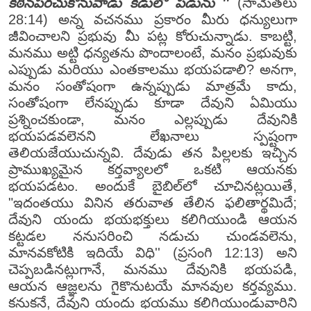
కఠినపరచుకొనువాడు కీడులో పడును ''
(సామెతలు
28:14) అన్న వచనము ప్రకారం మీరు ధన్యులుగా
జీవించాలని ప్రభువు మీ పట్ల కోరుచున్నాడు. కాబట్టి,
మనము అట్టి ధన్యతను పొందాలంటే, మనం ప్రభువుకు
ఎప్పుడు మరియు ఎంతకాలము భయపడాలి? అనగా,
మనం సంతోషంగా ఉన్నప్పుడు మాత్రమే కాదు,
సంతోషంగా లేనప్పుడు కూడా దేవుని ఏమియు
ప్రశ్నించకుండా, మనం ఎల్లప్పుడు దేవునికి
భయపడవలెనని లేఖనాలు స్పష్టంగా
తెలియజేయుచున్నవి. దేవుడు తన పిల్లలకు ఇచ్చిన
ప్రాముఖ్యమైన కర్తవ్యాలలో ఒకటి ఆయనకు
భయపడటం. అందుకే బైబిల్‌లో చూచినట్లయితే,
"ఇదంతయు వినిన తరువాత తేలిన ఫలితార్థమిదే;
దేవుని యందు భయభక్తులు కలిగియుండి ఆయన
కట్టడల ననుసరించి నడుచు చుండవలెను,
మానవకోటికి ఇదియే విధి'' (ప్రసంగి 12:13) అని
చెప్పబడినట్లుగానే, మనము దేవునికి భయపడి,
ఆయన ఆజ్ఞలను గైకొనుటయే మానవుల కర్తవ్యము.
కనుకనే, దేవుని యందు భయము కలిగియుండువారిని