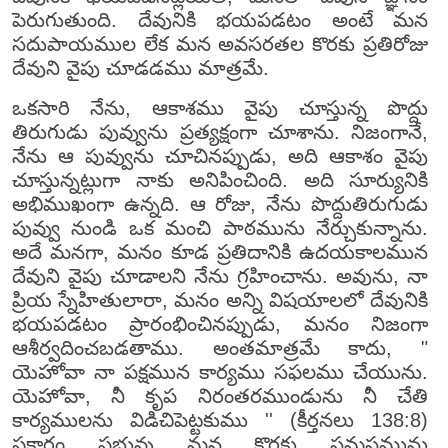
పెరుగుతుంది. దేవునికి భయపడటం అంటే మన
సదుపాయముల లేక మన అవసరతల కొరకు ప్రతిరోజు
దేవుని వైపు చూడడము మాత్రమే.
ఒకసారి నేను, ఆకాశము వైపు చూస్తున్న పొద్దు
తిరుగుడు పువ్వును ప్రత్యక్షంగా చూశాను. నిజంగానే,
నేను ఆ పువ్వును చూచినప్పుడు, అది ఆకాశం వైపు
చూస్తున్నట్లుగా నాకు అనిపించింది. అది సూర్యునికి
అభిముఖంగా ఉన్నది. ఆ రోజు, నేను పొద్దుతిరుగుడు
పువ్వు నుండి ఒక మంచి పాఠమును నేర్చుకున్నాను.
అదే మనగా, మనం కూడ ప్రతిదానికి ఉదయకాలమున
దేవుని వైపు చూడాలని నేను గ్రహించాను. అవును, నా
ప్రియ స్నేహితులారా, మనం అన్ని విషయాలలో దేవునికి
భయపడటం ప్రారంభించినప్పుడు, మనం నిజంగా
ఆశీర్వదించబడతాము. అంతమాత్రమే కాదు, "
యెహోవా నా పక్షమున కార్యము సఫలము చేయును.
యెహోవా, నీ కృప నిరంతరముండును నీ చేతి
కార్యములను విడిచిపెట్టకుము '' (కీర్తనలు 138:8)
ప్రకారం ప్రభువు మన కొరకు సమస్తమును