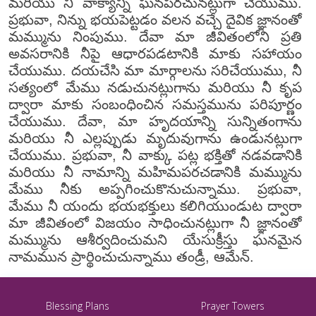
మరియు నీ వాక్యాన్ని ఘనపరచునట్లుగా చేయుము.
ప్రభువా, నిన్ను భయపెట్టడం వలన వచ్చే దైవిక జ్ఞానంతో
మమ్మును నింపుము. దేవా మా జీవితంలోని ప్రతి
అవసరానికి నీపై ఆధారపడటానికి మాకు సహాయం
చేయుము. దయచేసి మా మార్గాలను సరిచేయుము, నీ
సత్యంలో మేము నడుచునట్లుగాను మరియు నీ కృప
ద్వారా మాకు సంబంధించిన సమస్తమును పరిపూర్ణం
చేయుము. దేవా, మా హృదయాన్ని సున్నితంగాను
మరియు నీ ఎల్లప్పుడు మృదువుగాను ఉండునట్లుగా
చేయుము. ప్రభువా, నీ వాక్కు పట్ల భక్తితో నడవడానికి
మరియు నీ నామాన్ని మహిమపరచడానికి మమ్మును
మేము నీకు అప్పగించుకొనుచున్నాము. ప్రభువా,
మేము నీ యందు భయభక్తులు కలిగియుండుట ద్వారా
మా జీవితంలో విజయం సాధించునట్లుగా నీ జ్ఞానంతో
మమ్మును ఆశీర్వదించుమని యేసుక్రీస్తు ఘనమైన
నామమున ప్రార్థించుచున్నాము తండ్రీ, ఆమేన్.
Blessing Plans
Prayer Towers