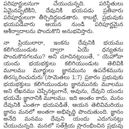
పరిపూర్ణులనుగా చేయుచున్నది. పరిస్థితులు
ఏమైనప్పటికిని, దేవునికి భయపడు ప్రతివారు
పరిపూర్ణులుగా తీర్చిదిద్దబడతారు. కాబట్టి, ప్రభువుకు
భయపడేవారు ఆయన నుండి పరిపూర్ణమైన
ఆశీర్వాదాలను పొందుకొని అనుభవిస్తారు.
నా ప్రియులారా, ఇంకను దేవునికి భయము
కలిగియుండుట ద్వారా ఏయే ధన్యతను
పొందుకొనగలము? అని చూచినట్లయితే, " యెహోవా
యందు భయభక్తులు కలిగియుండుట తెలివికి
మూలము మూర్ఖులు జ్ఞానమును ఉపదేశమును
తిరస్కరించుదురు''(సామెతలు 1:7) ప్రకారం ప్రభువుకు
భయభక్తులు కలిగియుండుట జ్ఞానమునకు మూలము
అని లేఖనము చెప్పినట్లుగానే, అవును, దేవుని యందు
భయమే జ్ఞానానికి మూలము. ఇది అంతం కాదు. మనం
దేవునికి ఎంతగా భయపడితే, ఆయన తెలివిమరియు
జ్ఞానం మనలో అంతగా అభివృద్ధి పొందుతుంది. జ్ఞానం
అనేది మనము దేవుని యందు ఎదుగునట్లు
చేయుచున్నది. మనలో సత్‌క్రియ ప్రారంభించిన ప్రభువు