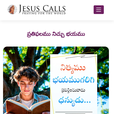
ప్రతిఫలము నిచ్చు భయము