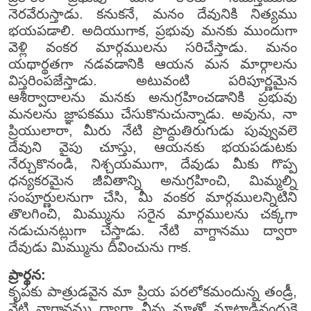
నెరవేరుస్తాడు. కనుకనే, మనం దేవునికి నిత్యము
భయపడాలి. అదియుగాక, ప్రభువు మనకు ముందుగా
వెళ్లి వంకర మార్గములను సరిచేస్తాడు. మనం
యథార్థతగా నడవడానికి ఆయన మన మార్గాలను
విస్తరింపజేస్తాడు. అటువంటి పరిపూర్ణమైన
ఆశీర్వాదాలను మనకు అనుగ్రహించడానికి ప్రభువు
మనలను జ్ఞాపకము చేసుకొనుచున్నాడు. అవును, నా
ప్రియులారా, మీరు నేటి ప్రొద్దుతిరుగుడు పువ్వువలె
దేవుని వైపు చూస్తు, ఆయనకు భయపడుటకు
నేర్చుకొనండి, నిశ్చయముగా, దేవుడు మీకు గొప్ప
ధన్యకరమైన జీవితాన్ని అనుగ్రహించి, మిమ్మల్ని
సంపూర్ణులనుగా చేసి, మీ వంకర మార్గములన్నిటిని
తొలగించి, మిమ్మును సరైన మార్గములను చక్కగా
నడుచునట్లుగా చేస్తాడు. నేటి వాగ్దానము ద్వారా
దేవుడు మిమ్మును దీవించును గాక.
ప్రార్థన:
కృపకు పాత్రుడవైన మా ప్రియ పరలోకమందున్న తండ్రీ,
నేటి వాగ్దానము ద్వారా నీవు మాతో మాట్లాడినందుకై