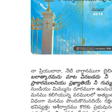
నా ప్రియులారా, నేటి వాగ్దానముగా
బలాత్కారమను మాట వినబడదు నీ స
ప్రాకారములనియు ప్రఖ్యాతియే నీ గుమ్
నుండియు మిమ్మును దూరముగా ఉంచుచున్నా
మనము కలిగియున్న వరములలో అత్యంత గ
విధంగా మనము పొందుకొనునదియే రక్షణ.
భవిష్యత్తు ఆశీర్వాదము కొరకు ప్రభు