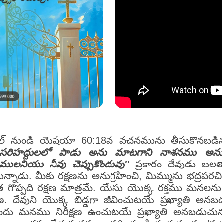
 బైబిల్ నుండి యెషయా 60:18వ వచనమును తీసుకొనబ
రిహద్దులలో పాడు అను మాటగాని నాశనము అను 
మములనియు నీవు చెప్పుకొందువు''
ప్రకారం దేవుడు బ
డు. మీకు రక్షణను అనుగ్రహించి, మిమ్మును భద్రపరచి, మ
ొప్పది రక్షణ మాత్రమే. యేసు యొక్క రక్తము మనలను
 దేవుని యొక్క బిడ్డగా జీవించుటయే ప్రఖ్యాతి అనబడ
వునందు మనము నిరీక్షణ ఉంచుటయే ప్రఖ్యాతి అనబడుచు