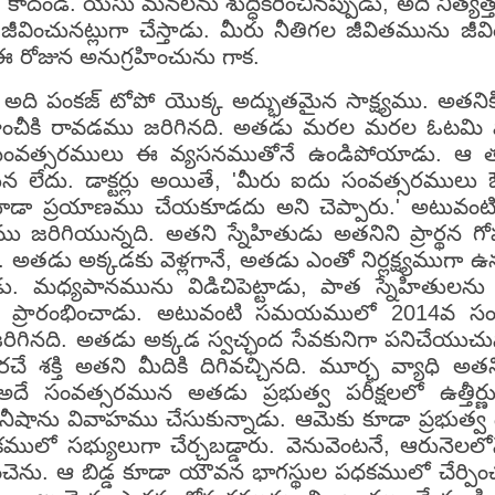
ణ కాదండి. యేసు మనలను శుద్ధీకరించినప్పుడు, అది నిత్యత
ీవించునట్లుగా చేస్తాడు. మీరు నీతిగల జీవితమును జీవిం
 ఈ రోజున అనుగ్రహించును గాక.
. అది పంకజ్ టోపో యొక్క అద్భుతమైన సాక్ష్యము. అత
ు రాంచీకి రావడము జరిగినది. అతడు మరల మరల ఓటమి 
సంవత్సరములు ఈ వ్యసనముతోనే ఉండిపోయాడు. ఆ తర్వ
ాగున లేదు. డాక్టర్లు అయితే, 'మీరు ఐదు సంవత్సరము
ూడా ప్రయాణము చేయకూడదు అని చెప్పారు.' అటువం
ు జరిగియున్నది. అతని స్నేహితుడు అతనిని ప్రార్థన 
ు అక్కడకు వెళ్లగానే, అతడు ఎంతో నిర్లక్ష్యముగా ఉన్నప
ు. మధ్యపానమును విడిచిపెట్టాడు, పాత స్నేహితులను వ
ం ప్రారంభించాడు. అటువంటి సమయములో 2014వ సంవత్
ము జరిగినది. అతడు అక్కడ స్వచ్ఛంద సేవకునిగా పనిచేయ
థపరచే శక్తి అతని మీదికి దిగివచ్చినది. మూర్ఛ వ్యాధి అ
రు. అదే సంవత్సరమున అతడు ప్రభుత్వ పరీక్షలలో ఉత్తీర్ణ
షాను వివాహము చేసుకున్నాడు. ఆమెకు కూడా ప్రభుత్వ 
కములో సభ్యులుగా చేర్చబడ్డారు. వెనువెంటనే, ఆరునె
న్మించెను. ఆ బిడ్డ కూడా యౌవన భాగస్థుల పధకములో చేర్ప