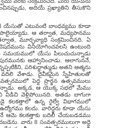
్త్వము వరకు సంక్రమించేది. మీరు యేసును
చినప్పుడు, అదియే ప్రఖ్యాతిని తీసుకొని
నికి యేసుతో ఎటువంటి బాంధవ్యము కూడా
పాలైయ్యాడు. ఆ తర్వాత, మధ్యపానము
ాత, మూర్ఛవ్యాధి సంక్రమించినది. ఏ
లు ఔషదమును వినియోగించవలసి ఉంటుంది
టి సమయములో యేసు పిలుచుచున్నాడు
గోపురమునకు ఆహ్వానించాడు. ఆలాగుననే,
్పటికిని, పరిశుద్ధాత్ముడు అతని ఆత్మను
దిలి వేశాడు. దైవీకమైన స్నేహితులతో
సరములో పెద్ద ప్రార్థన ఉత్సవములు
ుచున్నాడు. అక్కడ, ఆ యొక్క సభలో మేము
తని విడిచి వెళ్లిపోయినది. అతడు బాగుగా
ుడై కలకత్తాలో ఉన్న రైల్వే విభాగములో
ఉద్యోగము కలదు. వారిద్దరు కూడా యేసు
లలోనే ఆమె కలకత్తాకు బదిలీ చేయబడడము
ించబడెను. వారు 8 సంవత్సరములుగా అద్దె