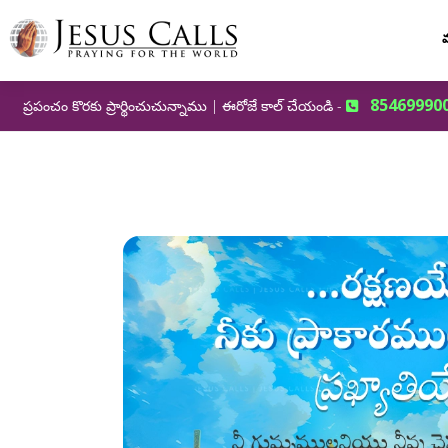
మ
85469990
ప్రపంచం కొరకు ప్రార్థించుచున్నాము | ఈరోజే కాల్ చేయండి -