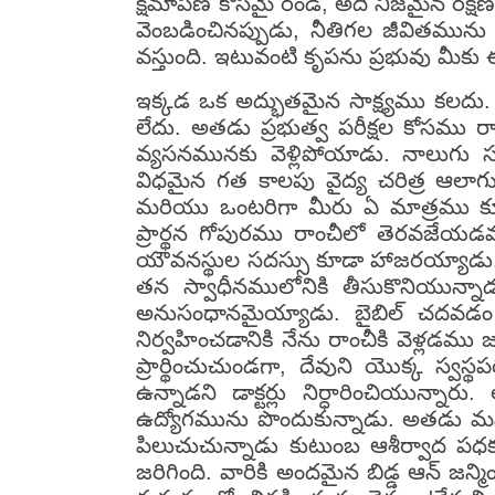
క్షమాపణ కోసమై రండి, అది నిజమైన రక్ష
వెంబడించినప్పుడు, నీతిగల జీవితమును జ
వస్తుంది. ఇటువంటి కృపను ప్రభువు మీకు
ఇక్కడ ఒక అద్భుతమైన సాక్ష్యము కలదు
లేదు. అతడు ప్రభుత్వ పరీక్షల కోసమ
వ్యసనమునకు వెళ్లిపోయాడు. నాలుగు 
విధమైన గత కాలపు వైద్య చరిత్ర ఆల
మరియు ఒంటరిగా మీరు ఏ మాత్రము క
ప్రార్థన గోపురము రాంచీలో తెరవజేయడమ
యౌవనస్థుల సదస్సు కూడా హాజరయ్యాడు. అతడ
తన స్వాధీనములోనికి తీసుకొనియున్నాడ
అనుసంధానమైయ్యాడు. బైబిల్ చదవడ
నిర్వహించడానికి నేను రాంచీకి వెళ్లడ
ప్రార్థించుచుండగా, దేవుని యొక్క స్వస్
ఉన్నాడని డాక్టర్లు నిర్ధారించియున్నా
ఉద్యోగమును పొందుకున్నాడు. అతడు మనీ
పిలుచుచున్నాడు కుటుంబ ఆశీర్వాద పధ
జరిగింది. వారికి అందమైన బిడ్డ ఆన్ జ