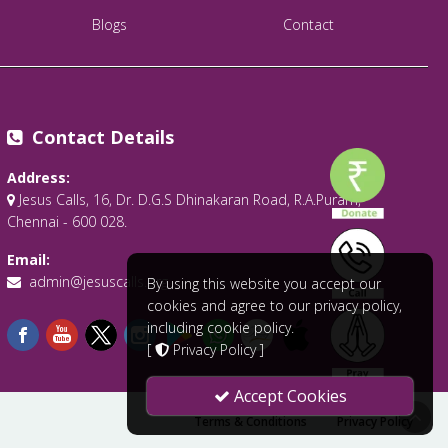
Blogs
Contact
Contact Details
Address:
Jesus Calls, 16, Dr. D.G.S Dhinakaran Road, R.A.Puram,
Chennai - 600 028.
Email:
admin@jesuscalls.org
By using this website you accept our
cookies and agree to our privacy policy,
including cookie policy.
[
Privacy Policy
]
Accept Cookies
Terms & Conditions
Privacy Policy