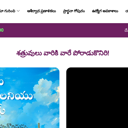
ా గురించి
ఆశీర్వాద ప్రణాళికలు
ప్రార్థనా గోపురం
ఉద్యోగ అవకాశాలు
య
00
దే
శత్రువులు వారికి వారే పోరాడుకొనిరి!