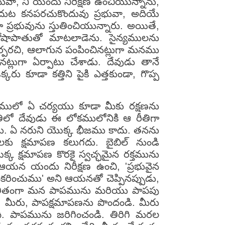
ా, నీ యందు నిరీక్షణ ఉంచియున్నాను,
యెదుట కనపరచుకొందువు ప్రభువా, అదియే
ప్రభువును స్తుతించియున్నారు. అయితే,
ు యెహోషాపాతుతో మాటలాడెను. సైన్యములను
పరచి, ఆలాగున పంపించినట్లుగా మనము
గా ఏర్పాటు చేశాడు. దేవుడు తానే
 కూడా కత్తిని పైకి ఎత్తకుండా, గొప్ప
ములో ఏ చర్యయు కూడా మీకు రక్షణను
తిలో దేవుడు ఈ లోకములోనికి ఆ రీతిగా
ాడు. ఏ నరుని యొక్క భీజము కాదు. తనను
కు క్షమాపణ కలుగదు. బైబిల్ నుండి
్షమాపణ కొరకై స్వచ్ఛమైన రక్తమును
న యందు నిరీక్షణ ఉంచి, 'ప్రభువైన
్ధీకరించుము' అని ఆయనతో చెప్పినప్పుడు,
కి అతీతంగా మన పాపమును మరియు పాపపు
ే, మీరు, పాపక్షమాపణను పొందండి. మీరు
ంది. పాపమును జరిగించండి. తిరిగి మరల