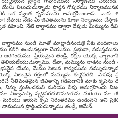
ిల్లుయైన ప్రార్థన గోపురమును నిర్మాణము చేయండి, ద
చి, యేసు పిలుచుచున్నాడు ప్రార్థన గోపురము నిర్మాణమ
ారికి ఒక స్వంత గృహమును అనుగ్రహించాడు. వార
 దేవుడు నేడు మీ జీవితమును కూడా నిర్మాణము చేస్తాడు.
త వహించి, నేటి వాగ్దానము ద్వారా దేవుడు మిమ్మును దీవ
 వాగ్దానము నుండి మాతో మాట్లాడినందుకై నీకు వందనాలు
 మేము కలిగి ఉండునట్లుగా చేయుము. ప్రభువా, సమస్తమున
ిగించుము. ప్రియమైన తండ్రీ, రక్షణ యొక్క వాగ్దానానిక
తెలియజేయుచున్నాము. దేవా, మమ్మును నాశనం నుండి 
ప్రభువైన యేసు, మేము సిలువ కార్యమును నమ్ముచున్నామ
 యొక్క విలువైన రక్తంతో మమ్మును శుభ్రపరచి, పాపపు
ిచే నీతివంతమైన జీవితాన్ని గడపడానికి మాకు కృప
ుడు, నిన్ను స్తుతించమని మరియు నీవు అనుగ్రహించు 
విశ్వాసాన్ని వృద్ధిపరచుకొనుటకును మరియు మా జీవ
ు మరియు ఆయన కృప నిరంతరము ఉండునని అని ప్రకటి
ామమున ప్రార్థించుచున్నాము తండ్రీ, ఆమేన్.