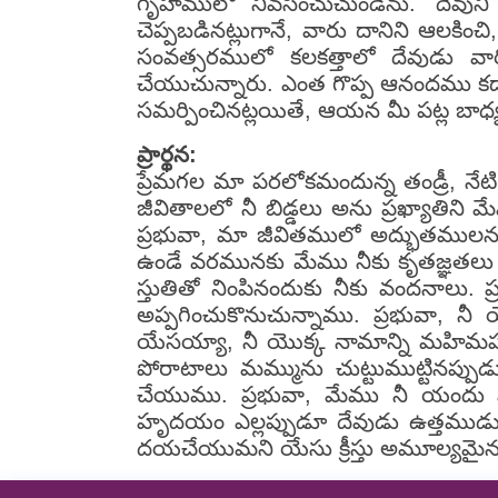
గృహములో నివసించుచుండెను. 'దేవుని య
చెప్పబడినట్లుగానే, వారు దానిని ఆలకిం
సంవత్సరములో కలకత్తాలో దేవుడు వ
చేయుచున్నారు. ఎంత గొప్ప ఆనందము కదా!
సమర్పించినట్లయితే, ఆయన మీ పట్ల బాధ్య
ప్రార్థన:
ప్రేమగల మా పరలోకమందున్న తండ్రీ, నేటి
జీవితాలలో నీ బిడ్డలు అను ప్రఖ్యాతిని
ప్రభువా, మా జీవితములో అద్భుతములను జర
ఉండే వరమునకు మేము నీకు కృతజ్ఞతలు 
స్తుతితో నింపినందుకు నీకు వందనాలు. 
అప్పగించుకొనుచున్నాము. ప్రభువా, నీ
యేసయ్యా, నీ యొక్క నామాన్ని మహిమపర
పోరాటాలు మమ్మును చుట్టుముట్టినప్ప
చేయుము. ప్రభువా, మేము నీ యందు మా 
హృదయం ఎల్లప్పుడూ దేవుడు ఉత్తముడ
దయచేయుమని యేసు క్రీస్తు అమూల్యమైన న