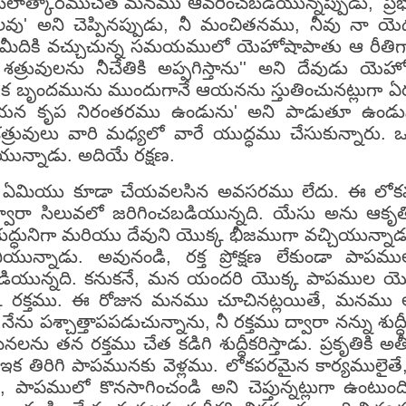
లాత్కారముచేత మనము ఆవరించబడియున్నప్పుడు, 'ప్రభువ
్లగలవు' అని చెప్పినప్పుడు, నీ మంచితనము, నీవు నా 
తమ మీదికి వచ్చుచున్న సమయములో యెహోషాపాతు ఆ రీతిగా 
, నీ శత్రువులను నీచేతికి అప్పగిస్తాను'' అని దేవుడ
 బృందమును ముందుగానే ఆయనను స్తుతించునట్లుగా ఏర్
కృప నిరంతరము ఉండును' అని పాడుతూ ఉండునట్లు
వులు వారి మధ్యలో వారే యుద్ధము చేసుకున్నారు. ఒక్కరు
ున్నాడు. అదియే రక్షణ.
మీరు ఏమియు కూడా చేయవలసిన అవసరము లేదు. ఈ లోక
 ద్వారా సిలువలో జరిగించబడియున్నది. యేసు అను ఆకృ
రిశుద్ధునిగా మరియు దేవుని యొక్క భీజముగా వచ్చియున్న
ున్నాడు. అవునండి, రక్త ప్రోక్షణ లేకుండా పాపముల
ియున్నది. కనుకనే, మన యందరి యొక్క పాపముల యొక్క క
క రక్తము. ఈ రోజున మనము చూచినట్లయితే, మనము ఆయ
ు పశ్చాత్తాపపడుచున్నాను, నీ రక్తము ద్వారా నన్ను శుద
ను తన రక్తము చేత కడిగి శుద్ధీకరిస్తాడు. ప్రకృతి
క తిరిగి పాపమునకు వెళ్లము. లోకపరమైన కార్యములైత
్తూ, పాపములో కొనసాగించండి అని చెప్తున్నట్లుగా ఉంటు