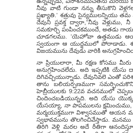
ఉన్నప్పుడు, వినాశనముచేతను మరియు బ
నీవు వాటి గుండా నన్ను తీసుకొని వెళ
ప్రఖ్యాతి.' శత్రువు సైన్యములన్నియు 
దేవుని ప్రవక్త ద్వారా,"నీవు వెళ్లుము
సమకూర్చి పంపించకముందే, అతడు గాయక
చూడగలము. 'యెహోవా ఉత్తముడు ఆయన 
స్వయంగా ఆ యుద్ధములో పోరాడాడు. శత్రు
విజయమును దేవుడు వారికి అనుగ్రహించియ
నా ప్రియులారా, మీ రక్షణ కోసము 
అనుగ్రహించలేదు. అది ఇప్పటికి యేసు
దిగివచ్చియున్నాడు. దేవునివలె ఎంతో ప
తాను బలియర్పణముగా సమర్పించుకొనియ
హెబ్రీయులకు 9:22వ వచనములో చెప్పబడ
చిందించబడియున్నది. అది యేసు యొక్
యేసయ్యా, నా పాపములను క్షమించుము, నేన
మర్మయుక్తముగా విశ్వాసముతో ఆయన మనల
స్వభావమును తొలగించివేస్తాడు. మనము ఇ
తిరిగి వెళ్లి మరల అదే రీతిగా ఆనందిస