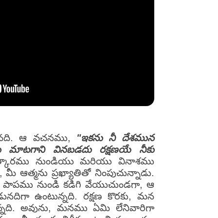
డినది. ఆ వచనము,
"ఇకను నీ దేశమున
మాటగాని వినబడదు రక్షణయే నీకు
లత్కారము నుండియు మరియు వినాశము
ీ ఆత్మను ప్రఖ్యాతితో నింపుచున్నాడు.
 పాపము నుండి కడిగి వేయుచుండగా, ఆ
ునదిగా ఉంటున్నది. రక్షణ కొరకు, మన
న్నది. అవును, మనము ఏమి లేనివారిగా