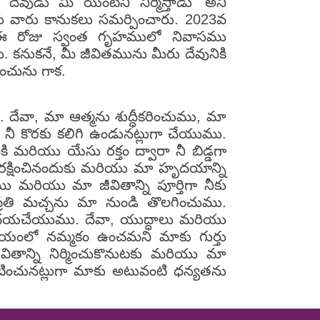
ేవుడు మీ యింటిని నిర్మిస్తాడు' అని
ునకు వారు కానుకలు సమర్పించారు. 2023వ
ు ఈ రోజు స్వంత గృహములో నివాసము
 కనుకనే, మీ జీవితమును మీరు దేవునికి
ించును గాక.
. దేవా, మా ఆత్మను శుద్ధీకరించుము, మా
ు నీ కొరకు కలిగి ఉండునట్లుగా చేయుము.
ి మరియు యేసు రక్తం ద్వారా నీ బిడ్డగా
రక్షించినందుకు మరియు మా హృదయాన్ని
ు మరియు మా జీవితాన్ని పూర్తిగా నీకు
 ప్రతి మచ్చను మా నుండి తొలగించుము.
ను దయచేయుము. దేవా, యుద్ధాలు మరియు
విజయంలో నమ్మకం ఉంచమని మాకు గుర్తు
ితాన్ని నిర్మించుకొనుటకు మరియు మా
ంచునట్లుగా మాకు అటువంటి ధన్యతను