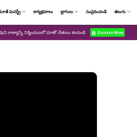
ూత్‌ మినిస్ట్రీ
కార్యక్రమాలు
బ్లాగులు
సంప్రదించండి
తెలుగు
వుని రాజ్యాన్ని నిర్మించుటలో మాతో చేతులు కలపండి
Donate Now