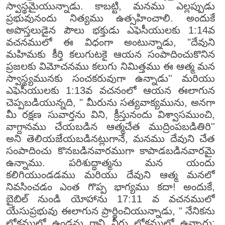
స్వాస్థమైయున్నాడు. కాబట్టి, మనము ఎల్లప్పుడు
ప్రభువునందు నిత్యము ఉత్సహించాలి. అందుకే
అపొస్తలుడైన పౌలు భక్తుడు ఎఫెసీయులకు 1:14వ
వచనములో ఈ విధంగా అంటున్నాడు, "దేవుని
మహిమకు కీర్తి కలుగుటకై ఆయన సంపాదించుకొనిన
ప్రజలకు విమోచనము కలుగు నిమిత్తము ఈ ఆత్మ మన
స్వాస్థ్యమునకు సంచకరువుగా ఉన్నాడు'' మరియు
ఎఫెసీయులకు 1:13వ వచనంలో ఆయన ఈలాగున
చెప్పబడియున్నది, " మీరును సత్యవాక్యమును, అనగా
మీ రక్షణ సువార్తను విని, క్రీస్తునందు విశ్వాసముంచి,
వాగ్దానము చేయబడిన ఆత్మచేత ముద్రింపబడితిరి''
అని తెలియజేయబడినట్లుగానే, మనము దేవుని చేత
సంపాదించు కొనబడినవారముగా కాపాడబడినవారమై
ఉన్నాము. పరిశుద్ధాత్మను మన యందు
కలిగియుండడము మరియు దేవుని ఆత్మ మనలో
నివసించడం ఎంత గొప్ప భాగ్యము కదా! అందుకే,
బైబిల్ నుండి యోహాను 17:11 వ వచనములో
యేసుప్రభువు ఈలాగున ప్రార్థించియున్నాడు, " నేనికను
లోకములో ఉండను గాని వీరు లోకములో ఉన్నారు;