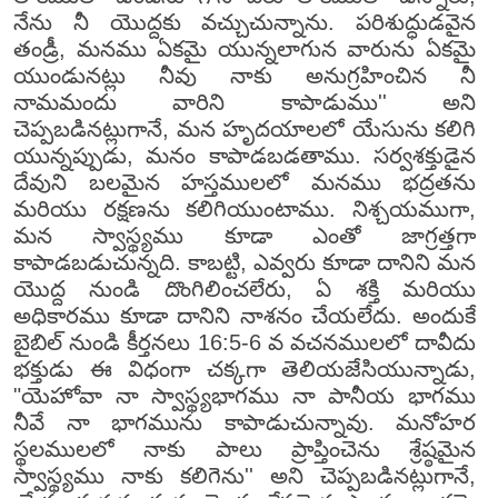
నేను నీ యొద్దకు వచ్చుచున్నాను. పరిశుద్ధుడవైన
తండ్రీ, మనము ఏకమై యున్నలాగున వారును ఏకమై
యుండునట్లు నీవు నాకు అనుగ్రహించిన నీ
నామమందు వారిని కాపాడుము'' అని
చెప్పబడినట్లుగానే, మన హృదయాలలో యేసును కలిగి
యున్నప్పుడు, మనం కాపాడబడతాము. సర్వశక్తుడైన
దేవుని బలమైన హస్తములలో మనము భద్రతను
మరియు రక్షణను కలిగియుంటాము. నిశ్చయముగా,
మన స్వాస్థ్యము కూడా ఎంతో జాగ్రత్తగా
కాపాడబడుచున్నది. కాబట్టి, ఎవ్వరు కూడా దానిని మన
యొద్ద నుండి దొంగిలించలేరు, ఏ శక్తి మరియు
అధికారము కూడా దానిని నాశనం చేయలేదు. అందుకే
బైబిల్ నుండి కీర్తనలు 16:5-6 వ వచనములలో దావీదు
భక్తుడు ఈ విధంగా చక్కగా తెలియజేసియున్నాడు,
"యెహోవా నా స్వాస్థ్యభాగము నా పానీయ భాగము
నీవే నా భాగమును కాపాడుచున్నావు. మనోహర
స్థలములలో నాకు పాలు ప్రాప్తించెను శ్రేష్ఠమైన
స్వాస్థ్యము నాకు కలిగెను'' అని చెప్పబడినట్లుగానే,