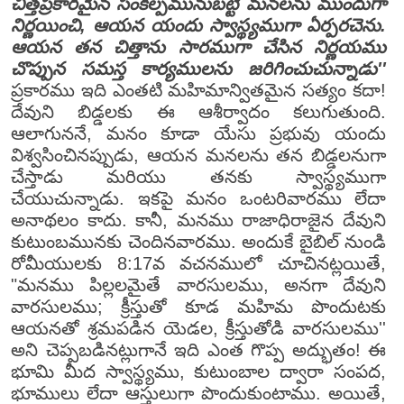
చిత్తప్రకారమైన సంకల్పమునుబట్టి మనలను ముందుగా
నిర్ణయించి, ఆయన యందు స్వాస్థ్యముగా ఏర్పరచెను.
ఆయన తన చిత్తాను సారముగా చేసిన నిర్ణయము
చొప్పున సమస్త కార్యములను జరిగించుచున్నాడు''
ప్రకారము ఇది ఎంతటి మహిమాన్వితమైన సత్యం కదా!
దేవుని బిడ్డలకు ఈ ఆశీర్వాదం కలుగుతుంది.
ఆలాగుననే, మనం కూడా యేసు ప్రభువు యందు
విశ్వసించినప్పుడు, ఆయన మనలను తన బిడ్డలనుగా
చేస్తాడు మరియు తనకు స్వాస్థ్యముగా
చేయుచున్నాడు. ఇకపై మనం ఒంటరివారము లేదా
అనాథలం కాదు. కానీ, మనము రాజాధిరాజైన దేవుని
కుటుంబమునకు చెందినవారము. అందుకే బైబిల్ నుండి
రోమీయులకు 8:17వ వచనములో చూచినట్లయితే,
"మనము పిల్లలమైతే వారసులము, అనగా దేవుని
వారసులము; క్రీస్తుతో కూడ మహిమ పొందుటకు
ఆయనతో శ్రమపడిన యెడల, క్రీస్తుతోడి వారసులము''
అని చెప్పబడినట్లుగానే ఇది ఎంత గొప్ప అద్భుతం! ఈ
భూమి మీద స్వాస్థ్యము, కుటుంబాల ద్వారా సంపద,
భూములు లేదా ఆస్తులుగా పొందుకుంటాము. అయితే,