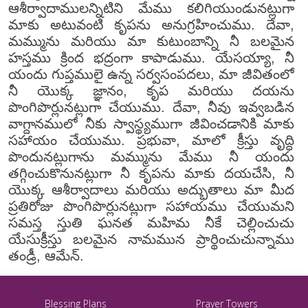
ఆశీర్వాదాములన్నిటిని మేము కలిగియుండునట్లుగా
మాకు అటువంటి కృపను అనుగ్రహించుము. దేవా,
మమ్మును మరియు మా కుటుంబాన్ని నీ బలమైన
హస్తము క్రింద భద్రంగా కాపాడుము. యేసయ్యా, నీ
యందు గుప్తములై ఉన్న సర్వసంపదలు, మా జీవితంలో
నీ యొక్క జ్ఞానం, కృప మరియు దయను
పొంగిపొర్లునట్లుగా చేయుము. దేవా, నీవు ఇవ్వబడిన
వాగ్దానములో నీకు స్వాస్థ్యముగా జీవించడానికి మాకు
సహాయం చేయుము. ప్రభువా, మాలో క్రీస్తు వృద్ధి
పొందునట్లుగాను మమ్మును మేము నీ యందు
తగ్గించుకొనునట్లుగా నీ కృపను మాకు దయచేసి, నీ
యొక్క ఆశీర్వాదాలు మరియు అద్భుతాలు మా మీద
ప్రతిరోజు పొంగిపొర్లునట్లుగా సహాయము చేయుమని
సమస్త స్తుతి ఘనత మహిమ నీకే చెల్లించుచు
యేసుక్రీస్తు బలమైన నామమున ప్రార్థించుచున్నాము
తండ్రీ, ఆమేన్.
Blessing Plans
Prayer Towers