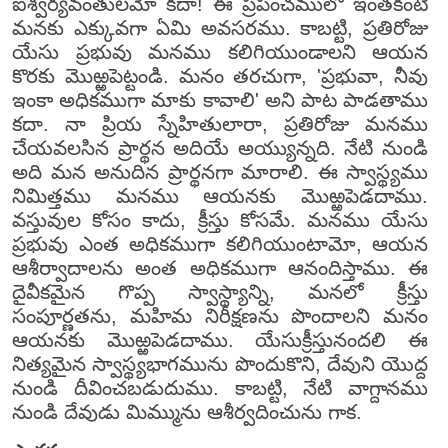
ఐశ్వర్యవంతులమో కదా! ఈ ప్రపంచములో ఇంతకంటె
మనకు ఎక్కువగా ఏమి అవసరము. కాబట్టి, ప్రతిరోజు
యేసు ప్రభువు మనము కలిగియుండాలని ఆయన
కొరకు మొఱ్ఱపెట్టండి. మనం తరచుగా, 'ప్రభువా, నీవు
ఇంకా అధికముగా మాకు కావాలి' అని పాట పాడతాము
కదా. నా ప్రియ స్నేహితులారా, ప్రతిరోజు మనము
చేయవలసిన ప్రార్థన అదియే అయ్యున్నది. నేటి నుండి
అది మన అనుదిన ప్రార్థనగా మారాలి. ఈ స్వాస్థ్యము
నిమిత్తము మనము ఆయనకు మొఱ్ఱపెడదాము.
వస్తువుల కోసం కాదు, క్రీస్తు కోసమే. మనము యేసు
ప్రభువు ఎంత అధికముగా కలిగియుంటామో, ఆయన
ఆశీర్వాదాలను అంత అధికముగా ఆనందిస్తాము. ఈ
దైవీకమైన గొప్ప స్వాస్థ్యాన్ని, మనలో క్రీస్తు
సంపూర్ణతను, మహిమ నిరీక్షణను పొందాలని మనం
ఆయనకు మొఱ్ఱపెడదాము. యేసుక్రీస్తునందలి ఈ
నిత్యమైన స్వాస్థ్యభాగమును పొందుకొని, దేవుని యొద్ద
నుండి దీవించబడుదుము. కాబట్టి, నేటి వాగ్దానము
నుండి దేవుడు మిమ్మును ఆశీర్వదించును గాక.