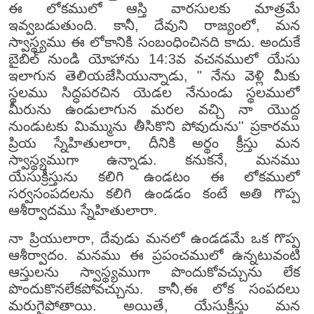
ఈ లోకములో ఆస్తి వారసులకు మాత్రమే
ఇవ్వబడుతుంది. కానీ, దేవుని రాజ్యంలో, మన
స్వాస్థ్యము ఈ లోకానికి సంబంధించినది కాదు. అందుకే
బైబిల్ నుండి యోహాను 14:3వ వచనములో యేసు
ఇలాగున తెలియజేసియున్నాడు, " నేను వెళ్లి మీకు
స్థలము సిద్ధపరచిన యెడల నేనుండు స్థలములో
మీరును ఉండులాగున మరల వచ్చి నా యొద్ద
నుండుటకు మిమ్మును తీసికొని పోవుదును'' ప్రకారము
ప్రియ స్నేహితులారా, దీనికి అర్థం క్రీస్తు మన
స్వాస్థ్యముగా ఉన్నాడు. కనుకనే, మనము
యేసుక్రీస్తును కలిగి ఉండటం ఈ లోకములో
సర్వసంపదలను కలిగి ఉండడం కంటే అతి గొప్ప
ఆశీర్వాదము స్నేహితులారా.
నా ప్రియులారా, దేవుడు మనలో ఉండడమే ఒక గొప్ప
ఆశీర్వాదం. మనము ఈ ప్రపంచములో ఉన్నటువంటి
ఆస్తులను స్వాస్థ్యముగా పొందుకోవచ్చును లేక
పొందుకొనలేకపోవచ్చును. కానీ,ఈ లోక సంపదలు
మరుగైపోతాయి. అయితే, యేసుక్రీస్తు మన