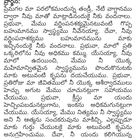
ప్రార్థన:
ప్రేమగల మా పరలోకమందున్న తండ్రీ, నేటి వాగ్దానము
ద్వారా నీవు మాతో మాట్లాడినందుకై నీకు వందనాలు.
ప్రభువా, మేము వర్ణింపనశక్యమైనటువంటి గొప్ప
బహుమానము స్వాస్థ్యము నీవేనయ్యా. దేవా, నీవు
వర్ణింపనాశక్యము బహుమానమును మాకు
ఇచ్చినందుకై నీకు వందనాలు. ప్రభువా, మాలో ప్రతి
ఒక్కరిలోను నీవు అధికము కమ్ము. యేసయ్యా, నీవు
మాలో ఉదయించి, మేము నీ యొక్క
మహిమాన్వితమైన స్వాస్థ్యమును పొందుకొనుటకు
మాకు అటువంటి కృపను దయచేయుము. ప్రభువా,
ప్రతిరోజు మా జీవితములో నీ యొక్క ఆశీర్వాదములు
హెచ్చు అగుట మేము చూచునట్లుగా సహాయము
చేయుము. ప్రభువా, క్రీస్తు మా యందు
హెచ్చింపబడునట్లుగాను, ఇంకను అధికమగునట్లుగా
చేయుము. యేసయ్యా, మేము నిత్యము నీ స్వాస్థ్యము
అని నీ ఆత్మను సంచకరువును మాకిచ్చి, ఎల్లప్పుడూ
మాకు గుర్తు చేయుటకై మాకు అటువంటి కృపను
అనుగ్రహించుము. దేవా, నీ యందు కలిగియున్న