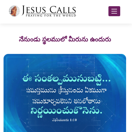
నేనుండు స్థలములో మీరును ఉందురు