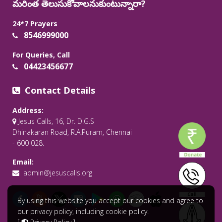
మరింత తెలుసుకోవాలనుకుంటున్నారా?
24*7 Prayers
8546999000
For Queries, Call
04423456677
Contact Details
Address:
Jesus Calls, 16, Dr. D.G.S
Dhinakaran Road, R.A.Puram, Chennai
- 600 028.
Email:
admin@jesuscalls.org
By using this website you accept our cookies and agree to
our privacy policy, including cookie policy.