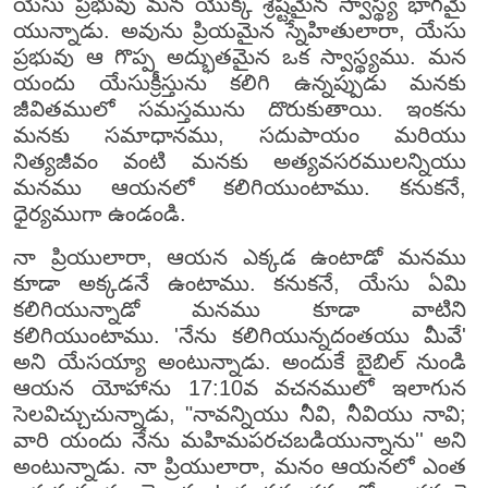
యేసు ప్రభువు మన యొక్క శ్రేష్టమైన స్వాస్థ్య భాగమై
యున్నాడు. అవును ప్రియమైన స్నేహితులారా, యేసు
ప్రభువు ఆ గొప్ప అద్భుతమైన ఒక స్వాస్థ్యము. మన
యందు యేసుక్రీస్తును కలిగి ఉన్నప్పుడు మనకు
జీవితములో సమస్తమును దొరుకుతాయి. ఇంకను
మనకు సమాధానము, సదుపాయం మరియు
నిత్యజీవం వంటి మనకు అత్యవసరములన్నియు
మనము ఆయనలో కలిగియుంటాము. కనుకనే,
ధైర్యముగా ఉండండి.
నా ప్రియులారా, ఆయన ఎక్కడ ఉంటాడో మనము
కూడా అక్కడనే ఉంటాము. కనుకనే, యేసు ఏమి
కలిగియున్నాడో మనము కూడా వాటిని
కలిగియుంటాము. 'నేను కలిగియున్నదంతయు మీవే'
అని యేసయ్యా అంటున్నాడు. అందుకే బైబిల్ నుండి
ఆయన యోహాను 17:10వ వచనములో ఇలాగున
సెలవిచ్చుచున్నాడు, "నావన్నియు నీవి, నీవియు నావి;
వారి యందు నేను మహిమపరచబడియున్నాను'' అని
అంటున్నాడు. నా ప్రియులారా, మనం ఆయనలో ఎంత