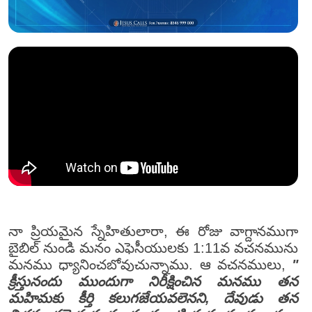
నా ప్రియమైన స్నేహితులారా, ఈ రోజు వాగ్దానముగా
బైబిల్ నుండి మనం ఎఫెసీయులకు 1:11వ వచనమును
మనము ధ్యానించబోవుచున్నాము. ఆ వచనములు,
"
క్రీస్తునందు ముందుగా నిరీక్షించిన మనము తన
మహిమకు కీర్తి కలుగజేయవలెనని, దేవుడు తన