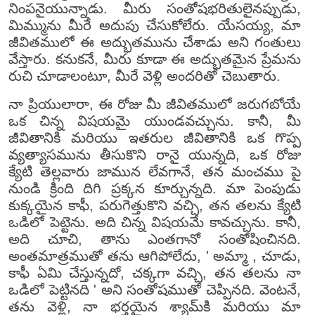
నింపనైయున్నాడు. మీరు సంతోషభరితులైనప్పుడు,
మిమ్మును మీరే అదుపు చేసుకోలేరు. యేసయ్య, మా
జీవితములో ఈ అద్భుతమును చేశాడు అని గంతులు
వేస్తారు. కనుకనే, మీరు కూడా ఈ అద్భుతమైన ప్రేమను
రుచి చూడాలంటూ, మీరే వెళ్లి అందరితో చెబుతారు.
నా ప్రియులారా, ఈ రోజు మీ జీవితములో జరుగబోయే
ఒక చిన్న విషయమై యుండవచ్చును. కానీ, మీ
జీవితానికి మరియు ఇతరుల జీవితానికి ఒక గొప్ప
వ్యత్యాసమును తీసుకొని రానై యున్నది, ఒక రోజు
క్యేటి తెల్లవారు జామున లేవగానే, తన మంచము పై
నుండి క్రింది దిగి ప్రక్కన కూర్చున్నది. మా పెంపుడు
కుక్కయైన కాఫీ, పరుగెత్తుకొని వచ్చి, తన తలను క్యేటి
ఒడిలో పెట్టెను. అది చిన్న విషయమే కావచ్చును. కానీ,
అది చూచి, తాను ఎంతగానో సంతోషించినది.
అంతమాత్రముతో తను ఆగిపోలేదు, ' అమ్మా , చూడు,
కాఫీ ఏమి చేస్తున్నదో, చక్కగా వచ్చి, తన తలను నా
ఒడిలో పెట్టినది ' అని సంతోషముతో చెప్పినది. వెంటనే,
తను వెళ్లి, నా భర్తయైన శ్యామ్‌కి మరియు మా