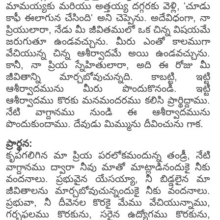
మామయ్యకు మరియు అత్తయ్య దగ్గరకు వెళ్లి, 'చూడు
కాఫీ ఈలాగున చేసింది' అని చెప్పెను. అదేవిధంగా, నా
ప్రియులారా, నేడు మీ జీవితములో ఒక చిన్న విషయమే
జరుగుతూ ఉండవచ్చును. మీరు ఎంతో కాలముగా
వేచియున్న చిన్న ఆశీర్వాదమే అయి ఉండవచ్చును.
కానీ, నా ప్రియ స్నేహితులారా, అది ఈ రోజు మీ
జీవితాన్ని మార్చబోవుచున్నది. కాబట్టి, ఇట్టి
ఆశీర్వాదమును మీరు పొందుకొనండి. ఇట్టి
ఆశీర్వాదము కొరకు మనమందరము కలిసి ప్రార్థిద్దాము.
నేటి వాగ్దానము నుండి ఈ ఆశీర్వాదమును
పొందుకుందాము. దేవుడు మిమ్మును దీవించును గాక.
ప్రార్థన:
కృపగలిగిన మా ప్రియ పరలోకమందున్న తండ్రీ, నేటి
వాగ్దానము ద్వారా నీవు మాతో మాట్లాడినందుకై నీకు
వందనాలు. ప్రభువైన యేసయ్యా, నీ బిడ్డలైన మా
జీవితాలను మార్చబోవుచున్నందుకై నీకు వందనాలు.
ప్రభువా, నీ దీవెనల కొరకై మేము వేచియున్నాము,
గర్భఫలము కొరకును, సరైన ఉద్యోగము కొరకును,