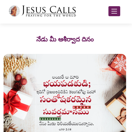
నేడు మీ ఆశీర్వాద దినం