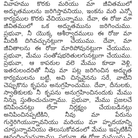
వివాహము కొరకు మరియు మా జీవితములో
అద్భుతములను జరిగిస్తావనియు, ఇంకను మరి ఎన్నో
కార్యముల కొరకు వేచియున్నాము. దేవా, ఈ రోజు మా
జీవితములో ఒక అద్నుతమును జరిగించుము.
ప్రభువా, నీ యొక్క ఆశీర్వాదములు ఈ రోజు మా
మీదికి దిగివచ్చునట్లుగా చేయుము. దేవా, మా
జీవితాలను ఈ రోజు మారిపోవునట్లుగా చేయుము.
ప్రభువా, మేము సంతోషభరితులగునట్లుగా చేయుము.
ప్రభువా, ఆ కాపరుల వలె మేము కూడా వెళ్లి,
ఇతరులందరితో నీవు మా పట్ల జరిగించిన అద్భుత
కార్యములను బట్టి, అవి చిన్నవైనను సరే, వాటిని
చెప్పుకొను కృపను అనుగ్రహించుము. దేవా, దీనులకు,
స్వాతికులకు నీ కృపను అనుగ్రహించినందుకు మేము
నిన్ను స్తుతించుచున్నాము. ప్రభువా, మేము ప్రజలచే
కనిపించనట్లు లేదా నిర్లక్ష్యం చేయబడినట్లు
అనిపించినప్పటికిని, నీవు మా పేరును
గుర్తెరిగియున్నావనియు మరియు మా హృదయాన్ని
చూస్తున్నావనియు తెలుసుకోవడంలో మేము ఇప్పటికిని
ఆనందించుచున్నాము. ప్రభువా, ఈ రోజు మమ్మును ఏ