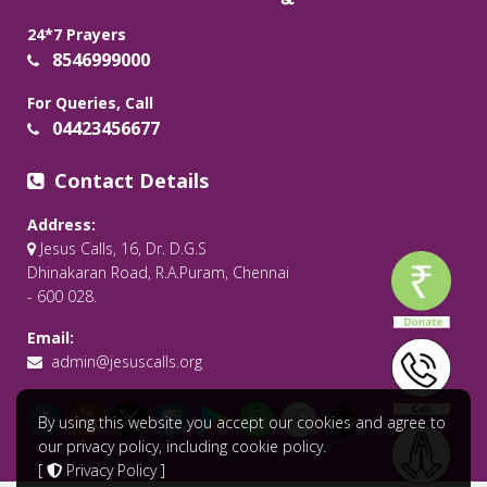
24*7 Prayers
8546999000
For Queries, Call
04423456677
Contact Details
Address:
Jesus Calls, 16, Dr. D.G.S
Dhinakaran Road, R.A.Puram, Chennai
- 600 028.
Email:
admin@jesuscalls.org
By using this website you accept our cookies and agree to
our privacy policy, including cookie policy.
[
Privacy Policy
]