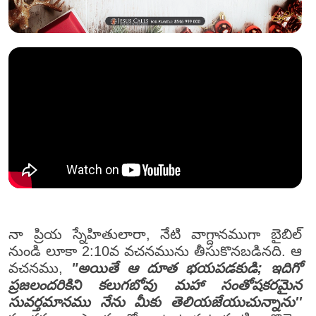
నా ప్రియ స్నేహితులారా, నేటి వాగ్దానముగా బైబిల్
నుండి లూకా 2:10వ వచనమును తీసుకొనబడినది. ఆ
వచనము,
"అయితే ఆ దూత భయపడకుడి; ఇదిగో
ప్రజలందరికిని కలుగబోవు మహా సంతోషకరమైన
సువర్తమానము నేను మీకు తెలియజేయుచున్నాను''