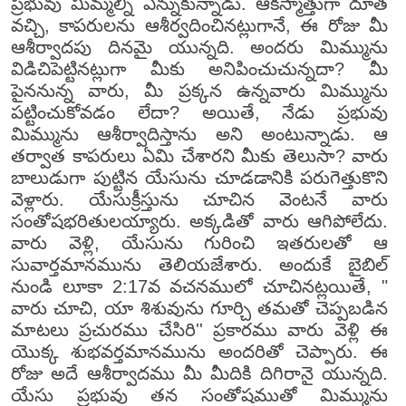
ప్రభువు మిమ్మల్ని ఎన్నుకున్నాడు. ఆకస్మాత్తుగా దూత
వచ్చి, కాపరులను ఆశీర్వదించినట్లుగానే, ఈ రోజు మీ
ఆశీర్వాదపు దినమై యున్నది. అందరు మిమ్మును
విడిచిపెట్టినట్లుగా మీకు అనిపించుచున్నదా? మీ
పైననున్న వారు, మీ ప్రక్కన ఉన్నవారు మిమ్మును
పట్టించుకోవడం లేదా? అయితే, నేడు ప్రభువు
మిమ్మును ఆశీర్వాదిస్తాను అని అంటున్నాడు. ఆ
తర్వాత కాపరులు ఏమి చేశారని మీకు తెలుసా? వారు
బాలుడుగా పుట్టిన యేసును చూడడానికి పరుగెత్తుకొని
వెళ్లారు. యేసుక్రీస్తును చూచిన వెంటనే వారు
సంతోషభరితులయ్యారు. అక్కడితో వారు ఆగిపోలేదు.
వారు వెళ్లి, యేసును గురించి ఇతరులతో ఆ
సువార్తమానమును తెలియజేశారు. అందుకే బైబిల్
నుండి లూకా 2:17వ వచనములో చూచినట్లయితే, "
వారు చూచి, యా శిశువును గూర్చి తమతో చెప్పబడిన
మాటలు ప్రచురము చేసిరి'' ప్రకారము వారు వెళ్లి ఈ
యొక్క శుభవర్తమానమును అందరితో చెప్పారు. ఈ
రోజు అదే ఆశీర్వాదము మీ మీదికి దిగిరానై యున్నది.
యేసు ప్రభువు తన సంతోషముతో మిమ్మును