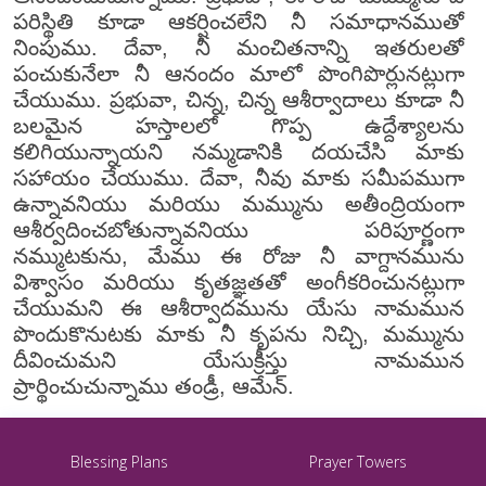
పరిస్థితి కూడా ఆకర్షించలేని నీ సమాధానముతో
నింపుము. దేవా, నీ మంచితనాన్ని ఇతరులతో
పంచుకునేలా నీ ఆనందం మాలో పొంగిపొర్లునట్లుగా
చేయుము. ప్రభువా, చిన్న, చిన్న ఆశీర్వాదాలు కూడా నీ
బలమైన హస్తాలలో గొప్ప ఉద్దేశ్యాలను
కలిగియున్నాయని నమ్మడానికి దయచేసి మాకు
సహాయం చేయుము. దేవా, నీవు మాకు సమీపముగా
ఉన్నావనియు మరియు మమ్మును అతీంద్రియంగా
ఆశీర్వదించబోతున్నావనియు పరిపూర్ణంగా
నమ్ముటకును, మేము ఈ రోజు నీ వాగ్దానమును
విశ్వాసం మరియు కృతజ్ఞతతో అంగీకరించునట్లుగా
చేయుమని ఈ ఆశీర్వాదమును యేసు నామమున
పొందుకొనుటకు మాకు నీ కృపను నిచ్చి, మమ్మును
దీవించుమని యేసుక్రీస్తు నామమున
ప్రార్థించుచున్నాము తండ్రీ, ఆమేన్.
Blessing Plans
Prayer Towers